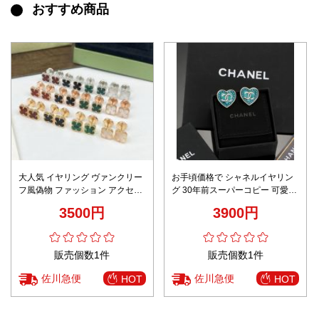
おすすめ商品
大人気 イヤリング ヴァンクリー
お手頃価格で シャネルイヤリン
フ風偽物 ファッション アクセサ
グ 30年前スーパーコピー 可愛い
リー 四つ葉 多色可選
おしゃれ ハート 心 優雅 ロゴ ブ
3500円
3900円
ルー
販売個数1件
販売個数1件
佐川急便
佐川急便
HOT
HOT