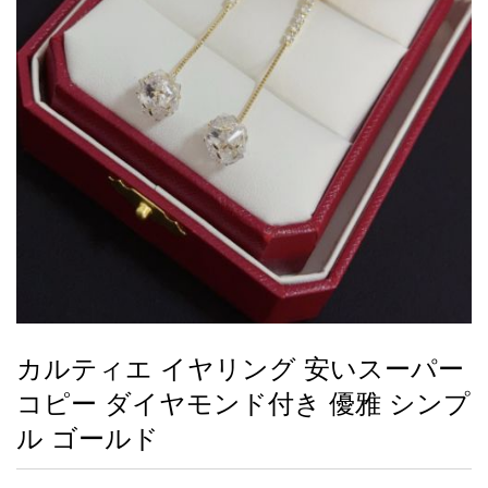
録
ー
ら
アイフォーンケ
管
せ
2026人気特集
アクセサリー
衣装セット
住まい用品
スカーフ
バッグ
ズボン
ベルト
財布
時計
小物
服
靴
ース
理
最
新
製
品
カルティエ イヤリング 安いスーパー
お
コピー ダイヤモンド付き 優雅 シンプ
す
す
ル ゴールド
め
商