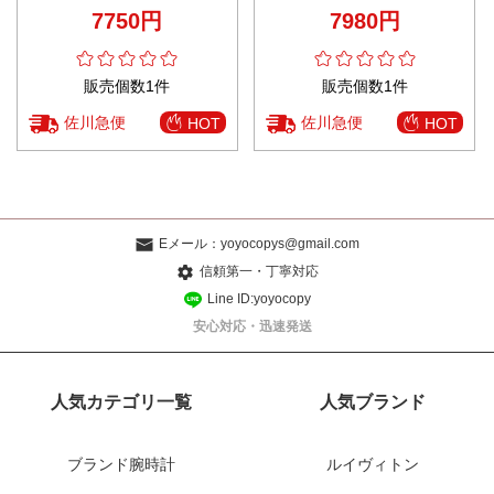
安品 人気定番 レディース シルバ
ザインジュエリー 圧倒的な再現
7750円
7980円
ー
度
販売個数1件
販売個数1件
佐川急便
佐川急便
HOT
HOT
Eメール：
yoyocopys@gmail.com
信頼第一・丁寧対応
Line ID:yoyocopy
安心対応・迅速発送
人気カテゴリ一覧
人気ブランド
ブランド腕時計
ルイヴィトン