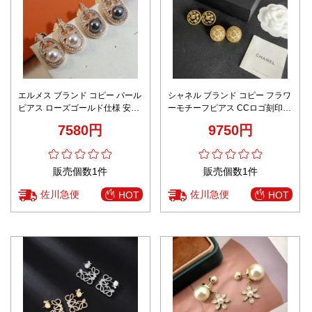
エルメス ブランド コピー パール
シャネル ブランド コピー フラワ
ピアス ローズゴールド仕様 安全
ーモチーフピアス CCロゴ刻印
取引
ゴールド装飾 上品デザイン 安心
7580円
9750円
サイト
販売個数1件
販売個数1件
佐川急便
佐川急便
HOT
HOT