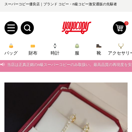
スーパーコピー優良店｜ブランド コピー・n級コピー激安通販の先駆者
0
新
バッグ
規
ロ
財布
時計
服
靴
アクセサリ
📢
当店は正真正銘のn級スーパーコピーのみ取扱い。最高品質の再現度を
ユ
グ
📢
2026春の新作続々更新中！期間中のご注文でお得な割引をご利用いただ
0
ー
イ
📢
新作入荷！ルイ・ヴィトンスーパーコピー バッグ最新モデルが登場。上
📢
ザ
ン
当店は正真正銘のn級スーパーコピーのみ取扱い。最高品質の再現度を
オ
📢
2026春の新作続々更新中！期間中のご注文でお得な割引をご利用いただ
ー
ー
お
yoyocopys@gmail.com
📢
新作入荷！ルイ・ヴィトンスーパーコピー バッグ最新モデルが登場。上
登
ダ
知