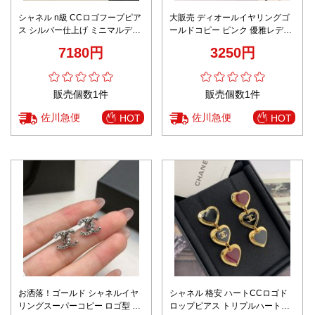
シャネル n級 CCロゴフープピア
大販売 ディオールイヤリングゴ
ス シルバー仕上げ ミニマルデザ
ールドコピー ピンク 優雅レディ
イン 激安
ファッション感
7180円
3250円
販売個数1件
販売個数1件
佐川急便
佐川急便
HOT
HOT
お洒落！ゴールド シャネルイヤ
シャネル 格安 ハートCCロゴド
リングスーパーコピー ロゴ型 激
ロップピアス トリプルハートデ