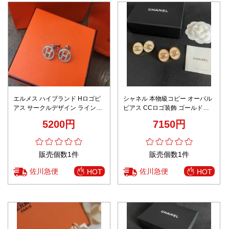
エルメス ハイブランド Hロゴピ
シャネル 本物級コピー オーバル
アス サークルデザイン ラインス
ピアス CCロゴ装飾 ゴールド縁
トーン装飾 高評価
取り エレガント設計 口コミ多数
5200円
7150円
販売個数1件
販売個数1件
佐川急便
佐川急便
HOT
HOT