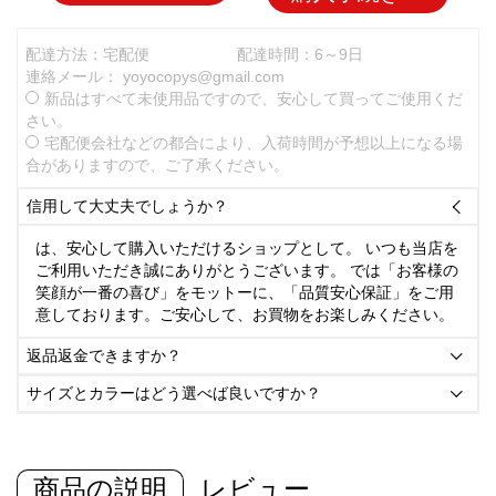
配達方法：宅配便
配達時間：6～9日
連絡メール：
yoyocopys@gmail.com
新品はすべて未使用品ですので、安心して買ってご使用くだ
さい。
宅配便会社などの都合により、入荷時間が予想以上になる場
合がありますので、ご了承ください。
信用して大丈夫でしょうか？

は、安心して購入いただけるショップとして。 いつも当店を
ご利用いただき誠にありがとうございます。 では「お客様の
笑顔が一番の喜び」をモットーに、「品質安心保証」をご用
意しております。ご安心して、お買物をお楽しみください。
返品返金できますか？

サイズとカラーはどう選べば良いですか？

商品の説明
レビュー