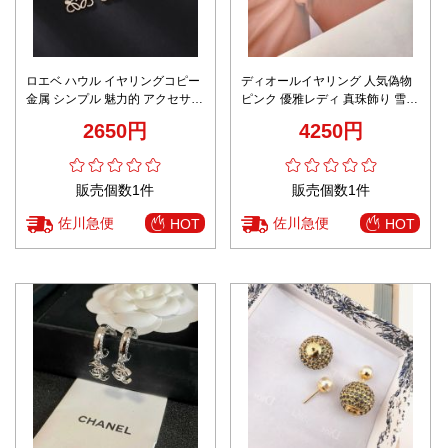
ロエベ ハウル イヤリングコピー
ディオールイヤリング 人気偽物
金属 シンプル 魅力的 アクセサリ
ピンク 優雅レディ 真珠飾り 雪か
ー 夏品 ファッション 2色可選
たち ホワイト
2650円
4250円
販売個数1件
販売個数1件
佐川急便
佐川急便
HOT
HOT