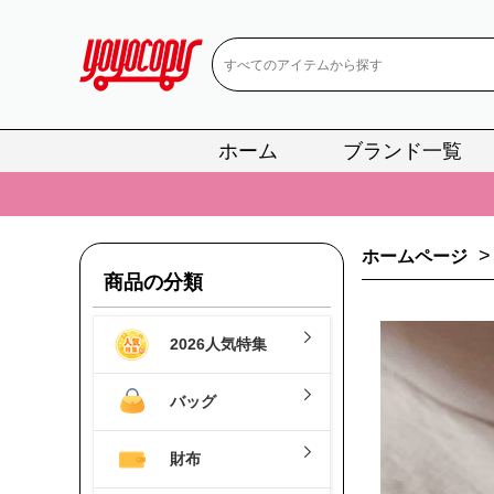
ホーム
ブランド一覧
📢
当店は正真
📢
2
>
ホームページ
📢
新作入荷！ル
商品の分類
📢
当店は正真
2026人気特集
📢
2
📢
新作入荷！ル
バッグ
財布