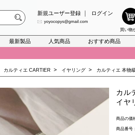
新規ユーザー登録
ログイン
yoyocopys@gmail.com
買い物
最新製品
人気商品
おすすめ商品
正銘のn級スーパーコピーのみ取扱い。最高品質の再現度を安心してお選
026春の新作続々更新中！期間中のご注文でお得な割引をご利用いただ
>
>
カルティエ CARTIER
イヤリング
カルティエ 本物
イ・ヴィトンスーパーコピー バッグ最新モデルが登場。上質な仕上が
正銘のn級スーパーコピーのみ取扱い。最高品質の再現度を安心してお選
カル
026春の新作続々更新中！期間中のご注文でお得な割引をご利用いただ
イヤ
イ・ヴィトンスーパーコピー バッグ最新モデルが登場。上質な仕上が
商品の価
商品番号：C