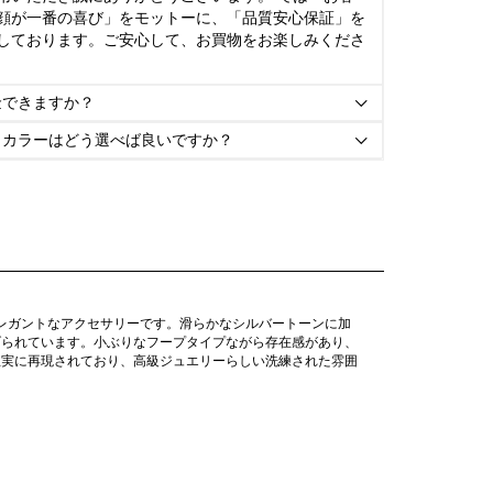
顔が一番の喜び」をモットーに、「品質安心保証」を
しております。ご安心して、お買物をお楽しみくださ
金できますか？

とカラーはどう選べば良いですか？

エレガントなアクセサリーです。滑らかなシルバートーンに加
げられています。小ぶりなフープタイプながら存在感があり、
忠実に再現されており、高級ジュエリーらしい洗練された雰囲
。