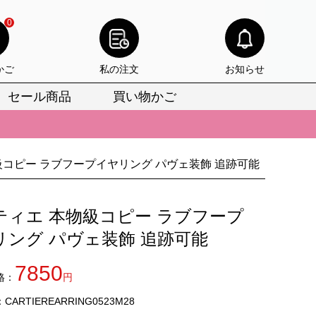
0
かご
私の注文
お知らせ
セール商品
買い物かご
びいただけます。
けます。
級コピー ラブフープイヤリング パヴェ装飾 追跡可能
りをお見逃しなく。
びいただけます。
ティエ 本物級コピー ラブフープ
けます。
リング パヴェ装飾 追跡可能
りをお見逃しなく。
7850
格：
円
ARTIEREARRING0523M28