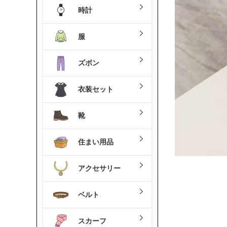
時計
服
ズボン
衣装セット
靴
住まい用品
アクセサリー
ベルト
スカーフ