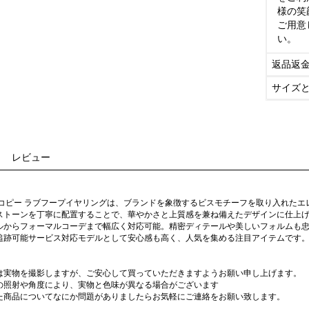
様の笑
ご用意
い。
返品返
サイズ
レビュー
級コピー ラブフープイヤリングは、ブランドを象徴するビスモチーフを取り入れた
ストーンを丁寧に配置することで、華やかさと上質感を兼ね備えたデザインに仕上
ルからフォーマルコーデまで幅広く対応可能。精密ディテールや美しいフォルムも
追跡可能サービス対応モデルとして安心感も高く、人気を集める注目アイテムです
は実物を撮影しますが、ご安心して買っていただきますようお願い申し上げます。
の照射や角度により、実物と色味が異なる場合がございます
た商品についてなにか問題がありましたらお気軽にご連絡をお願い致します。