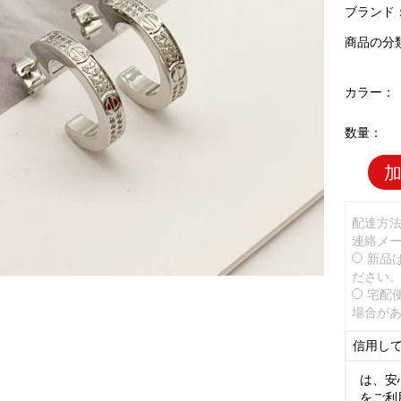
ブランド
商品の分
カラー：
数量：
配達方
連絡メ
新品
ださい
宅配
場合が
信用し
は、安
をご利