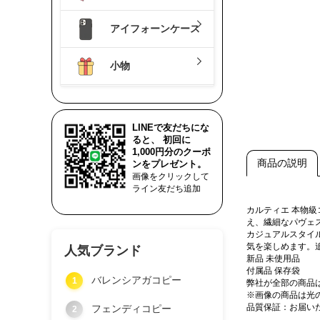
アイフォーンケース
小物
LINEで友だちにな
ると、 初回に
1,000円分のクーポ
商品の説明
ンをプレゼント。
画像をクリックして
ライン友だち追加
カルティエ 本物
え、繊細なパヴェ
カジュアルスタイ
気を楽しめます。
人気ブランド
新品 未使用品
付属品 保存袋
バレンシアガコピー
1
弊社が全部の商品
※画像の商品は光
品質保証：お届い
フェンディコピー
2