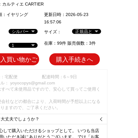
：
カルティエ CARTIER
類：
イヤリング
更新日時：2026-05-23
16:57:06
サイズ：
在庫：99件 販売個数：3件
加入買い物かご
購入手続きへ
法：宅配便
配達時間：6～9日
ール：
yoyocopys@gmail.com
はすべて未使用品ですので、安心して買ってご使用く
。
便会社などの都合により、入荷時間が予想以上になる
ありますので、ご了承ください。
て大丈夫でしょうか？

心して購入いただけるショップとして。 いつも当店
用いただき誠にありがとうございます。 では「お客