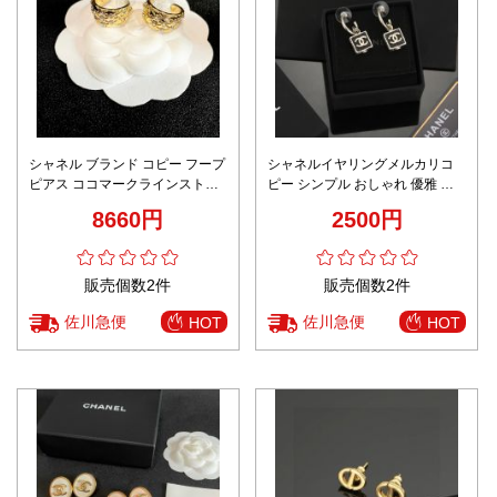
シャネル ブランド コピー フープ
シャネルイヤリングメルカリコ
ピアス ココマークラインストー
ピー シンプル おしゃれ 優雅 ロ
ン装飾 上質メタル仕上げ 新作
ゴピアス ブラック
8660円
2500円
販売個数2件
販売個数2件
佐川急便
佐川急便
HOT
HOT