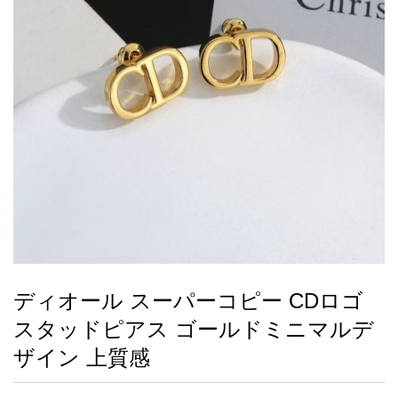
録
ー
ら
アイフォーンケ
管
せ
2026人気特集
アクセサリー
衣装セット
住まい用品
スカーフ
バッグ
ズボン
ベルト
財布
時計
小物
服
靴
ース
理
最
新
製
品
ディオール スーパーコピー CDロゴ
お
スタッドピアス ゴールドミニマルデ
す
す
ザイン 上質感
め
商