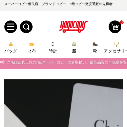
スーパーコピー優良店｜ブランド コピー・n級コピー激安通販の先駆者
0
新
バッグ
規
ロ
財布
時計
服
靴
アクセサリ
📢
当店は正真正銘のn級スーパーコピーのみ取扱い。最高品質の再現度を
ユ
グ
📢
2026春の新作続々更新中！期間中のご注文でお得な割引をご利用いただ
0
ー
イ
📢
新作入荷！ルイ・ヴィトンスーパーコピー バッグ最新モデルが登場。上
ザ
ン
📢
当店は正真正銘のn級スーパーコピーのみ取扱い。最高品質の再現度を
オ
📢
2026春の新作続々更新中！期間中のご注文でお得な割引をご利用いただ
ー
ー
お
yoyocopys@gmail.com
📢
新作入荷！ルイ・ヴィトンスーパーコピー バッグ最新モデルが登場。上
登
ダ
知