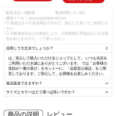
配達方法：宅配便
配達時間：6～9日
連絡メール：
yoyocopys@gmail.com
新品はすべて未使用品ですので、安心して買ってご使用くだ
さい。
宅配便会社などの都合により、入荷時間が予想以上になる場
合がありますので、ご了承ください。
信用して大丈夫でしょうか？

は、安心して購入いただけるショップとして。 いつも当店を
ご利用いただき誠にありがとうございます。 では「お客様の
笑顔が一番の喜び」をモットーに、「品質安心保証」をご用
意しております。ご安心して、お買物をお楽しみください。
返品返金できますか？

サイズとカラーはどう選べば良いですか？

商品の説明
レビュー