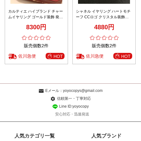
カルティエ ハイブランド チャー
シャネル イヤリング ハートモチ
ムイヤリング ゴールド装飾 発送
ーフ CCロゴ クリスタル装飾
保証
2025新作 AAA級レプリカ
8300円
4880円
販売個数2件
販売個数2件
佐川急便
佐川急便
HOT
HOT
Eメール：
yoyocopys@gmail.com
信頼第一・丁寧対応
Line ID:yoyocopy
安心対応・迅速発送
人気カテゴリ一覧
人気ブランド