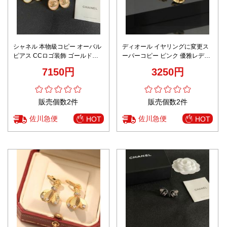
シャネル 本物級コピー オーバル
ディオール イヤリングに変更ス
ピアス CCロゴ装飾 ゴールド縁
ーパーコピー ピンク 優雅レディ
取り エレガント設計 口コミ多数
S925銀 ゴールド色
7150円
3250円
販売個数2件
販売個数2件
佐川急便
佐川急便
HOT
HOT