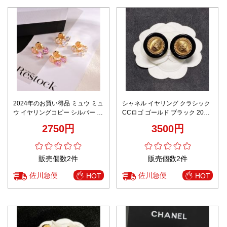
2024年のお買い得品 ミュウ ミュ
シャネル イヤリング クラシック
ウ イヤリングコピー シルバー レ
CCロゴ ゴールド ブラック 2025
ディース 優雅 ハート形 ゴールド
新作 偽物 バレない再現度
2750円
3500円
販売個数2件
販売個数2件
佐川急便
佐川急便
HOT
HOT