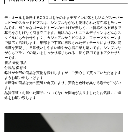
ディオールを象徴するCDロゴをそのままデザインに落とし込んだスーパー
コピーのスタッドピアスは、シンプルながらも洗練された存在感を放つ一
品です。滑らかなゴールドトーンの仕上げが美しく、上質感のある輝きで
耳元をさりげなく引き立てます。無駄のないミニマルデザインはどんなス
タイルにも合わせやすく、カジュアルからビジネス、フォーマルシーンま
で幅広く活躍します。細部まで丁寧に再現されたディテールにより高い完
成度を実現し、日常使いしやすい軽やかな着用感も魅力です。シンプルな
がらもブランドの魅力をしっかり感じられる、長く愛用できるアクセサリ
ーです。
新品 未使用品
付属品 保存袋
弊社が全部の商品は実物を撮影しますが、ご安心して買っていただきます
ようお願い申し上げます。
※画像の商品は光の照射や角度により、実物と色味が異なる場合がござい
ます
品質保証：お届いた商品についてなにか問題がありましたらお気軽にご連
絡をお願い致します。