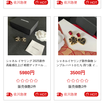
佐川急便
佐川急便
HOT
HOT
シャネル イヤリング 2025新作
シャネルイヤリング新作偽物 シ
高級感仕上げ 精密ディテール 高
ンプル ハートかたち 四つ葉 イヤ
再現度 安心の日本倉庫 追跡可能
リング 女性 人気 ブラック
5980円
3500円
販売個数2件
販売個数2件
佐川急便
佐川急便
HOT
HOT