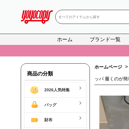
ホーム
ブランド一覧
📢
当店は正真
📢
2
>
ホームページ
📢
新作入荷！ル
商品の分類
ッパ 履くのが簡
📢
当店は正真
2026人気特集
📢
2
📢
新作入荷！ル
バッグ
財布