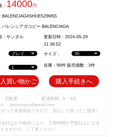
14000
格：
円
ALENCIAGASHOE529M55
：
バレンシアガコピー BALENCIAGA
類：
サンダル
更新日時：2024-05-29
21:38:52
サイズ：
在庫：99件 販売個数：3件
加入買い物かご
購入手続きへ
法：宅配便
配達時間：6～9日
ール：
yoyocopys@gmail.com
はすべて未使用品ですので、安心して買ってご使用く
。
便会社などの都合により、入荷時間が予想以上になる
ありますので、ご了承ください。