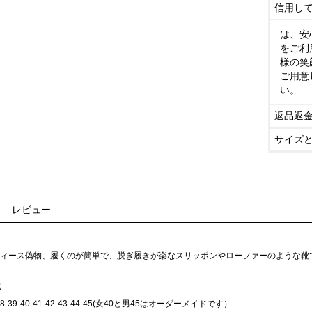
信用し
は、安
をご利
様の笑
ご用意
い。
返品返
サイズ
レビュー
a 靴 レディース偽物、履くのが簡単で、脱ぎ履きが楽なスリッポンやローファーのような
り
-38-39-40-41-42-43-44-45(女40と男45はオーダーメイドです）