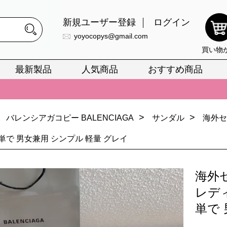
新規ユーザー登録
ログイン
yoyocopys@gmail.com
買い物
最新製品
人気商品
おすすめ商品
正銘のn級スーパーコピーのみ取扱い。最高品質の再現度を安心してお選
026春の新作続々更新中！期間中のご注文でお得な割引をご利用いただ
>
>
バレンシアガコピー BALENCIAGA
サンダル
海外セ
イ・ヴィトンスーパーコピー バッグ最新モデルが登場。上質な仕上が
単で 男女兼用 シンプル 軽量 グレイ
正銘のn級スーパーコピーのみ取扱い。最高品質の再現度を安心してお選
026春の新作続々更新中！期間中のご注文でお得な割引をご利用いただ
海外セ
イ・ヴィトンスーパーコピー バッグ最新モデルが登場。上質な仕上が
レデ
単で 