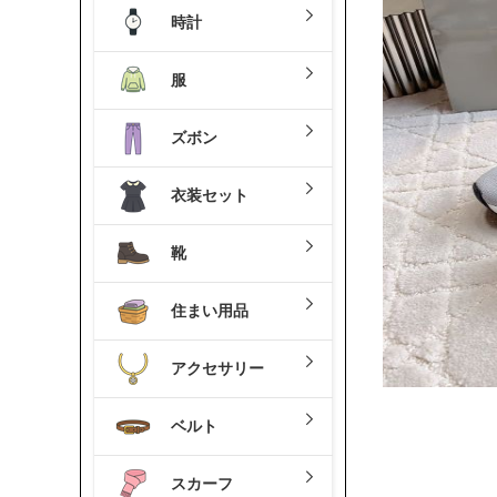
時計
服
ズボン
衣装セット
靴
住まい用品
アクセサリー
ベルト
スカーフ