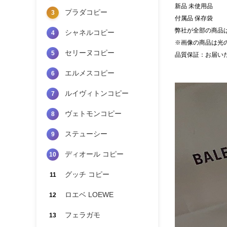
新品 未使用品
プラダコピー
3
付属品 保存袋
弊社が全部の商品
シャネルコピー
4
※画像の商品は光
セリーヌコピー
5
品質保証：お届い
エルメスコピー
6
ルイヴィトンコピー
7
ヴェトモンコピー
8
ステューシー
9
ディオール コピー
10
グッチ コピー
11
ロエベ LOEWE
12
フェラガモ
13