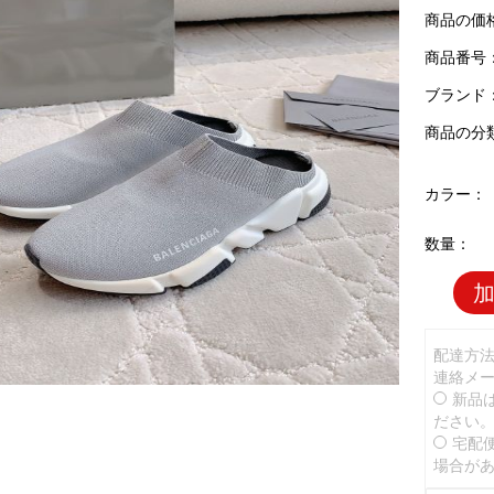
商品の価
商品番号：B
ブランド
商品の分
カラー：
数量：
配達方
連絡メ
新品
ださい
宅配
場合が