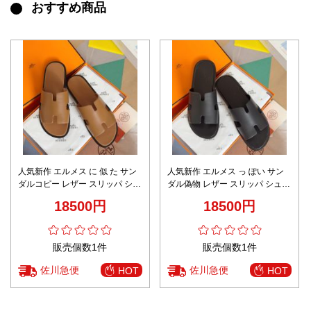
おすすめ商品
人気新作 エルメス に 似 た サン
人気新作 エルメス っ ぽい サン
ダルコピー レザー スリッパ シュ
ダル偽物 レザー スリッパ シュー
ーズ 歩きやすい 男女兼用 多色可
ズ 歩きやすい 男女兼用 多色可選
18500円
18500円
選 ブラウン
ブラック
販売個数1件
販売個数1件
佐川急便
佐川急便
HOT
HOT