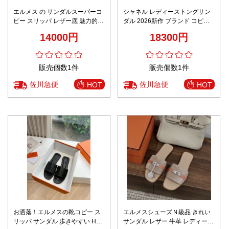
エルメス の サンダルスーパーコ
シャネル レディーストングサン
ピー スリッパ レザー底 魅力的な
ダル 2026新作 ブランド コピー
スタイル イタリア革 レディース
精密ディテール 高級レベル仕様
14000円
18300円
ブラウン
上質感仕上げ 安心日本倉庫発送
追跡可能配送 リピーター多数
販売個数1件
販売個数1件
佐川急便
佐川急便
HOT
HOT
お洒落！エルメスの靴コピー ス
エルメスシューズＮ級品 きれい
リッパ サンダル 歩きやすい HOT
サンダル レザー 牛革 レディース