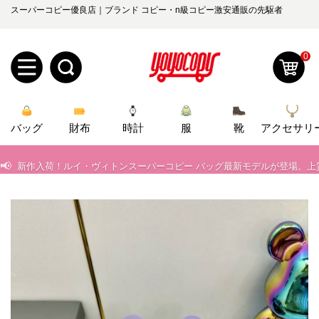
スーパーコピー優良店｜ブランド コピー・n級コピー激安通販の先駆者
0
📢
当店は正真正銘のn級スーパーコピーのみ取扱い。最高品質の再現度を
新
📢
2026春の新作続々更新中！期間中のご注文でお得な割引をご利用いただ
バッグ
規
ロ
財布
時計
服
靴
アクセサリ
📢
新作入荷！ルイ・ヴィトンスーパーコピー バッグ最新モデルが登場。上
ユ
グ
📢
当店は正真正銘のn級スーパーコピーのみ取扱い。最高品質の再現度を
0
ー
イ
📢
2026春の新作続々更新中！期間中のご注文でお得な割引をご利用いただ
ザ
ン
📢
新作入荷！ルイ・ヴィトンスーパーコピー バッグ最新モデルが登場。上
オ
ー
ー
お
yoyocopys@gmail.com
登
ダ
知