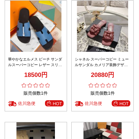
華やかなエルメス ビーチ サンダ
シャネル スーパーコピー ミュー
ルスーパーコピー レザー スリッ
ルサンダル カメリア装飾デザイ
パ シューズ 歩きやすい 男女兼用
ン ローヒール仕様 上質感
18500円
20880円
多色可選 ブルー
販売個数1件
販売個数1件
佐川急便
佐川急便
HOT
HOT