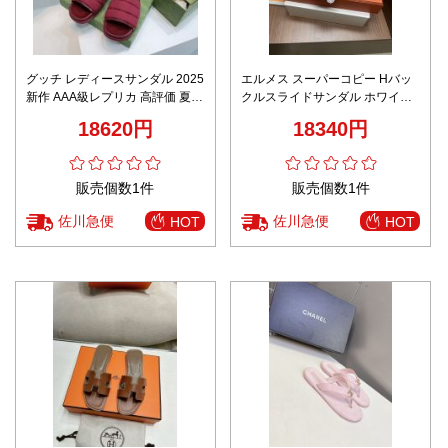
グッチ レディースサンダル 2025
エルメス スーパーコピー Hバッ
新作 AAA級レプリカ 高評価 夏服
クルスライドサンダル ホワイト
コーデに最適 快適な履き心地
レザー調 上質仕上げ 高再現度モ
18620円
18340円
デル
販売個数1件
販売個数1件
佐川急便
佐川急便
HOT
HOT