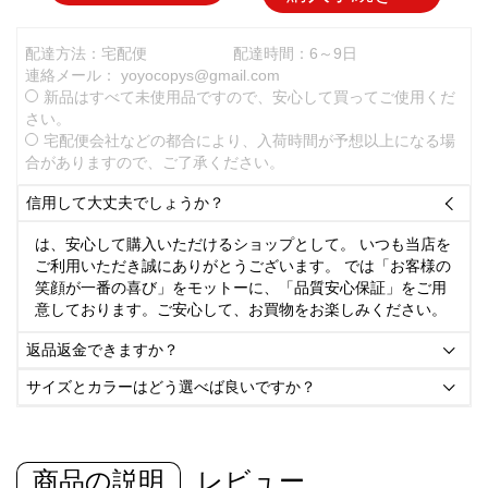
配達方法：宅配便
配達時間：6～9日
連絡メール：
yoyocopys@gmail.com
新品はすべて未使用品ですので、安心して買ってご使用くだ
さい。
宅配便会社などの都合により、入荷時間が予想以上になる場
合がありますので、ご了承ください。
信用して大丈夫でしょうか？

は、安心して購入いただけるショップとして。 いつも当店を
ご利用いただき誠にありがとうございます。 では「お客様の
笑顔が一番の喜び」をモットーに、「品質安心保証」をご用
意しております。ご安心して、お買物をお楽しみください。
返品返金できますか？

サイズとカラーはどう選べば良いですか？

商品の説明
レビュー