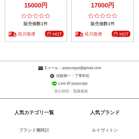
シューズ 牛革 優雅 ブラック
シューズ スリッパ 2色可選
15000円
17000円
販売個数1件
販売個数1件
佐川急便
佐川急便
HOT
HOT
Eメール：
yoyocopys@gmail.com
信頼第一・丁寧対応
Line ID:yoyocopy
安心対応・迅速発送
人気カテゴリ一覧
人気ブランド
ブランド腕時計
ルイヴィトン