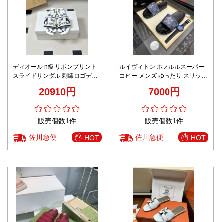
ディオール n級 リボンプリント
ルイヴィトン ホノルルスーパー
スライドサンダル 刺繍ロゴデザ
コピー メンズ ゆったり スリッパ
イン 高級感仕上げ
柔軟 夏のシューズ ブルー
20910円
7000円
販売個数1件
販売個数1件
佐川急便
佐川急便
HOT
HOT