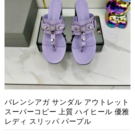
録
ー
ら
アイフォーンケ
管
せ
2026人気特集
アクセサリー
衣装セット
住まい用品
スカーフ
バッグ
ズボン
ベルト
財布
時計
小物
服
靴
ース
理
最
新
製
品
バレンシアガ サンダル アウトレット
お
スーパーコピー 上質 ハイヒール 優雅
す
す
レディ スリッパ パープル
め
商