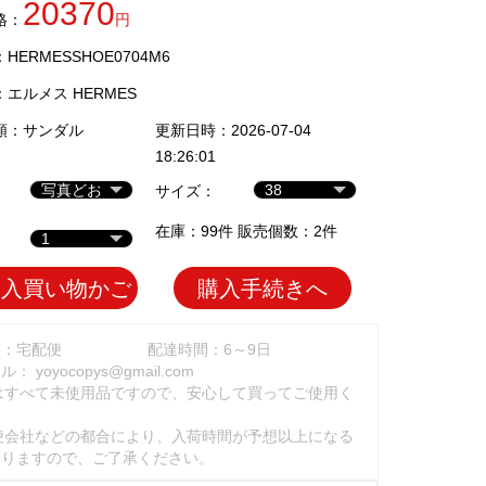
20370
格：
円
ERMESSHOE0704M6
：
エルメス HERMES
類：
サンダル
更新日時：2026-07-04
18:26:01
サイズ：
在庫：99件 販売個数：2件
加入買い物かご
購入手続きへ
法：宅配便
配達時間：6～9日
ール：
yoyocopys@gmail.com
はすべて未使用品ですので、安心して買ってご使用く
。
便会社などの都合により、入荷時間が予想以上になる
ありますので、ご了承ください。