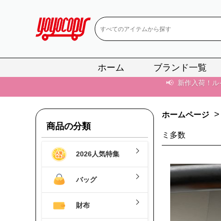
📢
新作入荷！ル
📢
当店は正真
📢
2
ホーム
ブランド一覧
📢
新作入荷！ル
>
ホームページ
商品の分類
ミ多数
2026人気特集
バッグ
財布