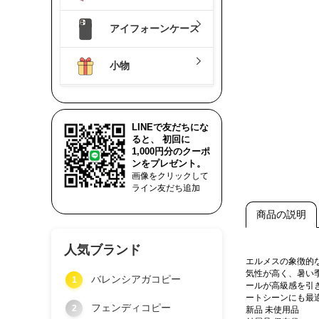
アイフォーンケース
小物
LINEで友だちにな
ると、 初回に
1,000円分のクーポ
ンをプレゼント。
画像をクリックして
ライン友だち追加
商品の説明
人気ブランド
エルメスの象徴的
気性が高く、暑い
バレンシアガコピー
1
ールが高級感を引
ートシーンにも最
フェンディコピー
2
新品 未使用品