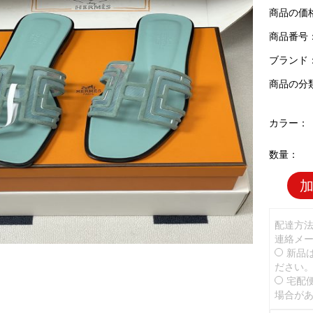
商品の価
商品番号：H
ブランド
商品の分
カラー：
数量：
配達方
連絡メ
新品
ださい
宅配
場合が