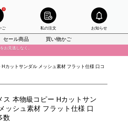
りをお見逃しなく。
0
びいただけます。
けます。
かご
私の注文
お知らせ
セール商品
買い物かご
りをお見逃しなく。
 Hカットサンダル メッシュ素材 フラット仕様 口コ
メス 本物級コピー Hカットサン
 メッシュ素材 フラット仕様 口
多数