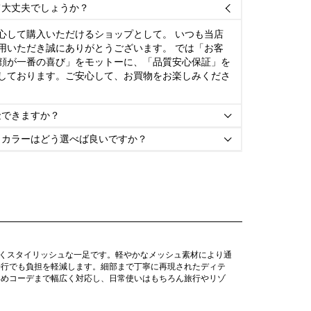
て大丈夫でしょうか？

心して購入いただけるショップとして。 いつも当店
用いただき誠にありがとうございます。 では「お客
顔が一番の喜び」をモットーに、「品質安心保証」を
しております。ご安心して、お買物をお楽しみくださ
金できますか？

とカラーはどう選べば良いですか？

くスタイリッシュな一足です。軽やかなメッシュ素材により通
歩行でも負担を軽減します。細部まで丁寧に再現されたディテ
いめコーデまで幅広く対応し、日常使いはもちろん旅行やリゾ