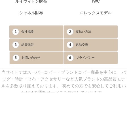
ルイヴィトン財布
IWC
シャネル財布
ロレックスモデル
1
2
会社概要
支払い方法
3
4
品質保証
返品交換
5
6
お問い合わせ
プライバシー
当サイトではスーパーコピー・ブランドコピー商品を中心に、 バ
ッグ・時計・財布・アクセサリーなど人気ブランドの高品質モデ
ルを多数取り揃えております。 初めての方でも安心してご利用い
ただける通販サービスを提供しております。
連絡先：
yoyocopys@gmail.com
／ Line: yoyocopy ／ 店長：渡辺
実香 ／ 営業時間：08：30～23：30（24時間受付）
※当WEBサイト掲載写真の無断転載・外部利用を禁止します。
Copyright © 2013-2025
YOYOCOPY
All Rights Reserved.
sitemap