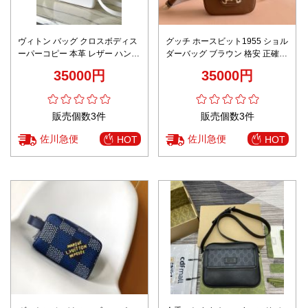
ヴィトン バッグ クロスボディス
グッチ ホースビット1955 ショル
ーパーコピー 本革 レザー ハンド
ダーバッグ ブラウン 格安 正確な
バッグ 斜め掛けバッグ M25256
刻印 高級感漂う 上質仕上げ 安心
35000円
35000円
ホワイト
サイト 即納対応 限定入荷
販売個数3件
販売個数3件
佐川急便
佐川急便
HOT
HOT