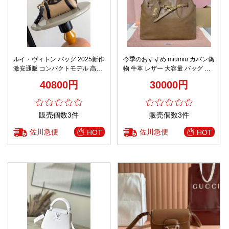
ルイ・ヴィトン バッグ 2025新作
今季のおすすめ miumiu カバン偽
激安通販 コンパクトモデル 高級
物 牛革 レザー 大容量 バッグ ハ
感仕上げ 精密ディテール ユーザ
ンドバッグ 柔らかい ブラウン
40800円
30000円
ー満足保証
販売個数3件
販売個数3件
佐川急便
佐川急便
HOT
HOT