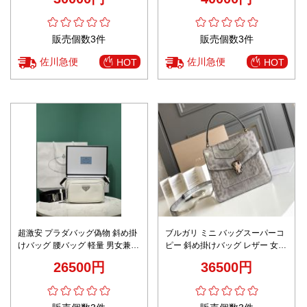
ク
ーンショルダー 即納対応
販売個数3件
販売個数3件
佐川急便
佐川急便
HOT
HOT
超激安 プラダバッグ偽物 斜め掛
ブルガリ ミニ バッグスーパーコ
けバッグ 腰バッグ 軽量 男女兼用
ピー 斜め掛けバッグ レザー 女性
2VH156A ホワイト
肩掛け 魅力 人気品 レディース
26500円
36500円
ホワイト