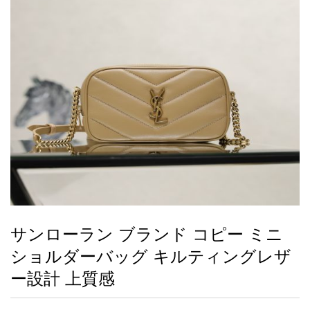
録
ー
ら
アイフォーンケ
管
せ
2026人気特集
アクセサリー
衣装セット
住まい用品
スカーフ
バッグ
ズボン
ベルト
財布
時計
小物
服
靴
ース
理
最
新
製
品
サンローラン ブランド コピー ミニ
お
ショルダーバッグ キルティングレザ
す
す
ー設計 上質感
め
商