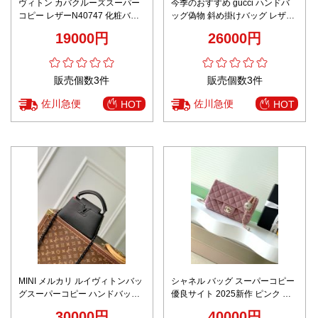
ヴィトン カバクルーズスーパー
今季のおすすめ gucci ハンドバ
コピー レザーN40747 化粧バッ
ッグ偽物 斜め掛けバッグ レザー
グ 手持ち 旅行 大容量 便利な シ
牛革 優雅 795464 ブラック
19000円
26000円
ンプル ブルー
販売個数3件
販売個数3件
佐川急便
佐川急便
HOT
HOT
MINI メルカリ ルイヴィトンバッ
シャネル バッグ スーパーコピー
グスーパーコピー ハンドバッグ
優良サイト 2025新作 ピンク 高
斜め掛け レザー M23955 ブラッ
再現度 上質感 高級感仕上げ チェ
30000円
40000円