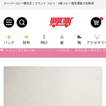
スーパーコピー優良店｜ブランド コピー・n級コピー激安通販の先駆者
0
新
バッグ
規
ロ
財布
時計
服
靴
アクセサリ
📢
当店は正真正銘のn級スーパーコピーのみ取扱い。最高品質の再現度を
ユ
グ
📢
2026春の新作続々更新中！期間中のご注文でお得な割引をご利用いただ
📢
新作入荷！ルイ・ヴィトンスーパーコピー バッグ最新モデルが登場。上
0
ー
イ
📢
当店は正真正銘のn級スーパーコピーのみ取扱い。最高品質の再現度を
ザ
ン
オ
📢
2026春の新作続々更新中！期間中のご注文でお得な割引をご利用いただ
ー
ー
お
📢
新作入荷！ルイ・ヴィトンスーパーコピー バッグ最新モデルが登場。上
yoyocopys@gmail.com
登
ダ
知