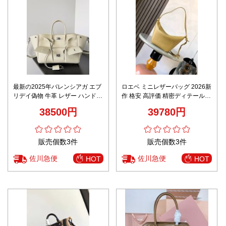
最新の2025年バレンシアガ エブ
ロエベ ミニレザーバッグ 2026新
リデイ偽物 牛革 レザー ハンドバ
作 格安 高評価 精密ディテール
ッグ 斜め掛け ファッション ホワ
上質感仕上げ リピーター多数 安
38500円
39780円
イト
心の日本倉庫
販売個数3件
販売個数3件
佐川急便
佐川急便
HOT
HOT