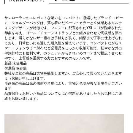
サンローランのエレガントな魅力をコンパクトに凝縮したブランド コピー
ミニショルダーバッグは、落ち着いたベージュカラーと立体感あるキルテ
ィングデザインが特徴です。フロントに配置されたYSLロゴが洗練された
印象を与え、ゴールドチェーンストラップとの組み合わせで高級感を演出
します。滑らかなレザー素材は手触りが良く、細部まで丁寧に仕上げられ
ており、日常使いにも適した耐久性を備えています。コンパクトながらス
マートフォンやミニ財布など必需品をしっかり収納可能で、軽やかな外出
や旅行時にも便利です。カジュアルからきれいめコーデまで幅広く合わせ
やすく、上質感を重視する方におすすめのモデルです。
新品 未使用品
付属品 保存袋
弊社が全部の商品は実物を撮影しますが、ご安心して買っていただきます
ようお願い申し上げます。
※画像の商品は光の照射や角度により、実物と色味が異なる場合がござい
ます
品質保証：お届いた商品についてなにか問題がありましたらお気軽にご連
絡をお願い致します。