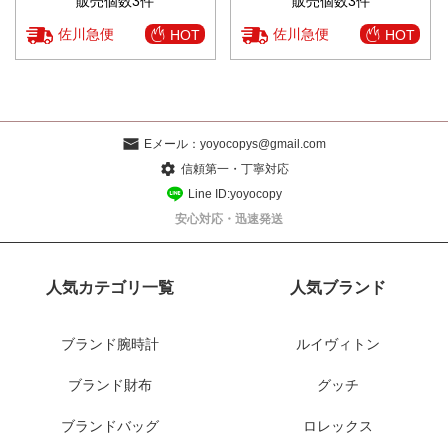
販売個数3件
販売個数3件
佐川急便
佐川急便
HOT
HOT
Eメール：
yoyocopys@gmail.com
信頼第一・丁寧対応
Line ID:yoyocopy
安心対応・迅速発送
人気カテゴリ一覧
人気ブランド
ブランド腕時計
ルイヴィトン
ブランド財布
グッチ
ブランドバッグ
ロレックス