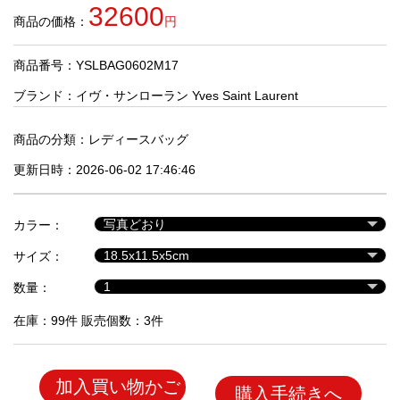
品
32600
商品の価格：
円
商品番号：YSLBAG0602M17
人
気
ブランド：
イヴ・サンローラン Yves Saint Laurent
商
品
商品の分類：
レディースバッグ
更新日時：2026-06-02 17:46:46
セ
ー
カラー：
ル
商
サイズ：
品
数量：
在庫：99件 販売個数：3件
加入買い物かご
購入手続きへ