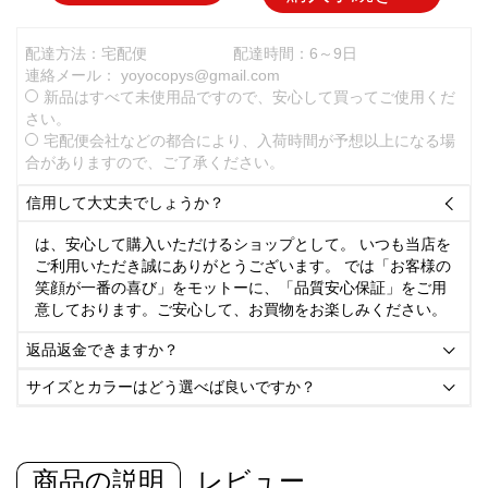
配達方法：宅配便
配達時間：6～9日
連絡メール：
yoyocopys@gmail.com
新品はすべて未使用品ですので、安心して買ってご使用くだ
さい。
宅配便会社などの都合により、入荷時間が予想以上になる場
合がありますので、ご了承ください。
信用して大丈夫でしょうか？

は、安心して購入いただけるショップとして。 いつも当店を
ご利用いただき誠にありがとうございます。 では「お客様の
笑顔が一番の喜び」をモットーに、「品質安心保証」をご用
意しております。ご安心して、お買物をお楽しみください。
返品返金できますか？

サイズとカラーはどう選べば良いですか？

商品の説明
レビュー