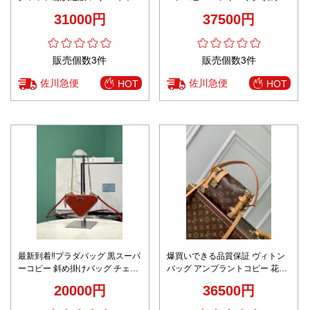
デニム 花柄 ハンドバッグ Ｍサイ
けバッグ 優雅 レザー 本革
31000円
37500円
ズ ブルー
712367 ブラック
販売個数3件
販売個数3件
佐川急便
佐川急便
HOT
HOT
最新到着‼プラダバッグ 黒スーパ
爆買いできる品質保証 ヴィトン
ーコピー 斜め掛けバッグ チェー
バッグ アンプラントコピー 花柄
ンバッグ 本革 優雅 レザー
牛革 柔らかい 型番M46358 レデ
20000円
36500円
1NR015 レッド
ィース ブラウン