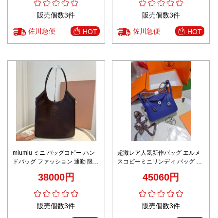
販売個数3件
販売個数3件
佐川急便
佐川急便
HOT
HOT
miumiu ミニ バッグコピー ハン
超激レア人気新作バッグ エルメ
ドバッグ ファッション 通勤 限定
スコピーミニリンディ バッグ 。
販売 シンプル 5BG231 ブラック
レザーハンドル 調節可能なショ
38000円
45060円
ルダーストラップ
販売個数3件
販売個数3件