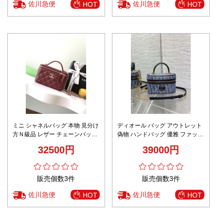
佐川急便
佐川急便
HOT
HOT
ミニ シャネルバッグ 本物 見分け
ディオール バッグ アウトレット
方Ｎ級品 レザー チェーンバッグ
偽物 ハンドバッグ 優雅 ファッシ
斜め掛け ハンドバッグ 優雅 レッ
ョン感 花柄 デニム ミニ ブルー
32500円
39000円
ド
販売個数3件
販売個数3件
佐川急便
佐川急便
HOT
HOT