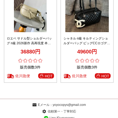
ロエベ サドル型ショルダーバッ
シャネル n級 キルティングショ
グ n級 2026新作 高再現度 本革
ルダーバッグ ビッグCCロゴデザ
使用 精密ディテール 高級感仕上
イン 高級レベル仕様
36880円
49600円
げ 安心サイト 実店舗運営
販売個数3件
販売個数3件
佐川急便
佐川急便
HOT
HOT
Eメール：
yoyocopys@gmail.com
信頼第一・丁寧対応
Line ID:yoyocopy