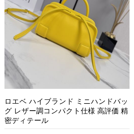
録
ー
ら
アイフォーンケ
管
せ
2026人気特集
アクセサリー
衣装セット
住まい用品
スカーフ
バッグ
ズボン
ベルト
財布
時計
小物
服
靴
ース
理
最
新
製
品
ロエベ ハイブランド ミニハンドバッ
お
グ レザー調コンパクト仕様 高評価 精
す
す
密ディテール
め
商