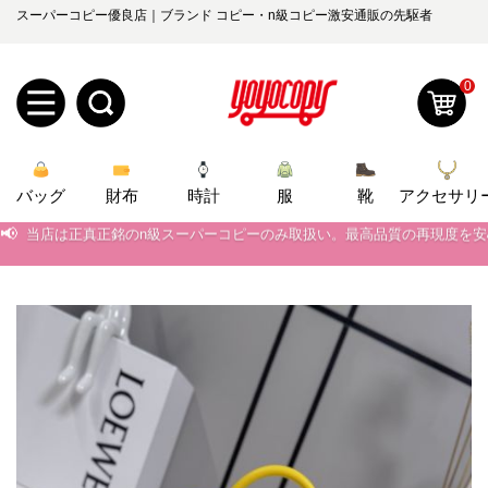
スーパーコピー優良店｜ブランド コピー・n級コピー激安通販の先駆者
0
新
バッグ
規
ロ
財布
時計
服
靴
アクセサリ
📢
当店は正真正銘のn級スーパーコピーのみ取扱い。最高品質の再現度を
ユ
グ
📢
2026春の新作続々更新中！期間中のご注文でお得な割引をご利用いただ
0
📢
ー
イ
新作入荷！ルイ・ヴィトンスーパーコピー バッグ最新モデルが登場。上
📢
当店は正真正銘のn級スーパーコピーのみ取扱い。最高品質の再現度を
ザ
ン
オ
📢
2026春の新作続々更新中！期間中のご注文でお得な割引をご利用いただ
ー
ー
お
📢
新作入荷！ルイ・ヴィトンスーパーコピー バッグ最新モデルが登場。上
yoyocopys@gmail.com
登
ダ
知