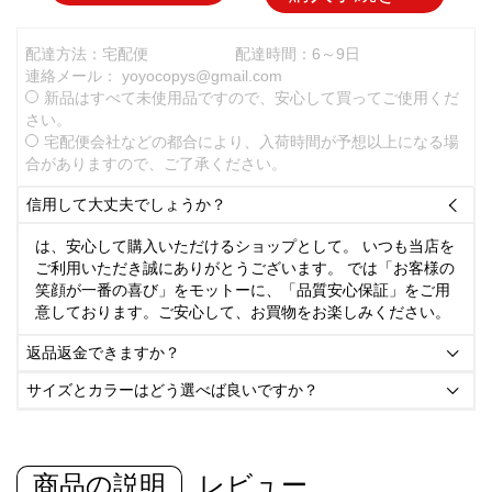
配達方法：宅配便
配達時間：6～9日
連絡メール：
yoyocopys@gmail.com
新品はすべて未使用品ですので、安心して買ってご使用くだ
さい。
宅配便会社などの都合により、入荷時間が予想以上になる場
合がありますので、ご了承ください。
信用して大丈夫でしょうか？

は、安心して購入いただけるショップとして。 いつも当店を
ご利用いただき誠にありがとうございます。 では「お客様の
笑顔が一番の喜び」をモットーに、「品質安心保証」をご用
意しております。ご安心して、お買物をお楽しみください。
返品返金できますか？

サイズとカラーはどう選べば良いですか？

商品の説明
レビュー