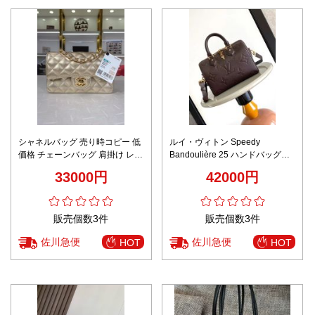
シャネルバッグ 売り時コピー 低
ルイ・ヴィトン Speedy
価格 チェーンバッグ 肩掛け レデ
Bandoulière 25 ハンドバッグ
ィース 優雅 おしゃれ ミニサイズ
M58951 偽物 バレない再現度 高
33000円
42000円
ゴールド
再現度 細部まで忠実 上質感仕上
げ 安心取引
販売個数3件
販売個数3件
佐川急便
佐川急便
HOT
HOT