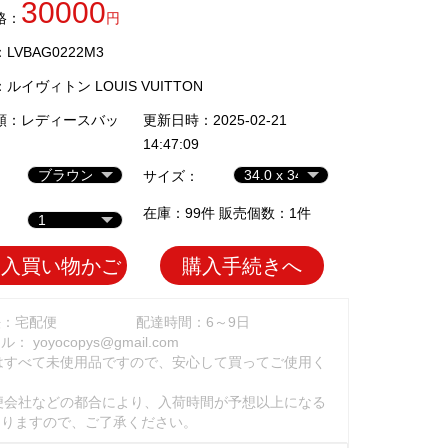
30000
格：
円
VBAG0222M3
：
ルイヴィトン LOUIS VUITTON
類：
レディースバッ
更新日時：2025-02-21
14:47:09
サイズ：
在庫：99件 販売個数：1件
加入買い物かご
購入手続きへ
法：宅配便
配達時間：6～9日
ール：
yoyocopys@gmail.com
はすべて未使用品ですので、安心して買ってご使用く
。
便会社などの都合により、入荷時間が予想以上になる
ありますので、ご了承ください。