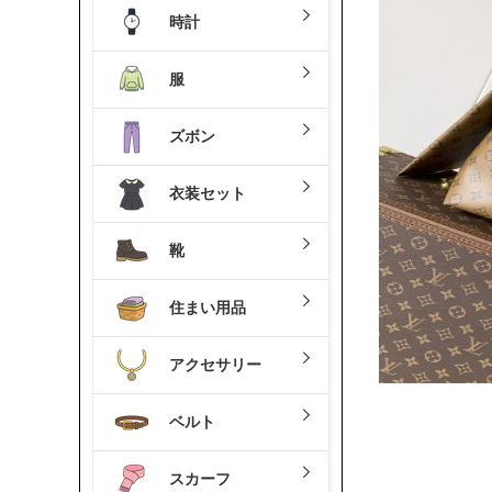
時計
服
ズボン
衣装セット
靴
住まい用品
アクセサリー
ベルト
スカーフ