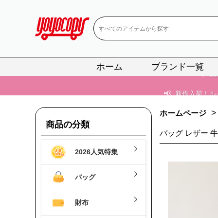
📢
2
📢
新作入荷！ル
📢
当店は正真
📢
2
ホーム
ブランド一覧
📢
新作入荷！ル
>
ホームページ
商品の分類
バッグ レザー 牛
2026人気特集
バッグ
財布