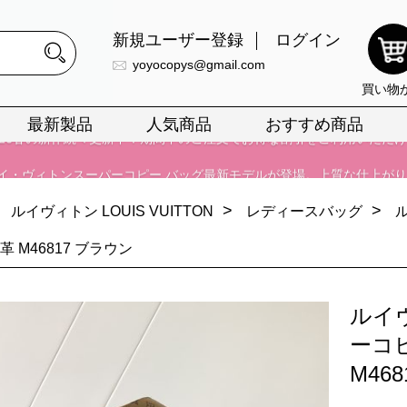
026春の新作続々更新中！期間中のご注文でお得な割引をご利用いただ
新規ユーザー登録
ログイン
イ・ヴィトンスーパーコピー バッグ最新モデルが登場。上質な仕上が
yoyocopys@gmail.com
正銘のn級スーパーコピーのみ取扱い。最高品質の再現度を安心してお選
買い物
026春の新作続々更新中！期間中のご注文でお得な割引をご利用いただ
最新製品
人気商品
おすすめ商品
イ・ヴィトンスーパーコピー バッグ最新モデルが登場。上質な仕上が
>
>
ルイヴィトン LOUIS VUITTON
レディースバッグ
革 M46817 ブラウン
ルイ
ーコ
M46