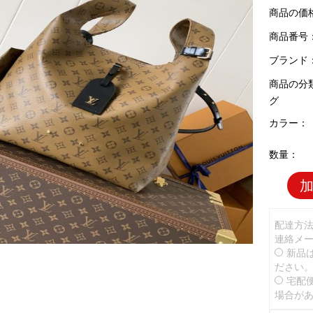
商品の価
商品番号：L
ブランド
商品の分
グ
カラー：
数量：
配達方
連絡メ
新品
ださい
宅配
場合が