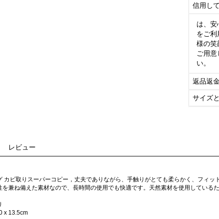
信用し
は、安
をご利
様の笑
ご用意
い。
返品返
サイズ
レビュー
グ カビ取りスーパーコピー，丈夫でありながら、手触りがとても柔らかく、フィッ
性を兼ね備えた素材なので、長時間の使用でも快適です。天然素材を使用している
り
 x 13.5cm