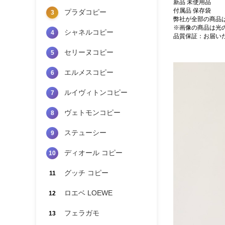
新品 未使用品
付属品 保存袋
プラダコピー
3
弊社が全部の商品
※画像の商品は光
シャネルコピー
4
品質保証：お届い
セリーヌコピー
5
エルメスコピー
6
ルイヴィトンコピー
7
ヴェトモンコピー
8
ステューシー
9
ディオール コピー
10
グッチ コピー
11
ロエベ LOEWE
12
フェラガモ
13