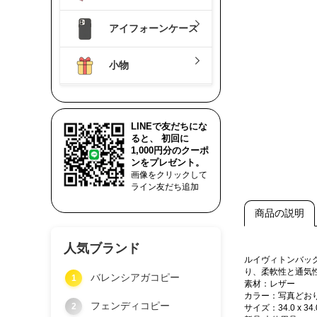
アイフォーンケース
小物
LINEで友だちにな
ると、 初回に
1,000円分のクーポ
ンをプレゼント。
画像をクリックして
ライン友だち追加
商品の説明
人気ブランド
ルイヴィトンバッ
り、柔軟性と通気
バレンシアガコピー
1
素材：レザー
カラー：写真どお
フェンディコピー
2
サイズ：34.0 x 34.0