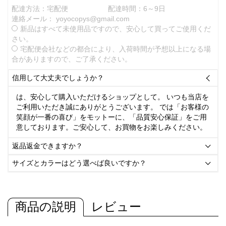
配達方法：宅配便
配達時間：6～9日
連絡メール：
yoyocopys@gmail.com
新品はすべて未使用品ですので、安心して買ってご使用くだ
さい。
宅配便会社などの都合により、入荷時間が予想以上になる場
合がありますので、ご了承ください。
信用して大丈夫でしょうか？

は、安心して購入いただけるショップとして。 いつも当店を
ご利用いただき誠にありがとうございます。 では「お客様の
笑顔が一番の喜び」をモットーに、「品質安心保証」をご用
意しております。ご安心して、お買物をお楽しみください。
返品返金できますか？

サイズとカラーはどう選べば良いですか？

商品の説明
レビュー