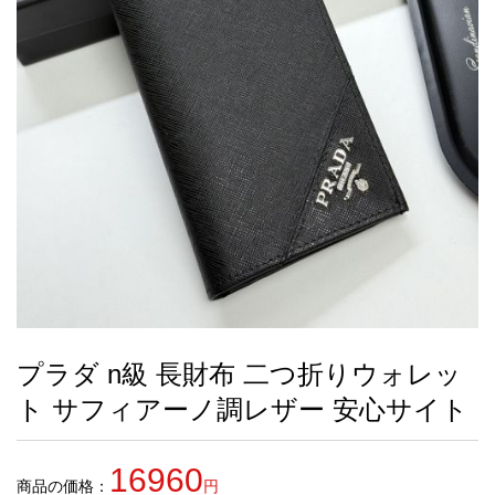
録
ー
ら
アイフォーンケ
管
せ
2026人気特集
アクセサリー
衣装セット
住まい用品
スカーフ
バッグ
ズボン
ベルト
財布
時計
小物
服
靴
ース
理
最
新
製
品
プラダ n級 長財布 二つ折りウォレッ
お
ト サフィアーノ調レザー 安心サイト
す
す
め
16960
商
商品の価格：
円