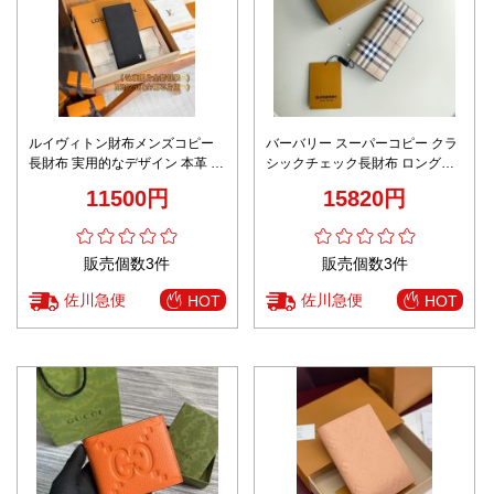
ルイヴィトン財布メンズコピー
バーバリー スーパーコピー クラ
長財布 実用的なデザイン 本革 レ
シックチェック長財布 ロングウ
ザー ハンサム ブラック
ォレット 高級感仕上げ 確実に届
11500円
15820円
く 安心取引モデル
販売個数3件
販売個数3件
佐川急便
佐川急便
HOT
HOT