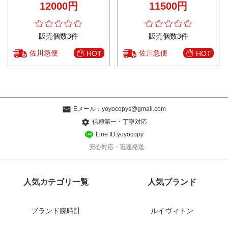
12000円
11500円
販売個数3件
販売個数3件
佐川急便
佐川急便
HOT
HOT
Eメール：
yoyocopys@gmail.com
信頼第一・丁寧対応
Line ID:yoyocopy
安心対応・迅速発送
人気カテゴリ一覧
人気ブランド
ブランド腕時計
ルイヴィトン