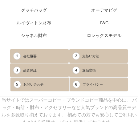
グッチバッグ
オーデマピゲ
ルイヴィトン財布
IWC
シャネル財布
ロレックスモデル
1
2
会社概要
支払い方法
3
4
品質保証
返品交換
5
6
お問い合わせ
プライバシー
当サイトではスーパーコピー・ブランドコピー商品を中心に、 バ
ッグ・時計・財布・アクセサリーなど人気ブランドの高品質モデ
ルを多数取り揃えております。 初めての方でも安心してご利用い
ただける通販サービスを提供しております。
連絡先：
yoyocopys@gmail.com
／ Line: yoyocopy ／ 店長：渡辺
実香 ／ 営業時間：08：30～23：30（24時間受付）