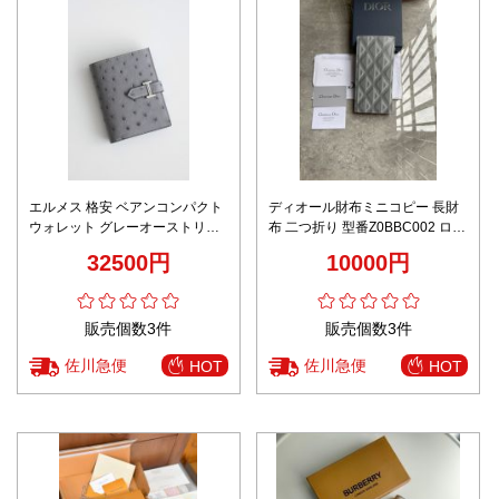
エルメス 格安 ベアンコンパクト
ディオール財布ミニコピー 長財
ウォレット グレーオーストリッ
布 二つ折り 型番Z0BBC002 ロン
チ風 シルバーH金具 上質感
グ ジップ 本革 simple 人気 メン
32500円
10000円
ズ グレイ
販売個数3件
販売個数3件
佐川急便
佐川急便
HOT
HOT