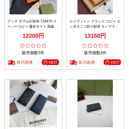
グッチ ダブルG 財布 739475 ス
ルイヴィトン ブランド コピー エ
ーパーコピー 優良サイト 高級感
ンボス二つ折り財布 モノグラム
仕上げ 精密ディテール 高再現度
レザー 上質感 リピーター多数
12200円
13150円
レビュー高リピ率 安心サイト
販売個数3件
販売個数3件
佐川急便
佐川急便
HOT
HOT