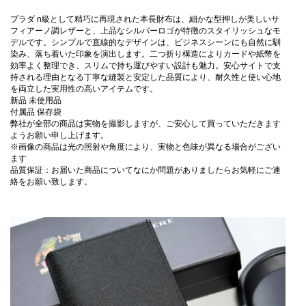
プラダ n級として精巧に再現された本長財布は、細かな型押しが美しいサ
フィアーノ調レザーと、上品なシルバーロゴが特徴のスタイリッシュなモ
デルです。シンプルで直線的なデザインは、ビジネスシーンにも自然に馴
染み、落ち着いた印象を演出します。二つ折り構造によりカードや紙幣を
効率よく整理でき、スリムで持ち運びやすい設計も魅力。安心サイトで支
持される理由となる丁寧な縫製と安定した品質により、耐久性と使い心地
を両立した実用性の高いアイテムです。
新品 未使用品
付属品 保存袋
弊社が全部の商品は実物を撮影しますが、ご安心して買っていただきます
ようお願い申し上げます。
※画像の商品は光の照射や角度により、実物と色味が異なる場合がござい
ます
品質保証：お届いた商品についてなにか問題がありましたらお気軽にご連
絡をお願い致します。