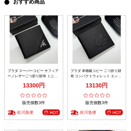
おすすめ商品
プラダ スーパーコピー サフィア
プラダ 本物級コピー 二つ折り財
ーノレザー二つ折り財布 ミニマ
布 コンパクトウォレット エンボ
ルデザイン 丁寧な縫製
スロゴ加工 高評価
13300円
13130円
販売個数3件
販売個数3件
佐川急便
佐川急便
HOT
HOT