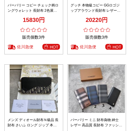
バーバリー コピー チェック柄ロ
グッチ 本物級コピー GGロゴジ
ングウォレット 長財布 2色展開
ップアラウンド長財布 レザーウ
高級感仕上げ 追跡可能 安心取引
ォレット 高再現度
15830円
20220円
販売個数3件
販売個数3件
佐川急便
佐川急便
HOT
HOT
メンズ ディオール財布Ｎ級品 長
バーバリー ミニ 財布偽物 紳士
財布 さいふ ロング ジップ 本革
レザー 高品質 長財布 ファッショ
大容量 花柄 ブラック
ン感 牛革 多色可選