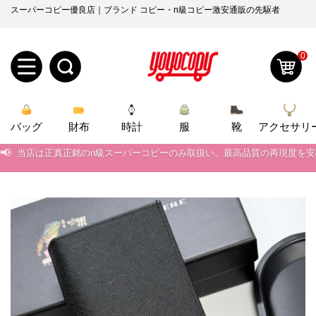
スーパーコピー優良店｜ブランド コピー・n級コピー激安通販の先駆者
0
新
バッグ
規
ロ
財布
時計
服
靴
アクセサリ
📢
当店は正真正銘のn級スーパーコピーのみ取扱い。最高品質の再現度を
ユ
グ
📢
2026春の新作続々更新中！期間中のご注文でお得な割引をご利用いただ
0
ー
イ
📢
新作入荷！ルイ・ヴィトンスーパーコピー バッグ最新モデルが登場。上
ザ
ン
📢
当店は正真正銘のn級スーパーコピーのみ取扱い。最高品質の再現度を
オ
📢
2026春の新作続々更新中！期間中のご注文でお得な割引をご利用いただ
ー
ー
お
yoyocopys@gmail.com
📢
新作入荷！ルイ・ヴィトンスーパーコピー バッグ最新モデルが登場。上
登
ダ
知