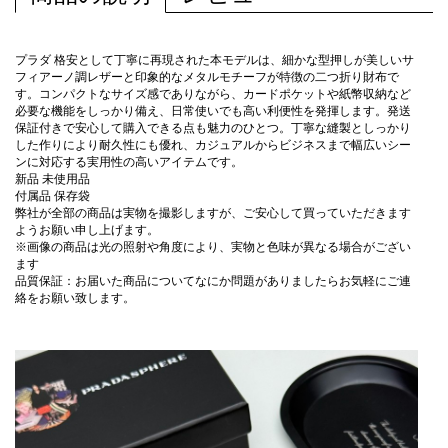
プラダ 格安として丁寧に再現された本モデルは、細かな型押しが美しいサ
フィアーノ調レザーと印象的なメタルモチーフが特徴の二つ折り財布で
す。コンパクトなサイズ感でありながら、カードポケットや紙幣収納など
必要な機能をしっかり備え、日常使いでも高い利便性を発揮します。発送
保証付きで安心して購入できる点も魅力のひとつ。丁寧な縫製としっかり
した作りにより耐久性にも優れ、カジュアルからビジネスまで幅広いシー
ンに対応する実用性の高いアイテムです。
新品 未使用品
付属品 保存袋
弊社が全部の商品は実物を撮影しますが、ご安心して買っていただきます
ようお願い申し上げます。
※画像の商品は光の照射や角度により、実物と色味が異なる場合がござい
ます
品質保証：お届いた商品についてなにか問題がありましたらお気軽にご連
絡をお願い致します。