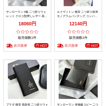
サンローラン n級 二つ折りウォ
ルイヴィトン 格安 二つ折り財布
レット クロコ型押しレザー 高級
モノグラムパンチング コンパク
感仕上げ 発送保証
ト設計 正確な刻印
18060円
12140円
販売個数1件
販売個数1件
佐川急便
佐川急便
HOT
HOT
プラダ 格安 長財布 二つ折りウォ
サンローラン 本物級コピー 二つ