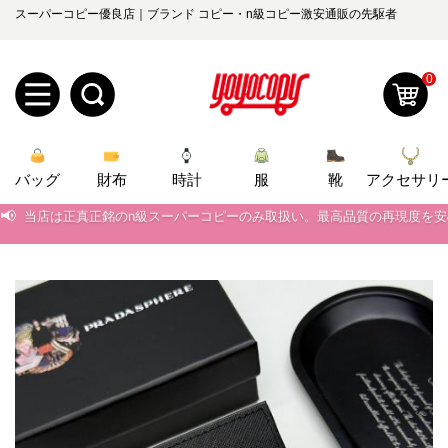
スーパーコピー優良店｜ブランド コピー・n級コピー激安通販の先駆者
0
新
バッグ
規
ロ
財布
時計
服
靴
アクセサリ
📢
当店は正真正銘のn級スーパーコピーのみ取扱い。最高品質の再現度を
ユ
グ
📢
2026春の新作続々更新中！期間中のご注文でお得な割引をご利用いただ
0
ー
イ
📢
新作入荷！ルイ・ヴィトンスーパーコピー バッグ最新モデルが登場。上
📢
ザ
ン
当店は正真正銘のn級スーパーコピーのみ取扱い。最高品質の再現度を
オ
📢
2026春の新作続々更新中！期間中のご注文でお得な割引をご利用いただ
ー
ー
お
yoyocopys@gmail.com
📢
新作入荷！ルイ・ヴィトンスーパーコピー バッグ最新モデルが登場。上
登
ダ
知