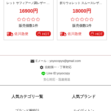
レット サフィアーノ調レザー 圧
折りウォレット スムースレザー
倒的な再現度
コンパクト設計 高再現度
16900円
18000円
販売個数1件
販売個数1件
佐川急便
佐川急便
HOT
HOT
Eメール：
yoyocopys@gmail.com
信頼第一・丁寧対応
Line ID:yoyocopy
安心対応・迅速発送
人気カテゴリ一覧
人気ブランド
ブランド腕時計
ルイヴィトン