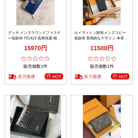
グッチ メンズラウンドファスナ
ルイヴィトン財布メンズコピー
ー長財布 701423 高再現度 精密
長財布 実用的なデザイン 本革 レ
ディテール 高級感仕上げ ユーザ
ザー ハンサム ブラック
15970円
11500円
ー満足保証 安心の日本倉庫
販売個数1件
販売個数1件
佐川急便
佐川急便
HOT
HOT