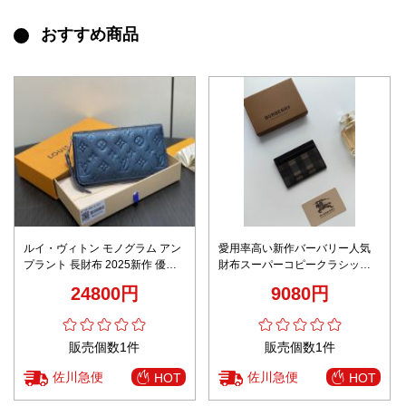
おすすめ商品
ルイ・ヴィトン モノグラム アン
愛用率高い新作バーバリー人気
プラント 長財布 2025新作 優良
財布スーパーコピークラシック
サイト 高級感仕上げ 本革使用 丁
な要素 オリジナルデザイン
24800円
9080円
寧な縫製 追跡可能 発送保証付き
販売個数1件
販売個数1件
佐川急便
佐川急便
HOT
HOT