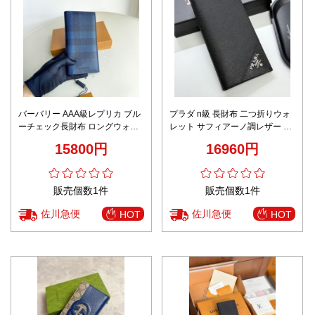
バーバリー AAA級レプリカ ブル
プラダ n級 長財布 二つ折りウォ
ーチェック長財布 ロングウォレ
レット サフィアーノ調レザー 安
ット 正確な刻印 選ばれる理由あ
心サイト
15800円
16960円
り 高級感仕上げ
販売個数1件
販売個数1件
佐川急便
佐川急便
HOT
HOT