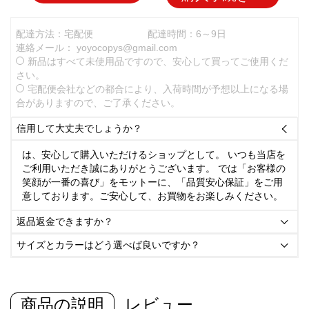
配達方法：宅配便
配達時間：6～9日
連絡メール：
yoyocopys@gmail.com
新品はすべて未使用品ですので、安心して買ってご使用くだ
さい。
宅配便会社などの都合により、入荷時間が予想以上になる場
合がありますので、ご了承ください。
信用して大丈夫でしょうか？

は、安心して購入いただけるショップとして。 いつも当店を
ご利用いただき誠にありがとうございます。 では「お客様の
笑顔が一番の喜び」をモットーに、「品質安心保証」をご用
意しております。ご安心して、お買物をお楽しみください。
返品返金できますか？

サイズとカラーはどう選べば良いですか？

商品の説明
レビュー