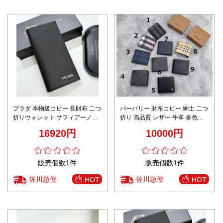
プラダ 本物級コピー 長財布 二つ
バーバリー 財布コピー 紳士 二つ
折りウォレット サフィアーノ調
折り 高品質 レザー 牛革 多色可
レザー 正確な刻印
選
16920円
10000円
販売個数1件
販売個数1件
佐川急便
佐川急便
HOT
HOT