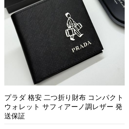
録
ー
ら
アイフォーンケ
管
せ
2026人気特集
アクセサリー
衣装セット
住まい用品
スカーフ
バッグ
ズボン
ベルト
財布
時計
小物
服
靴
ース
理
最
新
製
品
プラダ 格安 二つ折り財布 コンパクト
お
ウォレット サフィアーノ調レザー 発
す
す
送保証
め
商