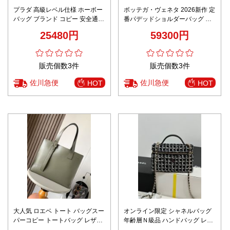
プラダ 高級レベル仕様 ホーボー
ボッテガ・ヴェネタ 2026新作 定
バッグ ブランド コピー 安全通販
番パデッドショルダーバッグ ス
2025新作 高再現度 職人技術再現
ーパーコピー 優良サイト 高再現
25480円
59300円
度 精密ディテール 高評価 安心サ
イト 数量限定入荷
販売個数3件
販売個数3件
佐川急便
佐川急便
HOT
HOT
大人気 ロエベ トート バッグスー
オンライン限定 シャネルバッグ
パーコピー トートバッグ レザー
年齢層Ｎ級品 ハンドバッグ レザ
牛革 肩掛け 9053 グリーン
ー 斜め掛けバッグ 本革 ブラック