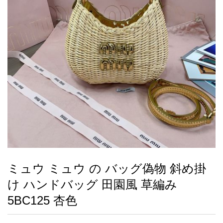
録
ー
ら
アイフォーンケ
管
せ
2026人気特集
アクセサリー
衣装セット
住まい用品
スカーフ
バッグ
ズボン
ベルト
財布
時計
小物
服
靴
ース
理
最
新
製
品
ミュウ ミュウ の バッグ偽物 斜め掛
お
け ハンドバッグ 田園風 草編み
す
す
5BC125 杏色
め
商