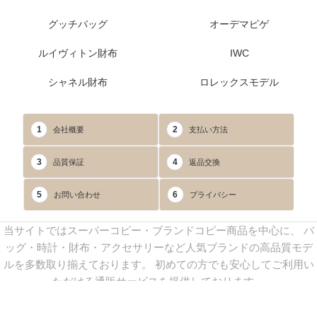
グッチバッグ
オーデマピゲ
ルイヴィトン財布
IWC
シャネル財布
ロレックスモデル
1
2
会社概要
支払い方法
3
4
品質保証
返品交換
5
6
お問い合わせ
プライバシー
当サイトではスーパーコピー・ブランドコピー商品を中心に、 バ
ッグ・時計・財布・アクセサリーなど人気ブランドの高品質モデ
ルを多数取り揃えております。 初めての方でも安心してご利用い
ただける通販サービスを提供しております。
連絡先：
yoyocopys@gmail.com
／ Line: yoyocopy ／ 店長：渡辺
実香 ／ 営業時間：08：30～23：30（24時間受付）