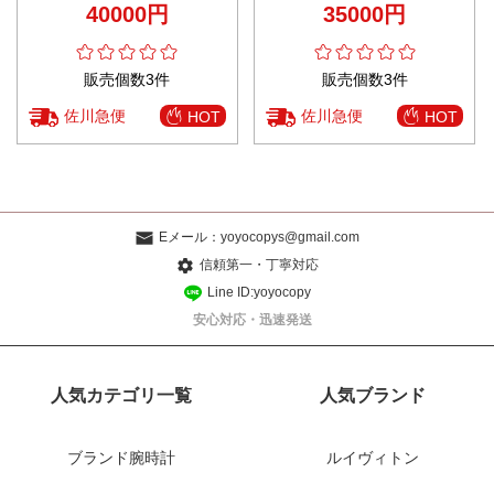
40000円
35000円
販売個数3件
販売個数3件
佐川急便
佐川急便
HOT
HOT
Eメール：
yoyocopys@gmail.com
信頼第一・丁寧対応
Line ID:yoyocopy
安心対応・迅速発送
人気カテゴリ一覧
人気ブランド
ブランド腕時計
ルイヴィトン