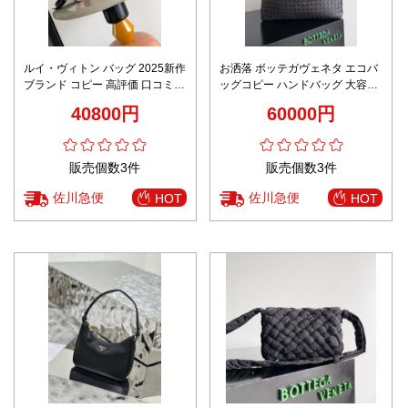
ルイ・ヴィトン バッグ 2025新作
お洒落 ボッテガヴェネタ エコバ
ブランド コピー 高評価 口コミ多
ッグコピー ハンドバッグ 大容量
数 コンパクトモデル 秘密厳守配
レザー 本革 806974 ブラウン
40800円
60000円
送
販売個数3件
販売個数3件
佐川急便
佐川急便
HOT
HOT