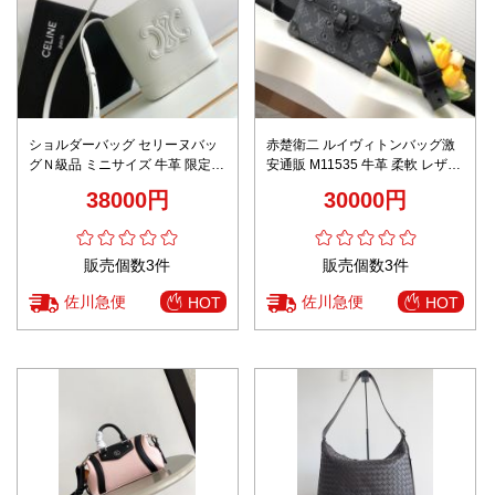
ショルダーバッグ セリーヌバッ
赤楚衛二 ルイヴィトンバッグ激
グＮ級品 ミニサイズ 牛革 限定品
安通販 M11535 牛革 柔軟 レザー
斜め掛け 10L433ESM.24LP ホワ
斜め掛けバッグ ブラック
38000円
30000円
イト
販売個数3件
販売個数3件
佐川急便
佐川急便
HOT
HOT