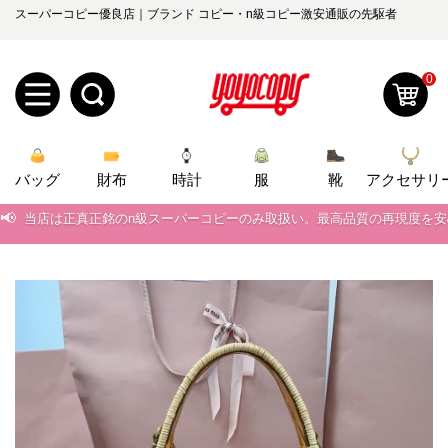
スーパーコピー優良店｜ブランド コピー・n級コピー激安通販の先駆者
0
新
バッグ
規
ロ
財布
時計
服
靴
アクセサリ
📢
当店は正真正銘のn級スーパーコピーのみ取扱い。最高品質の再現度を
ユ
グ
📢
2026春の新作続々更新中！期間中のご注文でお得な割引をご利用いただ
0
ー
イ
📢
新作入荷！ルイ・ヴィトンスーパーコピー バッグ最新モデルが登場。上
📢
当店は正真正銘のn級スーパーコピーのみ取扱い。最高品質の再現度を
ザ
ン
オ
📢
2026春の新作続々更新中！期間中のご注文でお得な割引をご利用いただ
ー
ー
お
📢
新作入荷！ルイ・ヴィトンスーパーコピー バッグ最新モデルが登場。上
yoyocopys@gmail.com
登
ダ
知