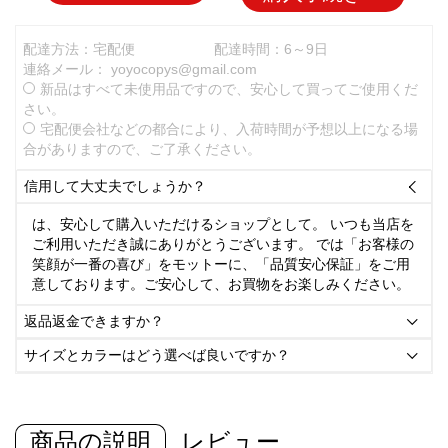
配達方法：宅配便
配達時間：6～9日
連絡メール：
yoyocopys@gmail.com
新品はすべて未使用品ですので、安心して買ってご使用くだ
さい。
宅配便会社などの都合により、入荷時間が予想以上になる場
合がありますので、ご了承ください。
信用して大丈夫でしょうか？

は、安心して購入いただけるショップとして。 いつも当店を
ご利用いただき誠にありがとうございます。 では「お客様の
笑顔が一番の喜び」をモットーに、「品質安心保証」をご用
意しております。ご安心して、お買物をお楽しみください。
返品返金できますか？

サイズとカラーはどう選べば良いですか？

商品の説明
レビュー