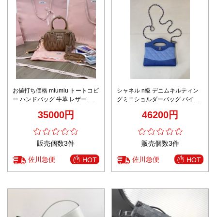
お値打ち価格 miumiu トートコピ
シャネル n級 デニムキルティン
ー ハンドバッグ 牛革 レザー 大
グミニショルダーバッグ バイカ
容量 5BB123 ブラウン
ラーデザイン 上品スタイル ブラ
35000円
46200円
ンド代用
販売個数3件
販売個数3件
佐川急便
佐川急便
HOT
HOT