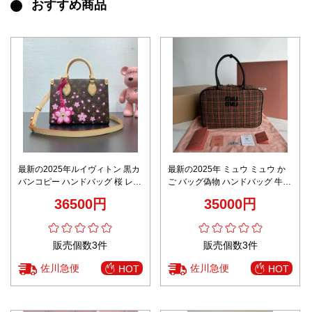
おすすめ商品
最新の2025年ルイヴィトン 黒カ
最新の2025年 ミュウ ミュウ か
バンコピー ハンドバッグ 桜 レザ
ご バッグ偽物 ハンドバッグ 牛革
ー 本革 M13269 ブラウン
レザー 大容量 5BB163 レッド
36500円
35000円
販売個数3件
販売個数3件
佐川急便
佐川急便
HOT
HOT