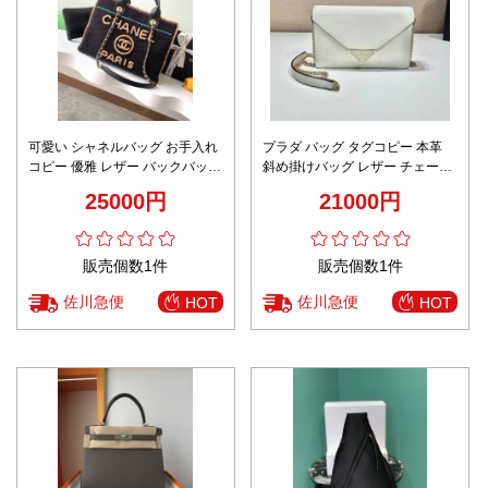
可愛い シャネルバッグ お手入れ
プラダ バッグ タグコピー 本革
コピー 優雅 レザー バックバッグ
斜め掛けバッグ レザー チェーン
チェーンバッグ 柔軟 AS3257 ブ
バッグ シンプル ホワイト
25000円
21000円
ラック
販売個数1件
販売個数1件
佐川急便
佐川急便
HOT
HOT