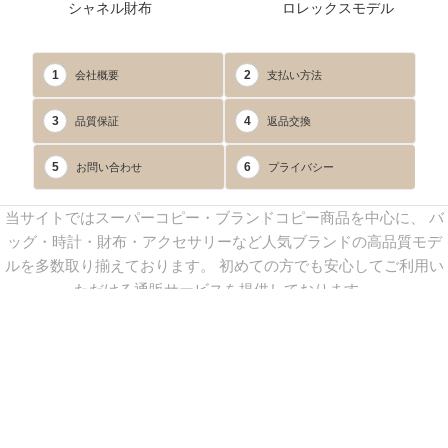
シャネル財布
ロレックスモデル
1
2
会社概要
支払い方法
3
4
品質保証
返品交換
5
6
お問い合わせ
プライバシー
当サイトではスーパーコピー・ブランドコピー商品を中心に、 バ
ッグ・時計・財布・アクセサリーなど人気ブランドの高品質モデ
ルを多数取り揃えております。 初めての方でも安心してご利用い
ただける通販サービスを提供しております。
連絡先：
yoyocopys@gmail.com
／ Line: yoyocopy ／ 店長：渡辺
実香 ／ 営業時間：08：30～23：30（24時間受付）
※当WEBサイト掲載写真の無断転載・外部利用を禁止します。
Copyright © 2013-2025
YOYOCOPY
All Rights Reserved.
sitemap