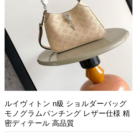
録
ー
ら
アイフォーンケ
管
せ
2026人気特集
アクセサリー
衣装セット
住まい用品
スカーフ
バッグ
ズボン
ベルト
財布
時計
小物
服
靴
ース
理
最
新
製
品
ルイヴィトン n級 ショルダーバッグ
お
モノグラムパンチング レザー仕様 精
す
す
密ディテール 高品質
め
商