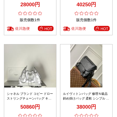
かい 斜め掛けバッグ カジュアル
ピー 精密ディテール 高級感仕上
28000円
40250円
ブラック
げ リピーター多数 秘密厳守配送
販売個数1件
販売個数1件
佐川急便
佐川急便
HOT
HOT
シャネル ブランド コピー ドロー
ルイヴィトンバッグ 修理Ｎ級品
ストリングチェーンバッグ キル
斜め掛けバッグ 柔軟 シンプル 花
ティングレザー仕様 定番
柄 プリント M25121 ブラック
50860円
38000円