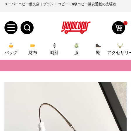
スーパーコピー優良店｜ブランド コピー・n級コピー激安通販の先駆者
0
新
バッグ
規
ロ
財布
時計
服
靴
アクセサリ
📢
当店は正真正銘のn級スーパーコピーのみ取扱い。最高品質の再現度を
ユ
グ
📢
2026春の新作続々更新中！期間中のご注文でお得な割引をご利用いただ
0
ー
イ
📢
新作入荷！ルイ・ヴィトンスーパーコピー バッグ最新モデルが登場。上
ザ
ン
📢
当店は正真正銘のn級スーパーコピーのみ取扱い。最高品質の再現度を
オ
ー
📢
2026春の新作続々更新中！期間中のご注文でお得な割引をご利用いただ
ー
お
yoyocopys@gmail.com
📢
新作入荷！ルイ・ヴィトンスーパーコピー バッグ最新モデルが登場。上
登
ダ
知