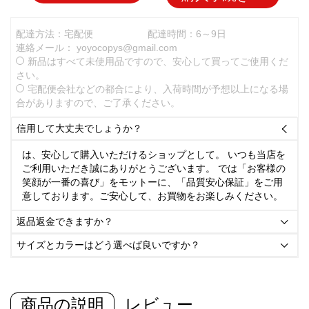
配達方法：宅配便
配達時間：6～9日
連絡メール：
yoyocopys@gmail.com
新品はすべて未使用品ですので、安心して買ってご使用くだ
さい。
宅配便会社などの都合により、入荷時間が予想以上になる場
合がありますので、ご了承ください。
信用して大丈夫でしょうか？

は、安心して購入いただけるショップとして。 いつも当店を
ご利用いただき誠にありがとうございます。 では「お客様の
笑顔が一番の喜び」をモットーに、「品質安心保証」をご用
意しております。ご安心して、お買物をお楽しみください。
返品返金できますか？

サイズとカラーはどう選べば良いですか？

商品の説明
レビュー