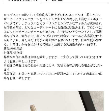
ルイヴィトン n級として完成度高く仕上げられた本モデルは、柔らかなレ
ザーにモノグラムパターンをパンチング加工で表現した上品なショルダー
バッグです。ナチュラルなカラーリングとシンプルなフォルムが洗練され
た印象を与え、どんなコーディネートにも自然に馴染みます。フロントに
はロックモチーフのチャームが施され、さりげないアクセントとして高級
感をプラス。細部まで丁寧に作り込まれた精密ディテールと高品質な仕上
がりにより、見た目だけでなく耐久性にも優れています。軽量で使いやす
く、日常使いからお出かけまで幅広く活躍する実用性の高い一品です。
新品 未使用品
付属品 保存袋
弊社が全部の商品は実物を撮影しますが、ご安心して買っていただきます
ようお願い申し上げます。
※画像の商品は光の照射や角度により、実物と色味が異なる場合がござい
ます
品質保証：お届いた商品についてなにか問題がありましたらお気軽にご連
絡をお願い致します。