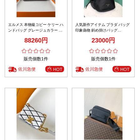
エルメス 本物級コピー ケリー ハ
人気新作アイテム プラダ バッグ
ンドバッグ グレージュカラー シ
印象偽物 斜め掛けバッグ
ルバー金具 高再現度
2VZ092 シンプル 男女兼用 ブラ
88260円
23000円
ック
販売個数1件
販売個数1件
佐川急便
佐川急便
HOT
HOT