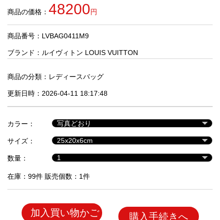
品
48200
商品の価格：
円
商品番号：LVBAG0411M9
人
気
ブランド：
ルイヴィトン LOUIS VUITTON
商
品
商品の分類：
レディースバッグ
更新日時：2026-04-11 18:17:48
セ
ー
カラー：
ル
商
サイズ：
品
数量：
在庫：99件 販売個数：1件
加入買い物かご
購入手続きへ