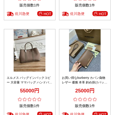
販売個数1件
販売個数1件
佐川急便
佐川急便
HOT
HOT
エルメス バッグインバックコピ
お買い得なburberry カバン偽物
ー 大容量 ママバッグ ハンドバッ
レザー 優雅 本革 斜め掛けバッグ
グ 本革 レザー 軽量 ベージュ色
ブラウン
55000円
25000円
販売個数1件
販売個数1件
佐川急便
佐川急便
HOT
HOT