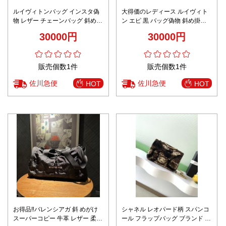
ルイヴィトンバッグ インスタ偽
大得価のレディース ルイヴィト
物 レザー チェーンバッグ 斜め掛
ン エピ 黒 バッグ偽物 斜め掛け
け 人気品 M23762 縞 ホワイト
バッグ レザー 柔軟革 ブラック
30000円
30000円
販売個数1件
販売個数1件
佐川急便
佐川急便
HOT
HOT
お得品‼バレンシアガ 斜 めがけ
シャネル レオパード柄 スパンコ
スーパーコピー 牛革 レザー 柔ら
ール フラップバッグ ブランド コ