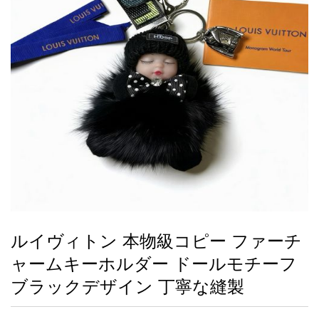
録
ー
ら
アイフォーンケ
管
せ
2026人気特集
アクセサリー
衣装セット
住まい用品
スカーフ
バッグ
ズボン
ベルト
財布
時計
小物
服
靴
ース
理
最
新
製
品
ルイヴィトン 本物級コピー ファーチ
お
ャームキーホルダー ドールモチーフ
す
す
ブラックデザイン 丁寧な縫製
め
商