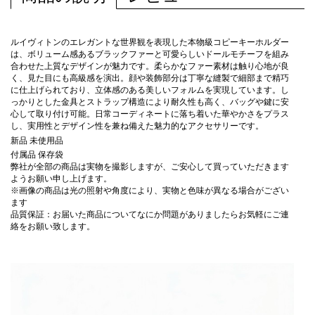
ルイヴィトンのエレガントな世界観を表現した本物級コピーキーホルダー
は、ボリューム感あるブラックファーと可愛らしいドールモチーフを組み
合わせた上質なデザインが魅力です。柔らかなファー素材は触り心地が良
く、見た目にも高級感を演出。顔や装飾部分は丁寧な縫製で細部まで精巧
に仕上げられており、立体感のある美しいフォルムを実現しています。し
っかりとした金具とストラップ構造により耐久性も高く、バッグや鍵に安
心して取り付け可能。日常コーディネートに落ち着いた華やかさをプラス
し、実用性とデザイン性を兼ね備えた魅力的なアクセサリーです。
新品 未使用品
付属品 保存袋
弊社が全部の商品は実物を撮影しますが、ご安心して買っていただきます
ようお願い申し上げます。
※画像の商品は光の照射や角度により、実物と色味が異なる場合がござい
ます
品質保証：お届いた商品についてなにか問題がありましたらお気軽にご連
絡をお願い致します。