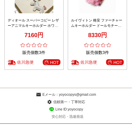
ディオール スーパーコピー レザ
ルイヴィトン 格安 ファーチャー
ーアニマルキーホルダー ホワイ
ムキーホルダー ドールモチーフ
トカラー上品デザイン 口コミ多
ピンクデザイン 上質感
7160円
8330円
数
販売個数3件
販売個数3件
佐川急便
佐川急便
HOT
HOT
Eメール：
yoyocopys@gmail.com
信頼第一・丁寧対応
Line ID:yoyocopy
安心対応・迅速発送