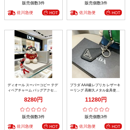
販売個数3件
販売個数3件
佐川急便
佐川急便
HOT
HOT
ディオール スーパーコピー テデ
プラダ AAA級レプリカ レザーキ
ィベアチャーム バッグアクセサ
ーリング 高耐久メタル金具使用
リー ゴーグルデザイン 精密ディ
上品ギフト最適
8280円
11280円
テール
販売個数3件
販売個数3件
佐川急便
佐川急便
HOT
HOT