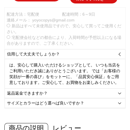
配達方法：宅配便
配達時間：6～9日
連絡メール：
yoyocopys@gmail.com
新品はすべて未使用品ですので、安心して買ってご使用くだ
さい。
宅配便会社などの都合により、入荷時間が予想以上になる場
合がありますので、ご了承ください。
信用して大丈夫でしょうか？

は、安心して購入いただけるショップとして。 いつも当店を
ご利用いただき誠にありがとうございます。 では「お客様の
笑顔が一番の喜び」をモットーに、「品質安心保証」をご用
意しております。ご安心して、お買物をお楽しみください。
返品返金できますか？

サイズとカラーはどう選べば良いですか？

商品の説明
レビュー