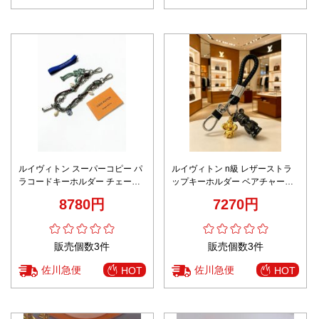
ルイヴィトン スーパーコピー パ
ルイヴィトン n級 レザーストラ
ラコードキーホルダー チェーン
ップキーホルダー ベアチャーム
装飾 マルチチャーム 高品質
付き 編み込みデザイン 激安
8780円
7270円
販売個数3件
販売個数3件
佐川急便
佐川急便
HOT
HOT