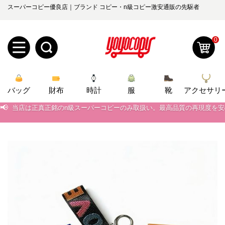
スーパーコピー優良店｜ブランド コピー・n級コピー激安通販の先駆者
0
新
バッグ
規
ロ
財布
時計
服
靴
アクセサリ
📢
当店は正真正銘のn級スーパーコピーのみ取扱い。最高品質の再現度を
ユ
グ
📢
2026春の新作続々更新中！期間中のご注文でお得な割引をご利用いただ
0
ー
イ
📢
新作入荷！ルイ・ヴィトンスーパーコピー バッグ最新モデルが登場。上
📢
当店は正真正銘のn級スーパーコピーのみ取扱い。最高品質の再現度を
ザ
ン
オ
📢
2026春の新作続々更新中！期間中のご注文でお得な割引をご利用いただ
ー
ー
お
yoyocopys@gmail.com
📢
新作入荷！ルイ・ヴィトンスーパーコピー バッグ最新モデルが登場。上
登
ダ
知