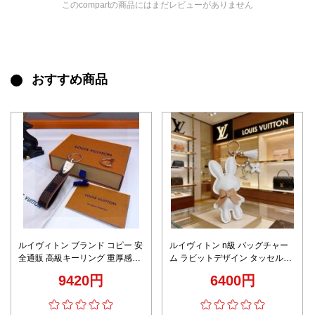
このcompartの商品にはまだレビューがありません
おすすめ商品
ルイヴィトン ブランド コピー 安
ルイヴィトン n級 バッグチャー
全通販 高級キーリング 重厚感あ
ム ラビットデザイン タッセル付
るメタル素材使用 メンズレディ
き 上質感
9420円
6400円
ース兼用