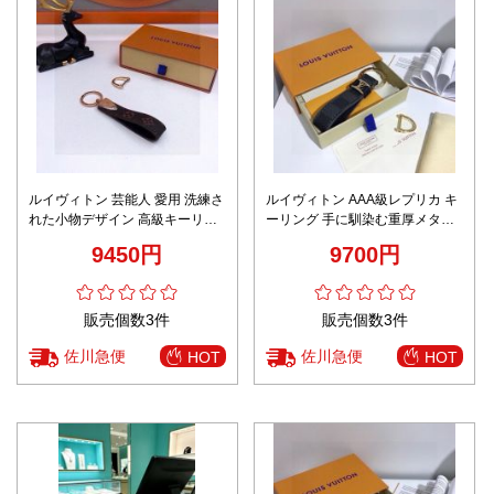
ルイヴィトン 芸能人 愛用 洗練さ
ルイヴィトン AAA級レプリカ キ
れた小物デザイン 高級キーリン
ーリング 手に馴染む重厚メタル
グ プレゼントにも最適
質感 高級感演出 ユニセックス対
9450円
9700円
応
販売個数3件
販売個数3件
佐川急便
佐川急便
HOT
HOT