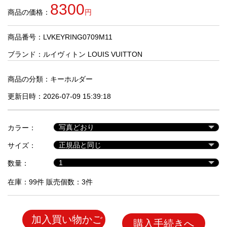
品
8300
商品の価格：
円
商品番号：LVKEYRING0709M11
人
気
ブランド：
ルイヴィトン LOUIS VUITTON
商
品
商品の分類：
キーホルダー
更新日時：2026-07-09 15:39:18
セ
ー
カラー：
ル
商
サイズ：
品
数量：
在庫：99件 販売個数：3件
加入買い物かご
購入手続きへ