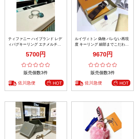
ティファニー ハイブランド レデ
ルイヴィトン 偽物 バレない再現
ィバグキーリング エナメルチャ
度 キーリング 細部までこだわっ
ームデザイン 丁寧な縫製 高評価
た刻印仕様 高級感溢れる逸品
5700円
9670円
販売個数3件
販売個数3件
佐川急便
佐川急便
HOT
HOT