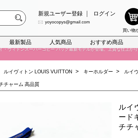
イ・ヴィトンスーパーコピー バッグ最新モデルが登場。上質な仕上が
新規ユーザー登録
ログイン
正銘のn級スーパーコピーのみ取扱い。最高品質の再現度を安心してお選
yoyocopys@gmail.com
026春の新作続々更新中！期間中のご注文でお得な割引をご利用いただ
買い物
最新製品
人気商品
おすすめ商品
イ・ヴィトンスーパーコピー バッグ最新モデルが登場。上質な仕上が
>
>
ルイヴィトン LOUIS VUITTON
キーホルダー
ルイヴ
チチャーム 高品質
ルイ
ード
チチ