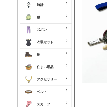
時計
服
ズボン
衣装セット
靴
住まい用品
アクセサリー
ベルト
スカーフ