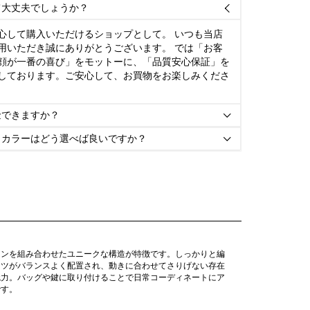
て大丈夫でしょうか？

心して購入いただけるショップとして。 いつも当店
用いただき誠にありがとうございます。 では「お客
顔が一番の喜び」をモットーに、「品質安心保証」を
しております。ご安心して、お買物をお楽しみくださ
金できますか？

とカラーはどう選べば良いですか？

ーンを組み合わせたユニークな構造が特徴です。しっかりと編
ーツがバランスよく配置され、動きに合わせてさりげない存在
魅力。バッグや鍵に取り付けることで日常コーディネートにア
です。