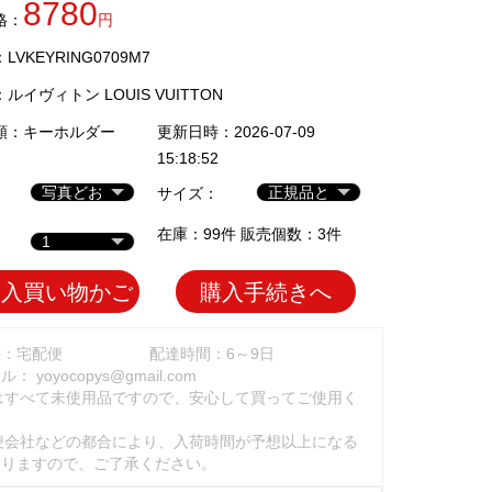
8780
格：
円
VKEYRING0709M7
：
ルイヴィトン LOUIS VUITTON
類：
キーホルダー
更新日時：2026-07-09
15:18:52
サイズ：
在庫：99件 販売個数：3件
加入買い物かご
購入手続きへ
法：宅配便
配達時間：6～9日
ール：
yoyocopys@gmail.com
はすべて未使用品ですので、安心して買ってご使用く
。
便会社などの都合により、入荷時間が予想以上になる
ありますので、ご了承ください。