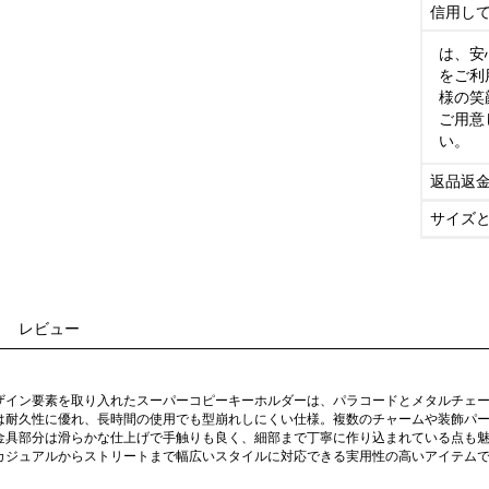
信用し
は、安
をご利
様の笑
ご用意
い。
返品返
サイズ
レビュー
ザイン要素を取り入れたスーパーコピーキーホルダーは、パラコードとメタルチェ
は耐久性に優れ、長時間の使用でも型崩れしにくい仕様。複数のチャームや装飾パ
金具部分は滑らかな仕上げで手触りも良く、細部まで丁寧に作り込まれている点も
カジュアルからストリートまで幅広いスタイルに対応できる実用性の高いアイテム