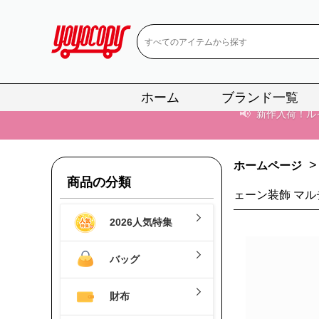
📢
新作入荷！ル
📢
当店は正真
📢
2
ホーム
ブランド一覧
📢
新作入荷！ル
>
ホームページ
商品の分類
ェーン装飾 マル
2026人気特集
バッグ
財布