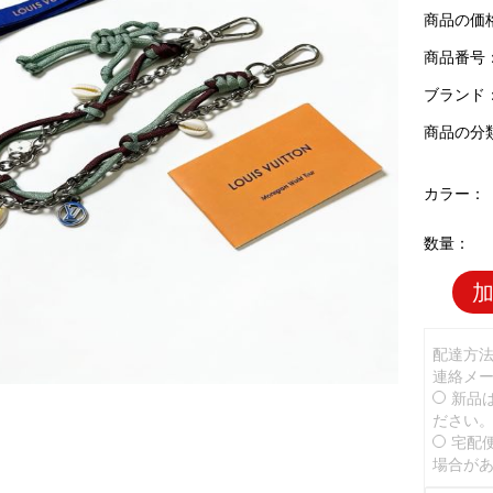
商品の価
商品番号：L
ブランド
商品の分
カラー：
数量：
配達方
連絡メ
新品
ださい
宅配
場合が