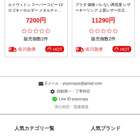
ルイヴィトン スーパーコピー LV
プラダ 偽物 バレない再現度 レザ
ロゴキーホルダー メタルチャー
ーキーリング 上質レザー仕立て
ム カラーデザイン 高級感仕上げ
高級感漂う逸品
7200円
11290円
販売個数2件
販売個数2件
佐川急便
佐川急便
HOT
HOT
Eメール：
yoyocopys@gmail.com
信頼第一・丁寧対応
Line ID:yoyocopy
安心対応・迅速発送
人気カテゴリ一覧
人気ブランド