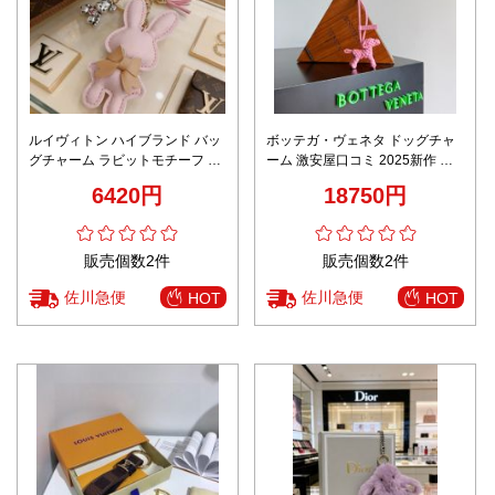
ルイヴィトン ハイブランド バッ
ボッテガ・ヴェネタ ドッグチャ
グチャーム ラビットモチーフ タ
ーム 激安屋口コミ 2025新作 高
ッセル付き 安心サイト
再現度イントレチャートピンク
6420円
18750円
レザー仕様 安心配送保証
販売個数2件
販売個数2件
佐川急便
佐川急便
HOT
HOT