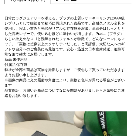
日常にラグジュアリーを添える、プラダの上質レザーキーリングはAAA級
レプリカとして細部まで精巧に再現された逸品です。高耐久メタル金具を
使用し、程よい重みと光沢がリアルな存在感を演出。革部分はしっとりと
した高級レザーで、使い込むほどに味わいが増します。Prada（プラダ）
らしい控えめなロゴと洗練されたフォルムが特徴で、どんなシーンにもマ
ッチ。「実物は想像以上のクオリティだった」と高評価。大切な人へのギ
フトや自分へのご褒美にも最適です。安心・迅速の日本倉庫発送、追跡可
能な形で確実にお届けします。
新品 未使用品
付属品 保存袋
弊社が全部の商品は実物を撮影しますが、ご安心して買っていただきます
ようお願い申し上げます。
※画像の商品は光の照射や角度により、実物と色味が異なる場合がござい
ます
品質保証：お届いた商品についてなにか問題がありましたらお気軽にご連
絡をお願い致します。