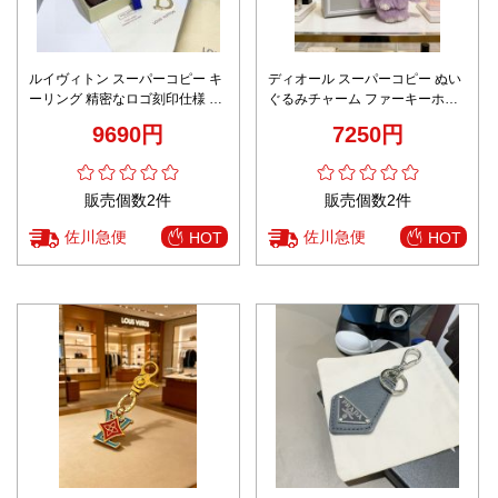
ルイヴィトン スーパーコピー キ
ディオール スーパーコピー ぬい
ーリング 精密なロゴ刻印仕様 高
ぐるみチャーム ファーキーホル
級アクセサリー ユニセックス対
ダー 可愛いデザイン 高評価
9690円
7250円
応
販売個数2件
販売個数2件
佐川急便
佐川急便
HOT
HOT