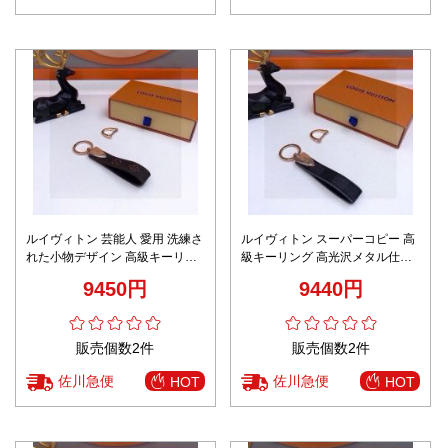
ルイヴィトン 芸能人 愛用 洗練さ
ルイヴィトン スーパーコピー 高
れた小物デザイン 高級キーリン
級キーリング 高光沢メタル仕立
グ プレゼントにも最適
て ユニセックス仕様 ギフトにも
9450円
9440円
最適
販売個数2件
販売個数2件
佐川急便
佐川急便
HOT
HOT