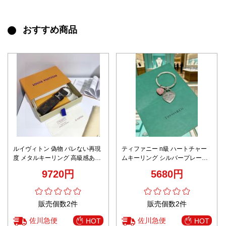
おすすめ商品
ルイヴィトン 偽物 バレない再現
ティファニー n級 ハートチャー
度 メタルキーリング 高級感あふ
ムキーリング シルバープレート
れる艶仕上げ ユニセックス仕様
刻印 上質感 激安
9720円
5680円
販売個数2件
販売個数2件
佐川急便
佐川急便
HOT
HOT