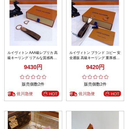
ルイヴィトン AAA級レプリカ 高
ルイヴィトン ブランド コピー 安
級キーリング リアルな質感再現
全通販 高級キーリング 重厚感あ
メンズ レディース ギフト人気
るメタル素材使用 メンズレディ
9430円
9420円
ース兼用
販売個数2件
販売個数2件
佐川急便
佐川急便
HOT
HOT