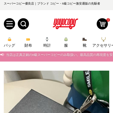
スーパーコピー優良店｜ブランド コピー・n級コピー激安通販の先駆者
0
新
バッグ
規
ロ
財布
時計
服
靴
アクセサリ
📢
当店は正真正銘のn級スーパーコピーのみ取扱い。最高品質の再現度を
ユ
グ
📢
2026春の新作続々更新中！期間中のご注文でお得な割引をご利用いただ
0
ー
イ
📢
新作入荷！ルイ・ヴィトンスーパーコピー バッグ最新モデルが登場。上
ザ
ン
📢
当店は正真正銘のn級スーパーコピーのみ取扱い。最高品質の再現度を
オ
📢
2026春の新作続々更新中！期間中のご注文でお得な割引をご利用いただ
ー
ー
お
yoyocopys@gmail.com
📢
新作入荷！ルイ・ヴィトンスーパーコピー バッグ最新モデルが登場。上
登
ダ
知