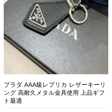
録
ー
ら
アイフォーンケ
管
せ
2026人気特集
アクセサリー
衣装セット
住まい用品
スカーフ
バッグ
ズボン
ベルト
財布
時計
小物
服
靴
ース
理
最
新
製
品
プラダ AAA級レプリカ レザーキーリ
お
ング 高耐久メタル金具使用 上品ギフ
す
す
ト最適
め
商