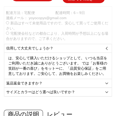
配達方法：宅配便
配達時間：6～9日
連絡メール：
yoyocopys@gmail.com
新品はすべて未使用品ですので、安心して買ってご使用くだ
さい。
宅配便会社などの都合により、入荷時間が予想以上になる場
合がありますので、ご了承ください。
信用して大丈夫でしょうか？

は、安心して購入いただけるショップとして。 いつも当店を
ご利用いただき誠にありがとうございます。 では「お客様の
笑顔が一番の喜び」をモットーに、「品質安心保証」をご用
意しております。ご安心して、お買物をお楽しみください。
返品返金できますか？

サイズとカラーはどう選べば良いですか？

商品の説明
レビュー