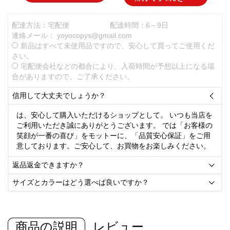
配達方法：宅配便
配達時間：6～9日
連絡メール：
yoyocopys@gmail.com
新品はすべて未使用品ですので、安心して買ってご使用くだ
さい。
宅配便会社などの都合により、入荷時間が予想以上になる場
合がありますので、ご了承ください。
信用して大丈夫でしょうか？

は、安心して購入いただけるショップとして。 いつも当店を
ご利用いただき誠にありがとうございます。 では「お客様の
笑顔が一番の喜び」をモットーに、「品質安心保証」をご用
意しております。ご安心して、お買物をお楽しみください。
返品返金できますか？

サイズとカラーはどう選べば良いですか？

商品の説明
レビュー