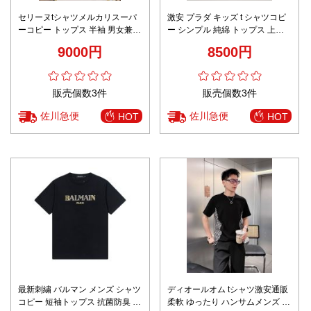
セリーヌtシャツメルカリスーパ
激安 プラダ キッズ t シャツコピ
ーコピー トップス 半袖 男女兼用
ー シンプル 純綿 トップス 上質
プリント シンプル 純綿 ホワイト
柔らかい 短袖 ホワイト
9000円
8500円
販売個数3件
販売個数3件
佐川急便
佐川急便
HOT
HOT
最新刺繍 バルマン メンズ シャツ
ディオールオム tシャツ激安通販
コピー 短袖トップス 抗菌防臭 ロ
柔軟 ゆったり ハンサムメンズ ト