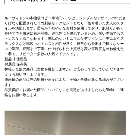
ルイヴィトンの本物級コピー半袖Tシャツは、シンプルなデザインの中にさ
りげなく配置されたロゴ刺繍がアクセントとなり、落ち着いた大人のスタ
イルを演出します。柔らかく軽やかな素材を使用しており、肌触りが良く
長時間でも快適に着用可能。通気性にも優れているため、暑い季節でもス
トレスなく着こなせます。無駄のないミニマルなデザインは、デニムやス
ラックスなど幅広いボトムスと相性が良く、日常から外出まで様々なシー
ンで活躍。細部まで丁寧に仕上げられた上質感と高い再現度を兼ね備えた
一着で、リピーター多数の人気アイテムです。
新品 未使用品
付属品 保存袋
弊社が全部の商品は実物を撮影しますが、ご安心して買っていただきます
ようお願い申し上げます。
※画像の商品は光の照射や角度により、実物と色味が異なる場合がござい
ます
品質保証：お届いた商品についてなにか問題がありましたらお気軽にご連
絡をお願い致します。