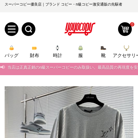
スーパーコピー優良店｜ブランド コピー・n級コピー激安通販の先駆者
0
新
バッグ
規
ロ
財布
時計
服
靴
アクセサリ
📢
当店は正真正銘のn級スーパーコピーのみ取扱い。最高品質の再現度を
ユ
グ
📢
2026春の新作続々更新中！期間中のご注文でお得な割引をご利用いただ
0
ー
イ
📢
新作入荷！ルイ・ヴィトンスーパーコピー バッグ最新モデルが登場。上
📢
当店は正真正銘のn級スーパーコピーのみ取扱い。最高品質の再現度を
ザ
ン
オ
📢
2026春の新作続々更新中！期間中のご注文でお得な割引をご利用いただ
ー
ー
お
yoyocopys@gmail.com
📢
新作入荷！ルイ・ヴィトンスーパーコピー バッグ最新モデルが登場。上
登
ダ
知