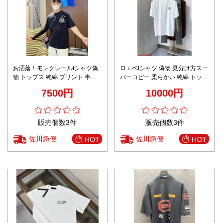
お洒落！モンクレールtシャツ偽
ロエベtシャツ 偽物 見分け方スー
物 トップス 純綿 プリント 半袖
パーコピー 柔らかい 純綿 トップ
柔軟 ブラック
ス 短袖 ロゴプリント 2色可選
7500円
10000円
販売個数3件
販売個数3件
佐川急便
佐川急便
HOT
HOT