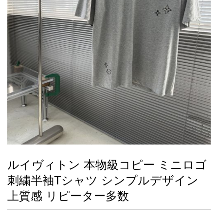
録
ー
ら
アイフォーンケ
管
せ
2026人気特集
アクセサリー
衣装セット
住まい用品
スカーフ
バッグ
ズボン
ベルト
財布
時計
小物
服
靴
ース
理
最
新
製
品
ルイヴィトン 本物級コピー ミニロゴ
お
刺繍半袖Tシャツ シンプルデザイン
す
す
上質感 リピーター多数
め
商