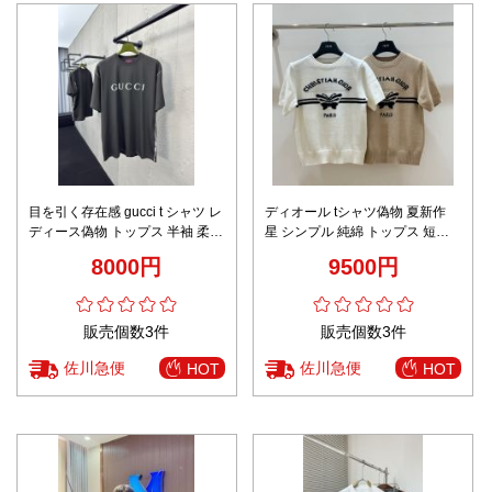
目を引く存在感 gucci t シャツ レ
ディオール tシャツ偽物 夏新作
ディース偽物 トップス 半袖 柔ら
星 シンプル 純綿 トップス 短袖
かい 純綿 ゆったり グレー
ファッション 多色可選
8000円
9500円
販売個数3件
販売個数3件
佐川急便
佐川急便
HOT
HOT