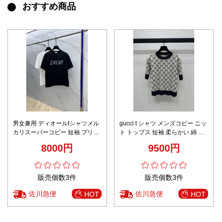
おすすめ商品
男女兼用 ディオールtシャツメル
gucci t シャツ メンズコピー ニッ
カリスーパーコピー 短袖 プリン
ト トップス 短袖 柔らかい 綿 格
ト 通気性いい トップス ブラック
子模様 ブラック
8000円
9500円
販売個数3件
販売個数3件
佐川急便
佐川急便
HOT
HOT