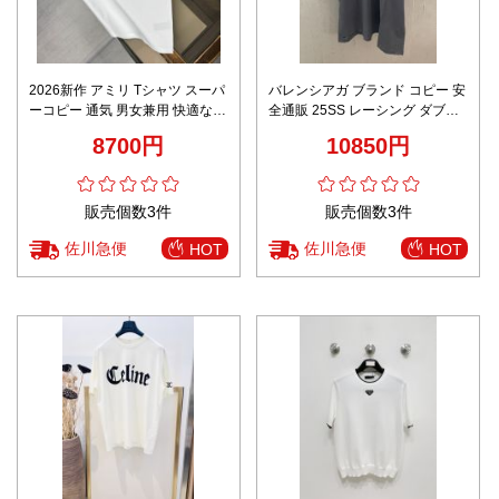
2026新作 アミリ Tシャツ スーパ
バレンシアガ ブランド コピー 安
ーコピー 通気 男女兼用 快適な着
全通販 25SS レーシング ダブル
心地 シンプルデザイン 高再現度
リング 半袖Tシャツ
8700円
10850円
精密ディテール 安心の日本倉庫
レビュー高リピ率
販売個数3件
販売個数3件
佐川急便
佐川急便
HOT
HOT