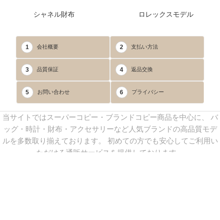
シャネル財布
ロレックスモデル
1
2
会社概要
支払い方法
3
4
品質保証
返品交換
5
6
お問い合わせ
プライバシー
当サイトではスーパーコピー・ブランドコピー商品を中心に、 バ
ッグ・時計・財布・アクセサリーなど人気ブランドの高品質モデ
ルを多数取り揃えております。 初めての方でも安心してご利用い
ただける通販サービスを提供しております。
連絡先：
yoyocopys@gmail.com
／ Line: yoyocopy ／ 店長：渡辺
実香 ／ 営業時間：08：30～23：30（24時間受付）
※当WEBサイト掲載写真の無断転載・外部利用を禁止します。
Copyright © 2013-2025
YOYOCOPY
All Rights Reserved.
sitemap