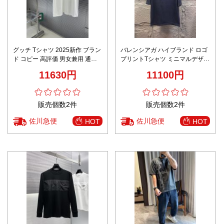
グッチ Tシャツ 2025新作 ブラン
バレンシアガ ハイブランド ロゴ
ド コピー 高評価 男女兼用 通気
プリントTシャツ ミニマルデザイ
シンプルデザイン 快適な着心地
ン 定番 上質感仕上げ
11630円
11100円
夏服
販売個数2件
販売個数2件
佐川急便
佐川急便
HOT
HOT