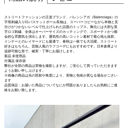
ストリートファッションの王道ブランド、バレンシアガ（Balenciaga）の
字母刺繍入り01バスケットボール長袖は、スーパーコピーながら本物と見
分けがつかないレベルで仕上げられた話題のトップス。胸元には大胆な英
字ロゴ刺繍、全体はオーバーサイズのカッティングで、スポーティかつ都
会的な雰囲気を演出します。通気性の高いコットン素材で着心地も抜群。
インナーとのレイヤードにも最適で、春秋は一枚でも大活躍。ストリート
好きはもちろん、芸能人風のラフコーデにもおすすめです。日本倉庫より
追跡可能な形で、確実・丁寧にお届けします。
新品 未使用品
付属品 保存袋
弊社が全部の商品は実物を撮影しますが、ご安心して買っていただきます
ようお願い申し上げます。
※画像の商品は光の照射や角度により、実物と色味が異なる場合がござい
ます
品質保証：お届いた商品についてなにか問題がありましたらお気軽にご連
絡をお願い致します。