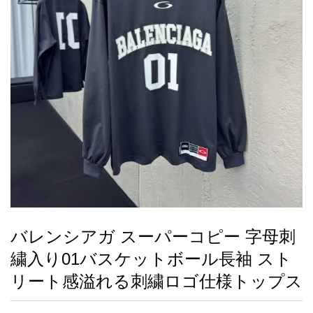
録
ー
ら
アイフォーンケ
管
せ
2026人気特集
アクセサリー
衣装セット
住まい用品
スカーフ
バッグ
ズボン
ベルト
財布
時計
小物
服
靴
ース
理
最
新
製
品
バレンシアガ スーパーコピー 字母刺
お
繍入り01バスケットボール長袖 スト
す
す
リート感溢れる刺繍ロゴ仕様トップス
め
商