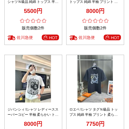
シャツＮ級品 純綿 トップス 半袖
トップス 純綿 半袖 プリント ア
プリント シンプル 高品質 ブラッ
レクサンドルマテュッシ ブラッ
5500円
8000円
ク
ク
販売個数2件
販売個数2件
佐川急便
佐川急便
HOT
HOT
ジバンシィ tシャツ レディースス
ロエベ tシャツ タグＮ級品 トッ
ーパーコピー 半袖 柔らかい トッ
プス 純綿 半袖 プリント 柔らか
プス 吸汗 プリント 純綿 ホワイ
い 心地よい着用感 グレイ
8000円
7750円
ト