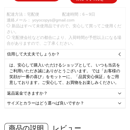
配達方法：宅配便
配達時間：6～9日
連絡メール：
yoyocopys@gmail.com
新品はすべて未使用品ですので、安心して買ってご使用くだ
さい。
宅配便会社などの都合により、入荷時間が予想以上になる場
合がありますので、ご了承ください。
信用して大丈夫でしょうか？

は、安心して購入いただけるショップとして。 いつも当店を
ご利用いただき誠にありがとうございます。 では「お客様の
笑顔が一番の喜び」をモットーに、「品質安心保証」をご用
意しております。ご安心して、お買物をお楽しみください。
返品返金できますか？

サイズとカラーはどう選べば良いですか？

商品の説明
レビュー