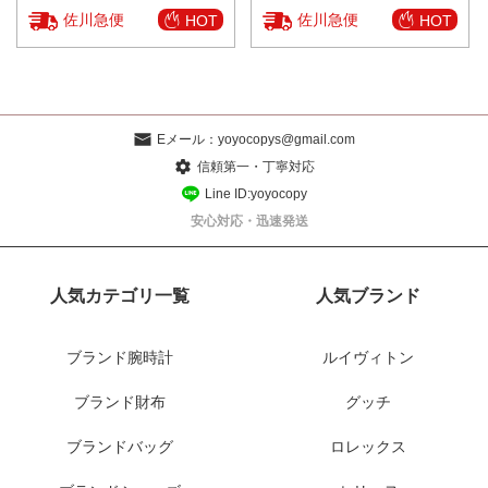
佐川急便
佐川急便
HOT
HOT
Eメール：
yoyocopys@gmail.com
信頼第一・丁寧対応
Line ID:yoyocopy
安心対応・迅速発送
人気カテゴリ一覧
人気ブランド
ブランド腕時計
ルイヴィトン
ブランド財布
グッチ
ブランドバッグ
ロレックス