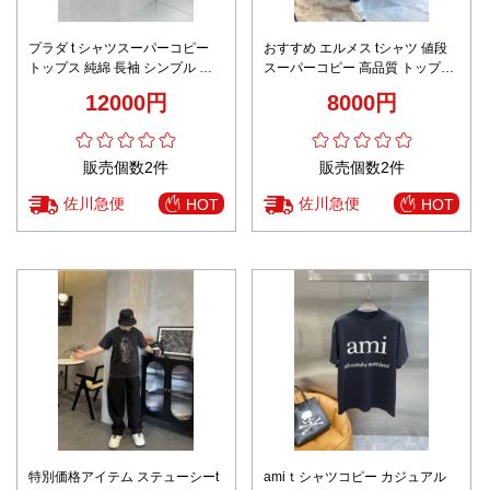
プラダ t シャツスーパーコピー
おすすめ エルメス tシャツ 値段
トップス 純綿 長袖 シンプル プ
スーパーコピー 高品質 トップス
リント ブラック
純綿 プリント 柔らかい ブラック
12000円
8000円
販売個数2件
販売個数2件
佐川急便
佐川急便
HOT
HOT
特別価格アイテム ステューシーt
amiｔシャツコピー カジュアル