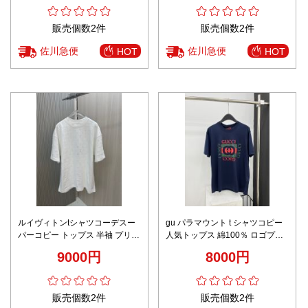
販売個数2件
販売個数2件
佐川急便
佐川急便
HOT
HOT
ルイヴィトンtシャツコーデスー
gu パラマウント t シャツコピー
パーコピー トップス 半袖 プリン
人気トップス 綿100％ ロゴプリ
ト 純綿 シンプル 男女兼用 ホワ
ント 柔らかい ゆったり 快適に着
9000円
8000円
イト
られ ブルー
販売個数2件
販売個数2件