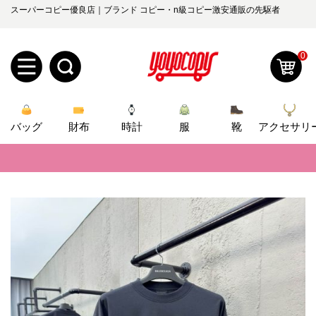
スーパーコピー優良店｜ブランド コピー・n級コピー激安通販の先駆者
0
新
バッグ
規
ロ
財布
時計
服
靴
アクセサリ
📢
当店は正真正銘のn級スーパーコピーのみ取扱い。最高品質の再現度を
ユ
グ
📢
2026春の新作続々更新中！期間中のご注文でお得な割引をご利用いただ
0
ー
イ
📢
新作入荷！ルイ・ヴィトンスーパーコピー バッグ最新モデルが登場。上
ザ
ン
📢
当店は正真正銘のn級スーパーコピーのみ取扱い。最高品質の再現度を
オ
📢
2026春の新作続々更新中！期間中のご注文でお得な割引をご利用いただ
ー
ー
お
yoyocopys@gmail.com
📢
新作入荷！ルイ・ヴィトンスーパーコピー バッグ最新モデルが登場。上
登
ダ
知