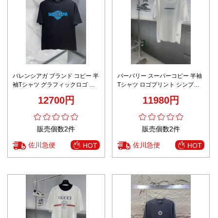
バレンシアガ ブランド コピー 半
バーバリー スーパーコピー 半袖
袖Tシャツ グラフィックロゴ ス
Tシャツ ロゴプリント シンプル
トリートデザイン 機能 レビュー
デザイン 満足度高い
12700円
11980円
高リピ率
販売個数2件
販売個数2件
佐川急便
佐川急便
HOT
HOT