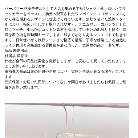
バーバリー 格安モデルとして人気を集める半袖Tシャツ。落ち着いたブラ
ックカラーをベースに、胸元へ配置されたワンポイントロゴがシンプルな
がら存在感あるデザインに仕上げられています。無駄を省いた洗練スタイ
ルにより、幅広い年代でも取り入れやすく、デニムやカーゴパンツとも自
然にマッチ。柔らかなコットン素材を採用しているため肌触りも良く、快
適な着心地を長時間キープします。程よくゆとりあるシルエットで動きや
すく、日常使いから旅行シーンまで幅広く活躍。丁寧な縫製による自然な
ライン再現と高級感ある雰囲気を兼ね備えた、実用性の高い一着です。
新品 未使用品
付属品 保存袋
弊社が全部の商品は実物を撮影しますが、ご安心して買っていただきます
ようお願い申し上げます。
※画像の商品は光の照射や角度により、実物と色味が異なる場合がござい
ます
品質保証：お届いた商品についてなにか問題がありましたらお気軽にご連
絡をお願い致します。