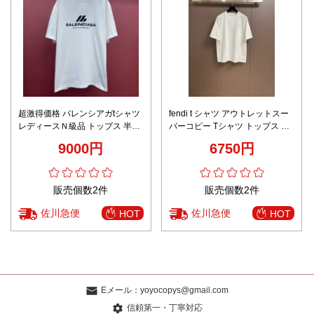
超激得価格 バレンシアガtシャツ
fendi t シャツ アウトレットスー
レディースＮ級品 トップス 半袖
パーコピー Tシャツ トップス 純
純綿 プリント ゆったり ホワイト
綿 プリント メンズ 人気品 ホワ
9000円
6750円
イト
販売個数2件
販売個数2件
佐川急便
佐川急便
HOT
HOT
Eメール：
yoyocopys@gmail.com
信頼第一・丁寧対応