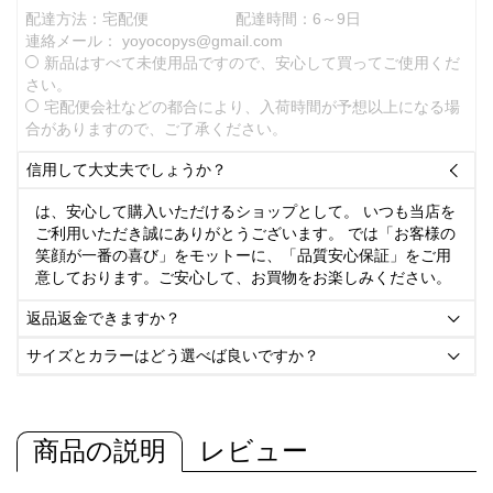
配達方法：宅配便
配達時間：6～9日
連絡メール：
yoyocopys@gmail.com
新品はすべて未使用品ですので、安心して買ってご使用くだ
さい。
宅配便会社などの都合により、入荷時間が予想以上になる場
合がありますので、ご了承ください。
信用して大丈夫でしょうか？

は、安心して購入いただけるショップとして。 いつも当店を
ご利用いただき誠にありがとうございます。 では「お客様の
笑顔が一番の喜び」をモットーに、「品質安心保証」をご用
意しております。ご安心して、お買物をお楽しみください。
返品返金できますか？

サイズとカラーはどう選べば良いですか？

商品の説明
レビュー