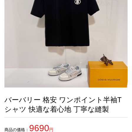
録
ー
ら
アイフォーンケ
管
せ
2026人気特集
アクセサリー
衣装セット
住まい用品
スカーフ
バッグ
ズボン
ベルト
財布
時計
小物
服
靴
ース
理
最
新
製
品
バーバリー 格安 ワンポイント半袖T
お
シャツ 快適な着心地 丁寧な縫製
す
す
め
9690
商
商品の価格：
円