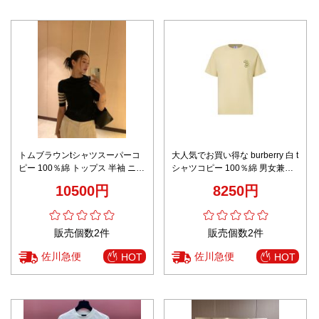
トムブラウンtシャツスーパーコ
大人気でお買い得な burberry 白 t
ピー 100％綿 トップス 半袖 ニッ
シャツコピー 100％綿 男女兼用
ト シンプル ブルー
トップス ロゴ刺繍 杏色
10500円
8250円
販売個数2件
販売個数2件
佐川急便
佐川急便
HOT
HOT