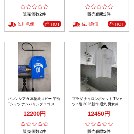
販売個数2件
販売個数2件
佐川急便
佐川急便
HOT
HOT
バレンシアガ 本物級コピー 半袖
プラダ ナイロンポケット Tシャ
Tシャツ ナンバリングロゴ スポ
ツ n級 2026新作 通気 男女兼用
ーツデザイン 夏服 高品質
高評価 安心サイト 実店舗運営 発
12200円
12450円
送保証 精密ディテール
販売個数2件
販売個数2件