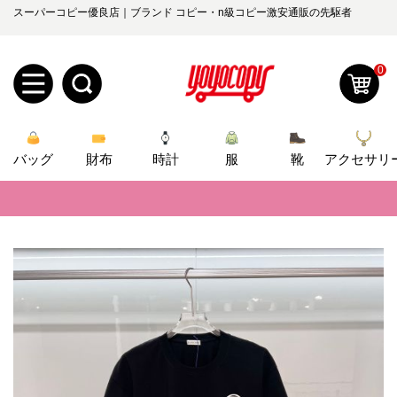
スーパーコピー優良店｜ブランド コピー・n級コピー激安通販の先駆者
0
新
バッグ
規
ロ
財布
時計
服
靴
アクセサリ
📢
当店は正真正銘のn級スーパーコピーのみ取扱い。最高品質の再現度を
ユ
グ
📢
2026春の新作続々更新中！期間中のご注文でお得な割引をご利用いただ
0
ー
イ
📢
新作入荷！ルイ・ヴィトンスーパーコピー バッグ最新モデルが登場。上
ザ
ン
📢
当店は正真正銘のn級スーパーコピーのみ取扱い。最高品質の再現度を
オ
ー
📢
2026春の新作続々更新中！期間中のご注文でお得な割引をご利用いただ
ー
お
yoyocopys@gmail.com
📢
新作入荷！ルイ・ヴィトンスーパーコピー バッグ最新モデルが登場。上
登
ダ
知