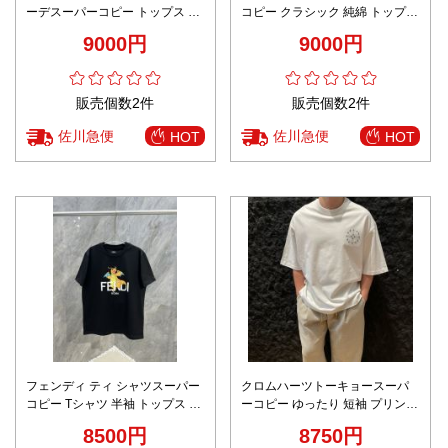
ーデスーパーコピー トップス 短
コピー クラシック 純綿 トップス
袖 純綿 ロゴプリント ゆったり
短袖 柔らかい ホワイト
9000円
9000円
ホワイト
販売個数2件
販売個数2件
佐川急便
佐川急便
HOT
HOT
フェンディ ティ シャツスーパー
クロムハーツトーキョースーパ
コピー Tシャツ 半袖 トップス ゆ
ーコピー ゆったり 短袖 プリント
ったり 夏服 純綿 刺繍 プリント
トップス 100％綿 男女兼用 ホワ
8500円
8750円
男女兼用 ブラック
イト