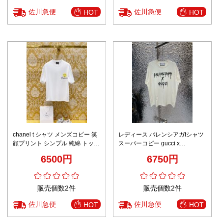
佐川急便
佐川急便
HOT
HOT
chanel t シャツ メンズコピー 笑
レディース バレンシアガtシャツ
顔プリント シンプル 純綿 トップ
スーパーコピー gucci x
ス 半袖 裏にロゴプリント 男女兼
balenciagaコラボ トップス 柔ら
6500円
6750円
用 ホワイト
かい 純綿 ホワイト
販売個数2件
販売個数2件
佐川急便
佐川急便
HOT
HOT