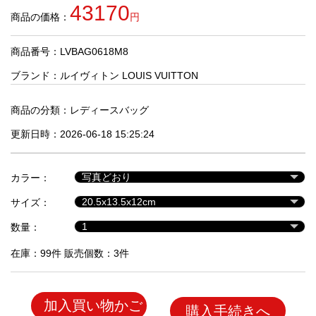
品
43170
商品の価格：
円
商品番号：LVBAG0618M8
人
気
ブランド：
ルイヴィトン LOUIS VUITTON
商
品
商品の分類：
レディースバッグ
更新日時：2026-06-18 15:25:24
セ
ー
カラー：
ル
商
サイズ：
品
数量：
在庫：99件 販売個数：3件
加入買い物かご
購入手続きへ