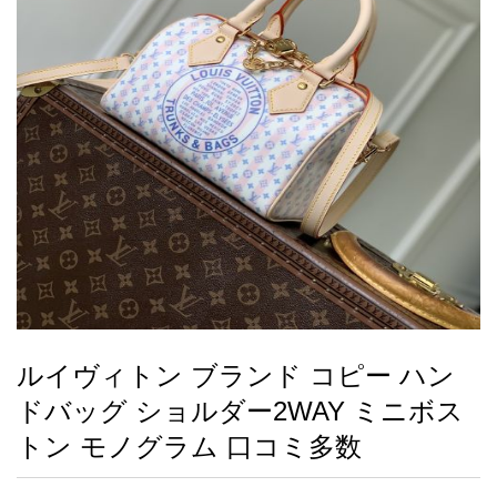
録
ー
ら
アイフォーンケ
管
せ
2026人気特集
アクセサリー
衣装セット
住まい用品
スカーフ
バッグ
ズボン
ベルト
財布
時計
小物
服
靴
ース
理
最
新
製
品
ルイヴィトン ブランド コピー ハン
お
ドバッグ ショルダー2WAY ミニボス
す
す
トン モノグラム 口コミ多数
め
商