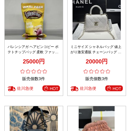
バレンシアガ ヘアピンコピー ポ
ミニサイズ シャネルバッグ 値上
テトチップバッグ 柔軟 ファッシ
がり激安通販 チェーンバッグ 斜
ョン感 0001 イエロー
め掛け ハンドバッグ レザー 優雅
25000円
20000円
本革 ホワイト
販売個数3件
販売個数3件
佐川急便
佐川急便
HOT
HOT