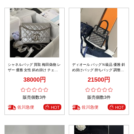
シャネルバッグ 買取 梅田偽物 レ
ディオール バッグＮ級品 優雅 斜
ザー 優雅 女性 斜め掛け チェー
め掛けバッグ 持ちバッグ 調整で
ンバッグ 優雅 AS3855 シルバー
きる 花柄 シンプル 通勤 ブラッ
38000円
21500円
ク
販売個数3件
販売個数3件
佐川急便
佐川急便
HOT
HOT