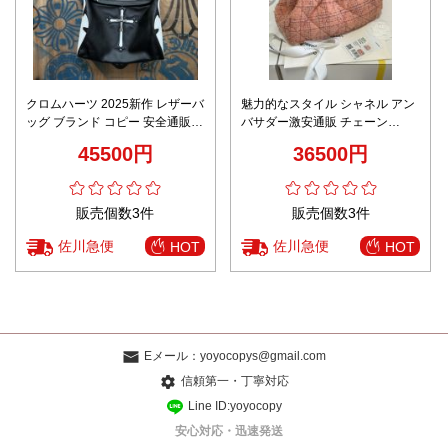
クロムハーツ 2025新作 レザーバ
魅力的なスタイル シャネル アン
ッグ ブランド コピー 安全通販
バサダー激安通販 チェーン
高級レベル仕様 専用ケース付属
AS4717 斜め掛けバッグ 優雅 ピ
45500円
36500円
ンク
販売個数3件
販売個数3件
佐川急便
佐川急便
HOT
HOT
Eメール：
yoyocopys@gmail.com
信頼第一・丁寧対応
Line ID:yoyocopy
安心対応・迅速発送