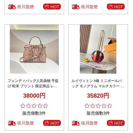
佐川急便
佐川急便
HOT
HOT
フェンディバッグ人気偽物 手提
ルイヴィトン n級 ミニボールバ
げ 蛇革 プリント 限定商品 レザ
ッグ モノグラム マルチカラー 精
ー 高級感 244BNW1680 ピンク
密ディテール
38000円
35820円
販売個数3件
販売個数3件
佐川急便
佐川急便
HOT
HOT