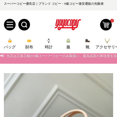
スーパーコピー優良店｜ブランド コピー・n級コピー激安通販の先駆者
0
新
バッグ
規
ロ
財布
時計
服
靴
アクセサリ
📢
当店は正真正銘のn級スーパーコピーのみ取扱い。最高品質の再現度を
ユ
グ
📢
2026春の新作続々更新中！期間中のご注文でお得な割引をご利用いただ
📢
0
新作入荷！ルイ・ヴィトンスーパーコピー バッグ最新モデルが登場。上
ー
イ
📢
当店は正真正銘のn級スーパーコピーのみ取扱い。最高品質の再現度を
ザ
ン
オ
📢
2026春の新作続々更新中！期間中のご注文でお得な割引をご利用いただ
ー
ー
お
📢
新作入荷！ルイ・ヴィトンスーパーコピー バッグ最新モデルが登場。上
yoyocopys@gmail.com
登
ダ
知