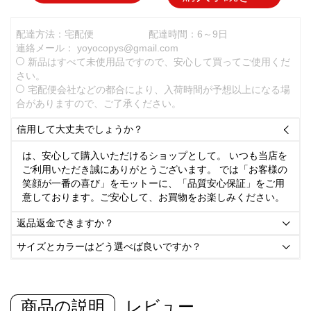
配達方法：宅配便
配達時間：6～9日
連絡メール：
yoyocopys@gmail.com
新品はすべて未使用品ですので、安心して買ってご使用くだ
さい。
宅配便会社などの都合により、入荷時間が予想以上になる場
合がありますので、ご了承ください。
信用して大丈夫でしょうか？

は、安心して購入いただけるショップとして。 いつも当店を
ご利用いただき誠にありがとうございます。 では「お客様の
笑顔が一番の喜び」をモットーに、「品質安心保証」をご用
意しております。ご安心して、お買物をお楽しみください。
返品返金できますか？

サイズとカラーはどう選べば良いですか？

商品の説明
レビュー