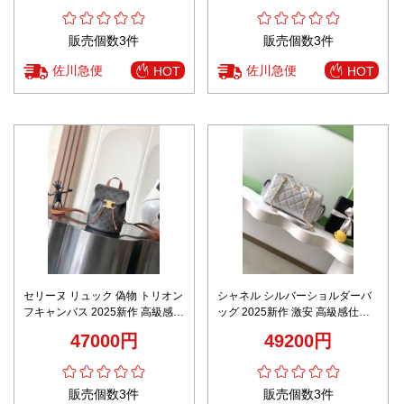
販売個数3件
販売個数3件
佐川急便
佐川急便
HOT
HOT
セリーヌ リュック 偽物 トリオン
シャネル シルバーショルダーバ
フキャンバス 2025新作 高級感
ッグ 2025新作 激安 高級感仕上
ブランド コピー 定番人気
げ 丁寧な縫製 上質レザー仕様 安
47000円
49200円
心サイト 即納対応 発送保証付き
販売個数3件
販売個数3件