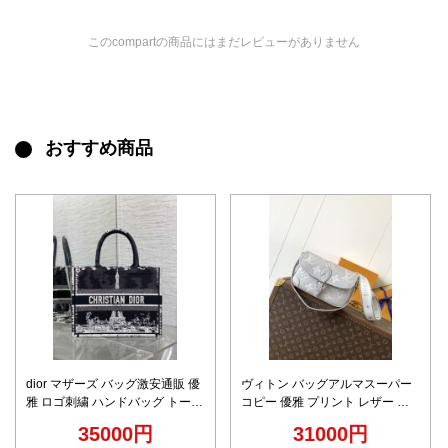
このcompartの商品にはまだレビューがありません
おすすめ商品
dior マザーズ バッグ激安通販 優
ヴィトン バッグアルマスーパー
雅 ロゴ刺繍 ハンドバッグ トート
コピー 優雅 プリント レザー 斜
大容量 ブラック
め掛け 牛革 M14214 グレー
35000円
31000円