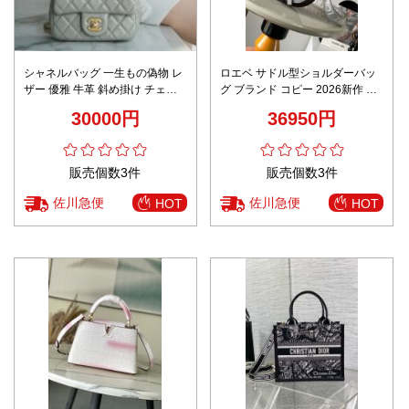
シャネルバッグ 一生もの偽物 レ
ロエベ サドル型ショルダーバッ
ザー 優雅 牛革 斜め掛け チェー
グ ブランド コピー 2026新作 高
ンバッグ 女性 17860021 グレイ
再現度 本革使用 精密ディテール
30000円
36950円
高級感仕上げ 安心サイト 実店舗
運営
販売個数3件
販売個数3件
佐川急便
佐川急便
HOT
HOT