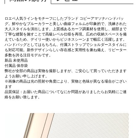
ロエベ人気ラインをモチーフにしたブランド コピーアマソナハンドバッ
グ。鮮やかなブルーカラーと美しい曲線フォルムが印象的で、洗練された
大人スタイルを演出します。上質感あるカーフ調素材を使用し、細部まで
丁寧な縫製を施すことで高級レベル仕様を再現。広めの収納スペースを備
えているため、デイリー使いからビジネスシーンまで幅広く活躍します。
ハンドバッグとしてはもちろん、付属ストラップでショルダースタイルに
も対応可能。新作デザインらしい存在感と実用性を兼ね備え、リピーター
多数を誇る注目モデルです。
新品 未使用品
付属品 保存袋
弊社が全部の商品は実物を撮影しますが、ご安心して買っていただきます
ようお願い申し上げます。
※画像の商品は光の照射や角度により、実物と色味が異なる場合がござい
ます
品質保証：お届いた商品についてなにか問題がありましたらお気軽にご連
絡をお願い致します。