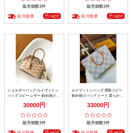
販売個数3件
販売個数3件
佐川急便
佐川急便
HOT
HOT
ショルダーバッグ ルイヴィトン
ルイヴィトンバッグ 買取コピー
バッグコピー レザー 斜め掛け シ
斜め掛けバッグ トート 柔らかい
ョットパンツ 通勤 M24153 イエ
肩掛けバッグ 格子模様 ブルー
30000円
33000円
ロー
販売個数3件
販売個数3件
佐川急便
佐川急便
HOT
HOT