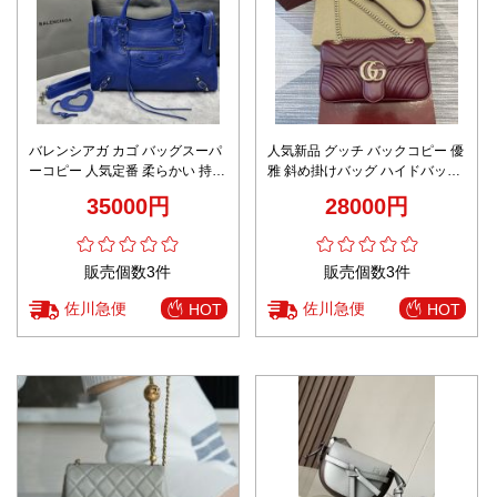
バレンシアガ カゴ バッグスーパ
人気新品 グッチ バックコピー 優
ーコピー 人気定番 柔らかい 持ち
雅 斜め掛けバッグ ハイドバッグ
バッグ レザー 大容量 牛革 ブル
レザー 牛革 シンプル 443497 レ
35000円
28000円
ー
ッド
販売個数3件
販売個数3件
佐川急便
佐川急便
HOT
HOT