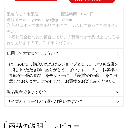
配達方法：宅配便
配達時間：6～9日
連絡メール：
yoyocopys@gmail.com
新品はすべて未使用品ですので、安心して買ってご使用くだ
さい。
宅配便会社などの都合により、入荷時間が予想以上になる場
合がありますので、ご了承ください。
信用して大丈夫でしょうか？

は、安心して購入いただけるショップとして。 いつも当店を
ご利用いただき誠にありがとうございます。 では「お客様の
笑顔が一番の喜び」をモットーに、「品質安心保証」をご用
意しております。ご安心して、お買物をお楽しみください。
返品返金できますか？

サイズとカラーはどう選べば良いですか？

商品の説明
レビュー