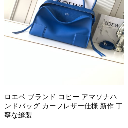
録
ー
ら
アイフォーンケ
管
せ
2026人気特集
アクセサリー
衣装セット
住まい用品
スカーフ
バッグ
ズボン
ベルト
財布
時計
小物
服
靴
ース
理
最
新
製
品
ロエベ ブランド コピー アマソナハ
お
ンドバッグ カーフレザー仕様 新作 丁
す
す
寧な縫製
め
商