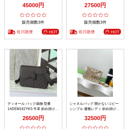
785780 レザー レッド
草編み 手作りバッグ レディース
45000円
27500円
ブラウン
販売個数3件
販売個数3件
佐川急便
佐川急便
HOT
HOT
ディオール バック偽物 型番
シャネルバッグ 開かないコピー
1ADEM162YKS 牛革 斜め掛けバ
シンプル 優雅レディ 斜め掛けバ
ッグ ビジネス 日常 通勤 品質保
ッグ 本革 AS4797 ゴールド
26500円
32500円
証 ブラック