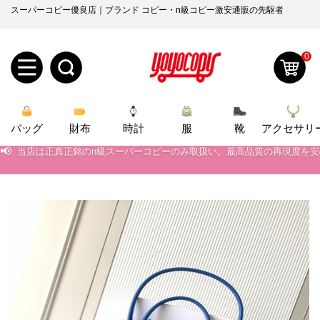
スーパーコピー優良店｜ブランド コピー・n級コピー激安通販の先駆者
0
新
バッグ
規
ロ
財布
時計
服
靴
アクセサリ
📢
当店は正真正銘のn級スーパーコピーのみ取扱い。最高品質の再現度を
ユ
グ
📢
2026春の新作続々更新中！期間中のご注文でお得な割引をご利用いただ
0
ー
イ
📢
新作入荷！ルイ・ヴィトンスーパーコピー バッグ最新モデルが登場。上
📢
当店は正真正銘のn級スーパーコピーのみ取扱い。最高品質の再現度を
ザ
ン
オ
📢
2026春の新作続々更新中！期間中のご注文でお得な割引をご利用いただ
ー
ー
お
📢
新作入荷！ルイ・ヴィトンスーパーコピー バッグ最新モデルが登場。上
yoyocopys@gmail.com
登
ダ
知