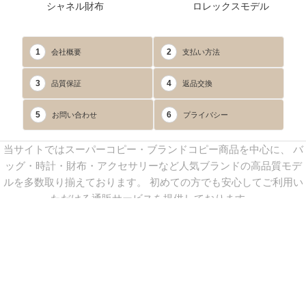
シャネル財布
ロレックスモデル
1
2
会社概要
支払い方法
3
4
品質保証
返品交換
5
6
お問い合わせ
プライバシー
当サイトではスーパーコピー・ブランドコピー商品を中心に、 バ
ッグ・時計・財布・アクセサリーなど人気ブランドの高品質モデ
ルを多数取り揃えております。 初めての方でも安心してご利用い
ただける通販サービスを提供しております。
連絡先：
yoyocopys@gmail.com
／ Line: yoyocopy ／ 店長：渡辺
実香 ／ 営業時間：08：30～23：30（24時間受付）
※当WEBサイト掲載写真の無断転載・外部利用を禁止します。
Copyright © 2013-2025
YOYOCOPY
All Rights Reserved.
sitemap