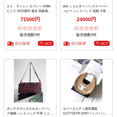
ルイ・ヴィトン カプシーヌMM
dior ショルダー バッグスーパー
ピンク 2025新作 激安 高級感仕
コピー ハンドバッグ 花柄 大容量
上げ クロコ型押し 本革使用 上質
レザー 牛革 Ｓサイズ 刺繍 ブラ
71500円
24000円
感 満足度高い 安心の日本倉庫 発
ック
送保証
販売個数3件
販売個数3件
佐川急便
佐川急便
HOT
HOT
ボッテガヴェネタセカンドバッ
セリーヌエディ激安通販
グ偽物 ハンドバッグ 牛革 ミニ
112772EYR.02NT ハンドバッグ