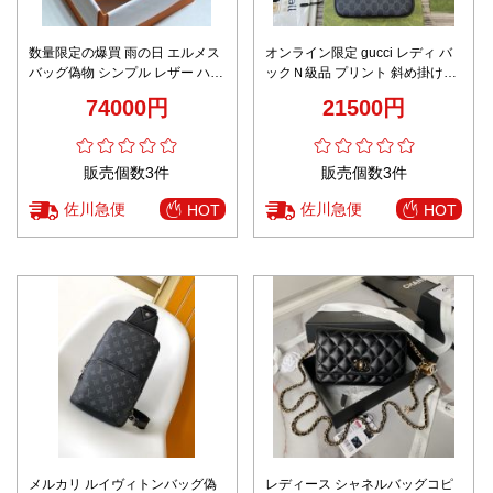
数量限定の爆買 雨の日 エルメス
オンライン限定 gucci レディ バ
バッグ偽物 シンプル レザー ハン
ックＮ級品 プリント 斜め掛けバ
ドバッグ 牛革 オレンジ色
ッグ レザー 牛革 ブラック
74000円
21500円
販売個数3件
販売個数3件
佐川急便
佐川急便
HOT
HOT
メルカリ ルイヴィトンバッグ偽
レディース シャネルバッグコピ