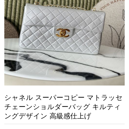
録
ー
ら
アイフォーンケ
管
せ
2026人気特集
アクセサリー
衣装セット
住まい用品
スカーフ
バッグ
ズボン
ベルト
財布
時計
小物
服
靴
ース
理
最
新
製
品
シャネル スーパーコピー マトラッセ
お
チェーンショルダーバッグ キルティ
す
す
ングデザイン 高級感仕上げ
め
商