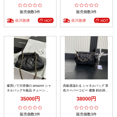
販売個数3件
販売個数3件
佐川急便
佐川急便
HOT
HOT
爆買いで大得価の amazon シャ
高級感溢れる シャネルバッグ 茶
ネルバッグＮ級品 チェーン
色スーパーコピー 優雅 斜め掛け
AS4717 斜め掛けバッグ 優雅 ブ
バッグ 牛革 チェーン AS5156 ブ
35000円
38000円
ラック
ラック
販売個数3件
販売個数3件