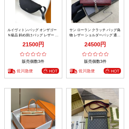
ルイヴィトンバッグ オンザゴー
サン ローラン クラッチ バッグ偽
Ｎ級品 斜め掛けバッグ レザー シ
物 レザー ショルダーバッグ 通勤
ンプル 本革 ブラック
チェーンバッグ 354119 女性 レ
21500円
24500円
ッド
販売個数3件
販売個数3件
佐川急便
佐川急便
HOT
HOT