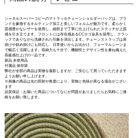
シャネルスーパーコピーのマトラッセチェーンショルダーバッグは、ブラ
ンドを象徴するキルティング加工と美しいフォルムが魅力です。柔らかく
質感豊かなレザーを使用し、細部まで丁寧に仕上げられたステッチが上質
感を引き立てます。フロントには存在感あるCCロゴ金具を採用し、クラシ
ックでありながら洗練された印象を演出します。チェーンストラップは肩
掛けや斜め掛けにも対応し、日常使いからお出かけ、フォーマルシーンま
で幅広く活躍します。収納力も十分で、機能性とデザイン性を兼ね備えた
高級感仕上げの一品です。
新品 未使用品
付属品 保存袋
弊社が全部の商品は実物を撮影しますが、ご安心して買っていただきます
ようお願い申し上げます。
※画像の商品は光の照射や角度により、実物と色味が異なる場合がござい
ます
品質保証：お届いた商品についてなにか問題がありましたらお気軽にご連
絡をお願い致します。