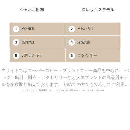
シャネル財布
ロレックスモデル
1
2
会社概要
支払い方法
3
4
品質保証
返品交換
5
6
お問い合わせ
プライバシー
当サイトではスーパーコピー・ブランドコピー商品を中心に、 バ
ッグ・時計・財布・アクセサリーなど人気ブランドの高品質モデ
ルを多数取り揃えております。 初めての方でも安心してご利用い
ただける通販サービスを提供しております。
連絡先：
yoyocopys@gmail.com
／ Line: yoyocopy ／ 店長：渡辺
実香 ／ 営業時間：08：30～23：30（24時間受付）
※当WEBサイト掲載写真の無断転載・外部利用を禁止します。
Copyright © 2013-2025
YOYOCOPY
All Rights Reserved.
sitemap