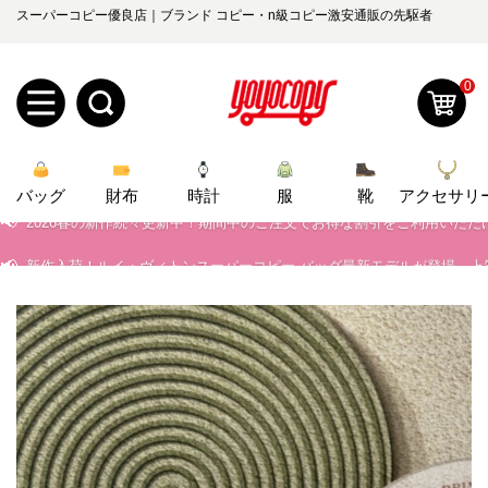
📢
当店は正真正銘のn級スーパーコピーのみ取扱い。最高品質の再現度を
スーパーコピー優良店｜ブランド コピー・n級コピー激安通販の先駆者
📢
2026春の新作続々更新中！期間中のご注文でお得な割引をご利用いただ
0
📢
新作入荷！ルイ・ヴィトンスーパーコピー バッグ最新モデルが登場。上
📢
新
当店は正真正銘のn級スーパーコピーのみ取扱い。最高品質の再現度を
📢
2026春の新作続々更新中！期間中のご注文でお得な割引をご利用いただ
バッグ
規
ロ
財布
時計
服
靴
アクセサリ
📢
新作入荷！ルイ・ヴィトンスーパーコピー バッグ最新モデルが登場。上
ユ
グ
0
ー
イ
ザ
ン
オ
ー
ー
お
yoyocopys@gmail.com
登
ダ
知