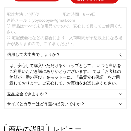
配達方法：宅配便
配達時間：6～9日
連絡メール：
yoyocopys@gmail.com
新品はすべて未使用品ですので、安心して買ってご使用くだ
さい。
宅配便会社などの都合により、入荷時間が予想以上になる場
合がありますので、ご了承ください。
信用して大丈夫でしょうか？

は、安心して購入いただけるショップとして。 いつも当店を
ご利用いただき誠にありがとうございます。 では「お客様の
笑顔が一番の喜び」をモットーに、「品質安心保証」をご用
意しております。ご安心して、お買物をお楽しみください。
返品返金できますか？

サイズとカラーはどう選べば良いですか？

商品の説明
レビュー