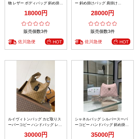
物 レザー ボディバッグ 斜め掛け
ー 斜め掛けバッグ 肩掛け
バッグ 人気新作 通勤 旅行 ブラ
Ap3938 おしゃれ レディース ブ
18000円
28000円
ック
ラック
販売個数3件
販売個数3件
佐川急便
佐川急便
HOT
HOT
ルイヴィトンバッグ カビ取りス
シャネルバッグ シルバースーパ
ーパーコピー ハンドバッグ レザ
ーコピー ハンドバッグ 斜め掛け
ー 牛革 M46817 ブラウン
レザー 牛革 優雅 AP4591Y ピン
30000円
35000円
ク