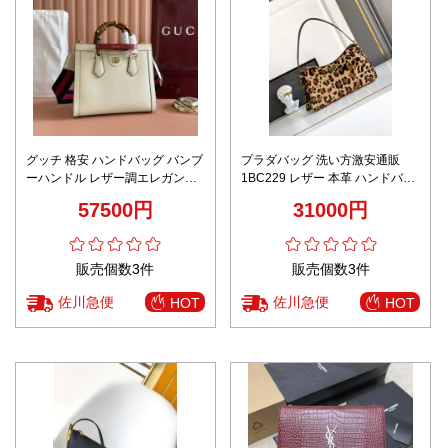
グッチ 格安 ハンドバッグ バンブ
プラダバッグ 洗い方激安通販
ーハンドル レザー調エレガント
1BC229 レザー 本革 ハンドバッ
デザイン 口コミ多数モデル
グ ビョウ柄 ミニ イエロー
57500円
31000円
販売個数3件
販売個数3件
佐川急便
佐川急便
HOT
HOT