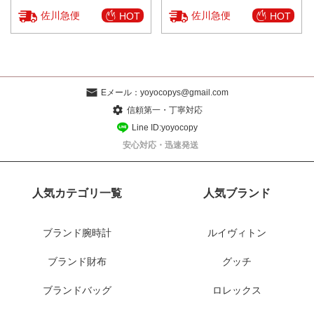
佐川急便
佐川急便
HOT
HOT
Eメール：
yoyocopys@gmail.com
信頼第一・丁寧対応
Line ID:yoyocopy
安心対応・迅速発送
人気カテゴリ一覧
人気ブランド
ブランド腕時計
ルイヴィトン
ブランド財布
グッチ
ブランドバッグ
ロレックス