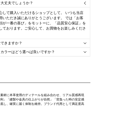
て大丈夫でしょうか？

心して購入いただけるショップとして。 いつも当店
用いただき誠にありがとうございます。 では「お客
顔が一番の喜び」をモットーに、「品質安心保証」を
しております。ご安心して、お買物をお楽しみくださ
金できますか？

とカラーはどう選べば良いですか？

ン素材に本革使用のディテールを組み合わせ、リアル質感再現
便利」「縫製や金具の仕上がりが自然」「背負った時の安定感
徹底し、確実に届く体制を維持。ブランド代用として満足度高