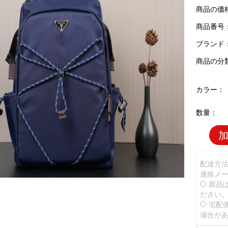
商品の価
商品番号：P
ブランド
商品の分
カラー：
数量：
配達方
連絡メ
新品
ださい
宅配
場合が