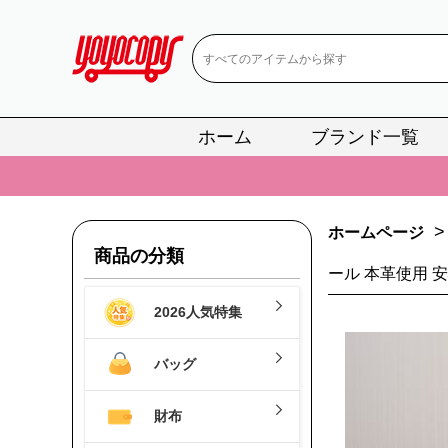
ホーム
ブランド一覧
📢
当店は正真
📢
2
>
ホームページ
📢
新作入荷！ル
商品の分類
ール 本革使用 
📢
当店は正真
2026人気特集
📢
2
📢
新作入荷！ル
バッグ
財布