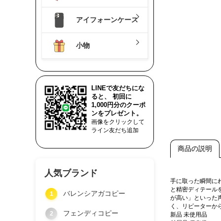
アイフォーンケース
小物
LINEで友だちにな
ると、 初回に
1,000円分のクーポ
ンをプレゼント。
画像をクリックして
ライン友だち追加
商品の説明
人気ブランド
手に取った瞬間に
と精密ディテール
バレンシアガコピー
1
が高い」といった
く、リピーターか
フェンディコピー
2
新品 未使用品