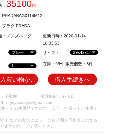
35100
格：
円
RADABAG0114M12
：
プラダ PRADA
類：
メンズバッグ
更新日時：2026-01-14
18:33:53
サイズ：
在庫：99件 販売個数：3件
加入買い物かご
購入手続きへ
法：宅配便
配達時間：6～9日
ール：
yoyocopys@gmail.com
はすべて未使用品ですので、安心して買ってご使用く
。
便会社などの都合により、入荷時間が予想以上になる
ありますので、ご了承ください。