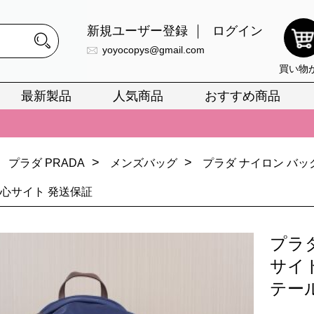
新規ユーザー登録
ログイン
yoyocopys@gmail.com
買い物
最新製品
人気商品
おすすめ商品
正銘のn級スーパーコピーのみ取扱い。最高品質の再現度を安心してお選
026春の新作続々更新中！期間中のご注文でお得な割引をご利用いただ
>
>
プラダ PRADA
メンズバッグ
プラダ ナイロン バッ
イ・ヴィトンスーパーコピー バッグ最新モデルが登場。上質な仕上が
安心サイト 発送保証
正銘のn級スーパーコピーのみ取扱い。最高品質の再現度を安心してお選
026春の新作続々更新中！期間中のご注文でお得な割引をご利用いただ
プラ
イ・ヴィトンスーパーコピー バッグ最新モデルが登場。上質な仕上が
サイト
テー