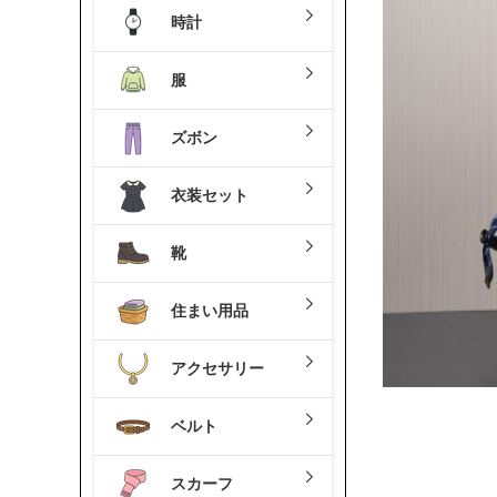
時計
服
ズボン
衣装セット
靴
住まい用品
アクセサリー
ベルト
スカーフ