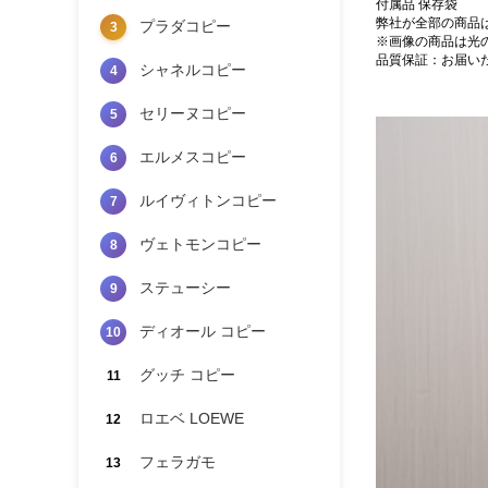
付属品 保存袋
弊社が全部の商品
プラダコピー
3
※画像の商品は光
品質保証：お届い
シャネルコピー
4
セリーヌコピー
5
エルメスコピー
6
ルイヴィトンコピー
7
ヴェトモンコピー
8
ステューシー
9
ディオール コピー
10
グッチ コピー
11
ロエベ LOEWE
12
フェラガモ
13