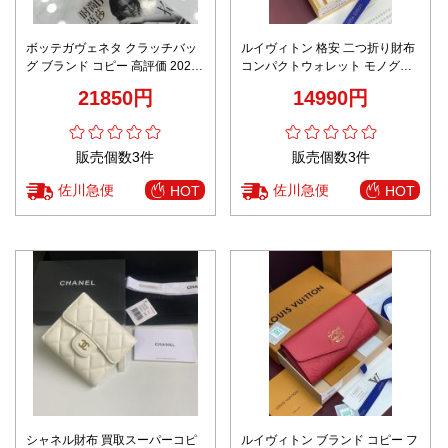
ボッテガヴェネタ クラッチバッ
ルイヴィトン 格安 二つ折り財布
グ ブランド コピー 高評価 2025
コンパクトウォレット モノグラ
新作 職人技術再現 本革使用 高級
ムストライプ 高評価
21850円
14990円
感仕上げ 安心サイト
販売個数3件
販売個数3件
佐川急便
佐川急便
HOT
HOT
シャネル財布 買取スーパーコピ
ルイヴィトン ブランド コピー フ