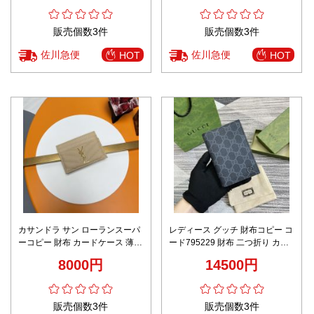
販売個数3件
販売個数3件
佐川急便
佐川急便
HOT
HOT
カサンドラ サン ローランスーパ
レディース グッチ 財布コピー コ
ーコピー 財布 カードケース 薄型
ード795229 財布 二つ折り カー
コンパクト 薄い 革 カード入れ
ド入れ クレジットカードケース
8000円
14500円
423291 ブラウン
花柄 ブルー
販売個数3件
販売個数3件