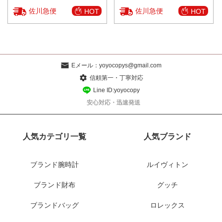
佐川急便
佐川急便
HOT
HOT
Eメール：
yoyocopys@gmail.com
信頼第一・丁寧対応
Line ID:yoyocopy
安心対応・迅速発送
人気カテゴリ一覧
人気ブランド
ブランド腕時計
ルイヴィトン
ブランド財布
グッチ
ブランドバッグ
ロレックス