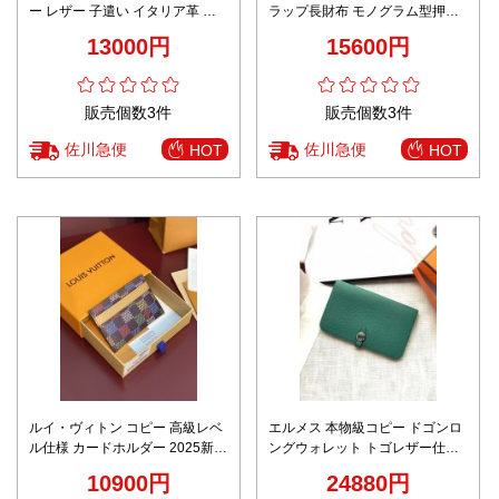
ー レザー 子遣い イタリア革 シ
ラップ長財布 モノグラム型押し
ャネル風 日常品 A82288 ホワイ
エレガント設計 丁寧な縫製
13000円
15600円
ト
販売個数3件
販売個数3件
佐川急便
佐川急便
HOT
HOT
ルイ・ヴィトン コピー 高級レベ
エルメス 本物級コピー ドゴンロ
ル仕様 カードホルダー 2025新作
ングウォレット トゴレザー仕様
圧倒的な再現度 正確な刻印 数量
高級感仕上げ
10900円
24880円
限定入荷