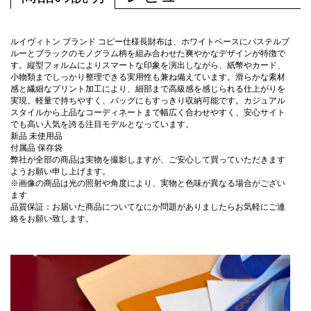
ルイヴィトン ブランド コピー仕様長財布は、ホワイトベースにパステルブ
ルーとブラックのモノグラム柄を組み合わせた爽やかなデザインが特徴で
す。縦型フォルムによりスマートな印象を演出しながら、紙幣やカード、
小物類までしっかり整理できる実用性も兼ね備えています。滑らかな素材
感と繊細なプリント加工により、細部まで高級感を感じられる仕上がりを
実現。軽量で持ちやすく、バッグにもすっきり収納可能です。カジュアル
スタイルから上品なコーディネートまで幅広く合わせやすく、安心サイト
でも高い人気を誇る注目モデルとなっています。
新品 未使用品
付属品 保存袋
弊社が全部の商品は実物を撮影しますが、ご安心して買っていただきます
ようお願い申し上げます。
※画像の商品は光の照射や角度により、実物と色味が異なる場合がござい
ます
品質保証：お届いた商品についてなにか問題がありましたらお気軽にご連
絡をお願い致します。