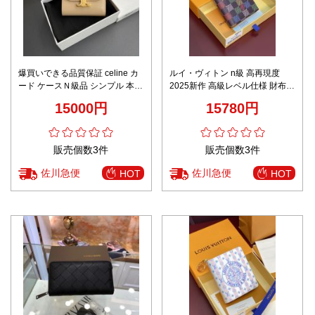
爆買いできる品質保証 celine カ
ルイ・ヴィトン n級 高再現度
ード ケースＮ級品 シンプル 本革
2025新作 高級レベル仕様 財布
優雅 レザー ショット ベージュ色
正確な刻印 数量限定入荷 本格派
15000円
15780円
モデル
販売個数3件
販売個数3件
佐川急便
佐川急便
HOT
HOT