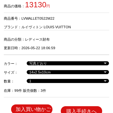
品
13130
商品の価格：
円
商品番号：LVWALLET0522M22
人
気
ブランド：
ルイヴィトン LOUIS VUITTON
商
品
商品の分類：
レディース財布
更新日時：2026-05-22 18:06:59
セ
ー
カラー：
ル
商
サイズ：
品
数量：
在庫：99件 販売個数：3件
加入買い物かご
購入手続きへ