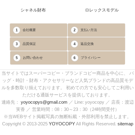
シャネル財布
ロレックスモデル
1
2
会社概要
支払い方法
3
4
品質保証
返品交換
5
6
お問い合わせ
プライバシー
当サイトではスーパーコピー・ブランドコピー商品を中心に、 バ
ッグ・時計・財布・アクセサリーなど人気ブランドの高品質モデ
ルを多数取り揃えております。 初めての方でも安心してご利用い
ただける通販サービスを提供しております。
連絡先：
yoyocopys@gmail.com
／ Line: yoyocopy ／ 店長：渡辺
実香 ／ 営業時間：08：30～23：30（24時間受付）
※当WEBサイト掲載写真の無断転載・外部利用を禁止します。
Copyright © 2013-2025
YOYOCOPY
All Rights Reserved.
sitemap