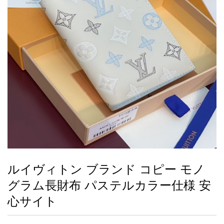
録
ー
ら
アイフォーンケ
管
せ
2026人気特集
アクセサリー
衣装セット
住まい用品
スカーフ
バッグ
ズボン
ベルト
財布
時計
小物
服
靴
ース
理
最
新
製
品
ルイヴィトン ブランド コピー モノ
お
グラム長財布 パステルカラー仕様 安
す
す
心サイト
め
商