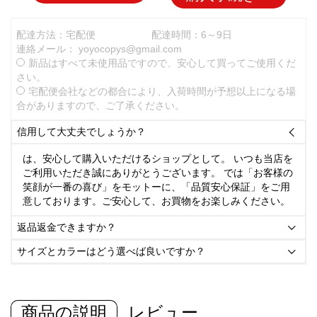
配達方法：宅配便
配達時間：6～9日
連絡メール：
yoyocopys@gmail.com
新品はすべて未使用品ですので、安心して買ってご使用くだ
さい。
宅配便会社などの都合により、入荷時間が予想以上になる場
合がありますので、ご了承ください。
信用して大丈夫でしょうか？

は、安心して購入いただけるショップとして。 いつも当店を
ご利用いただき誠にありがとうございます。 では「お客様の
笑顔が一番の喜び」をモットーに、「品質安心保証」をご用
意しております。ご安心して、お買物をお楽しみください。
返品返金できますか？

サイズとカラーはどう選べば良いですか？

商品の説明
レビュー