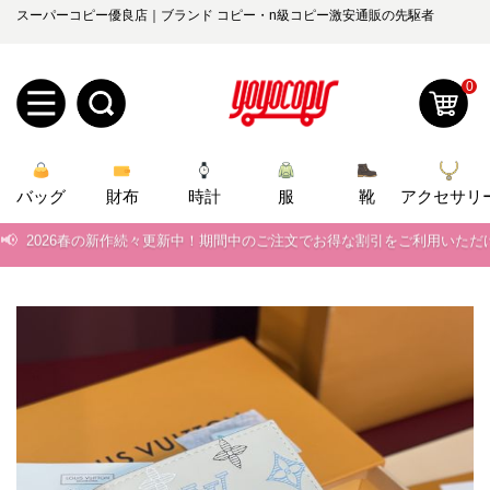
スーパーコピー優良店｜ブランド コピー・n級コピー激安通販の先駆者
0
新
📢
当店は正真正銘のn級スーパーコピーのみ取扱い。最高品質の再現度を
バッグ
規
ロ
財布
時計
服
靴
アクセサリ
📢
2026春の新作続々更新中！期間中のご注文でお得な割引をご利用いただ
ユ
グ
📢
新作入荷！ルイ・ヴィトンスーパーコピー バッグ最新モデルが登場。上
0
📢
当店は正真正銘のn級スーパーコピーのみ取扱い。最高品質の再現度を
ー
イ
📢
2026春の新作続々更新中！期間中のご注文でお得な割引をご利用いただ
ザ
ン
オ
📢
新作入荷！ルイ・ヴィトンスーパーコピー バッグ最新モデルが登場。上
ー
ー
お
yoyocopys@gmail.com
登
ダ
知