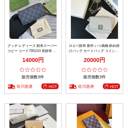
グッチ レディース 財布スーパー
ロエベ財布 新作 いつ偽物 斜め掛
コピー コード795233 長財布 カ
けバッグ カートバッグ コインや
ード入れ 青い花柄 大容量 本革
小物をしっかり収納 ホワイト
14000円
20000円
レッド
販売個数3件
販売個数3件
佐川急便
佐川急便
HOT
HOT