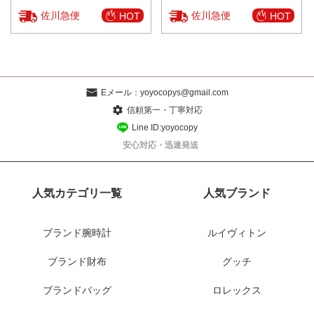
佐川急便
佐川急便
HOT
HOT
Eメール：
yoyocopys@gmail.com
信頼第一・丁寧対応
Line ID:yoyocopy
安心対応・迅速発送
人気カテゴリ一覧
人気ブランド
ブランド腕時計
ルイヴィトン
ブランド財布
グッチ
ブランドバッグ
ロレックス