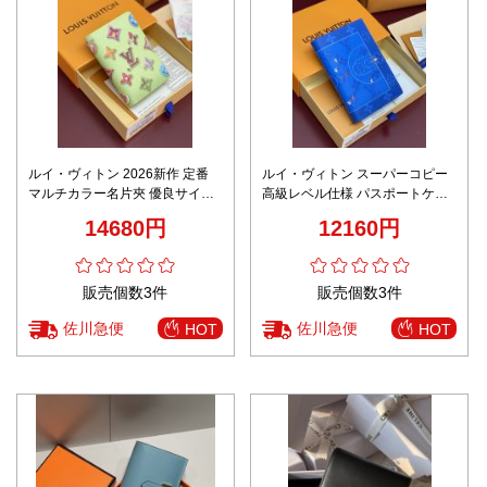
ルイ・ヴィトン 2026新作 定番
ルイ・ヴィトン スーパーコピー
マルチカラー名片夾 優良サイト
高級レベル仕様 パスポートケー
高評価 正確な刻印 精密ディテー
ス 2025新作 圧倒的な再現度 精
14680円
12160円
ル 高品質本革使用 安心サイト
密ディテール 数量限定入荷
販売個数3件
販売個数3件
佐川急便
佐川急便
HOT
HOT