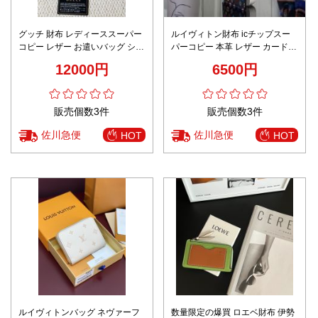
グッチ 財布 レディーススーパー
ルイヴィトン財布 icチップスー
コピー レザー お遣いバッグ シン
パーコピー 本革 レザー カードケ
プル 型番671722 花柄 ブルー
ース m13403 ブラック
12000円
6500円
販売個数3件
販売個数3件
佐川急便
佐川急便
HOT
HOT
ルイヴィトンバッグ ネヴァーフ
数量限定の爆買 ロエベ財布 伊勢