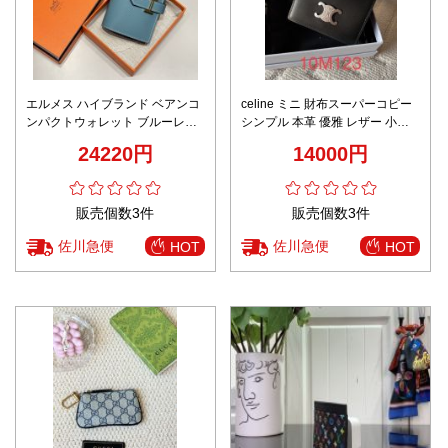
エルメス ハイブランド ベアンコ
celine ミニ 財布スーパーコピー
ンパクトウォレット ブルーレザ
シンプル 本革 優雅 レザー 小遣
ー ゴールドH金具 高品質
い 10M123 ブラック
24220円
14000円
販売個数3件
販売個数3件
佐川急便
佐川急便
HOT
HOT