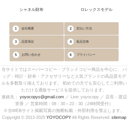
シャネル財布
ロレックスモデル
1
2
会社概要
支払い方法
3
4
品質保証
返品交換
5
6
お問い合わせ
プライバシー
当サイトではスーパーコピー・ブランドコピー商品を中心に、 バ
ッグ・時計・財布・アクセサリーなど人気ブランドの高品質モデ
ルを多数取り揃えております。 初めての方でも安心してご利用い
ただける通販サービスを提供しております。
連絡先：
yoyocopys@gmail.com
／ Line: yoyocopy ／ 店長：渡辺
実香 ／ 営業時間：08：30～23：30（24時間受付）
※当WEBサイト掲載写真の無断転載・外部利用を禁止します。
Copyright © 2013-2025
YOYOCOPY
All Rights Reserved.
sitemap