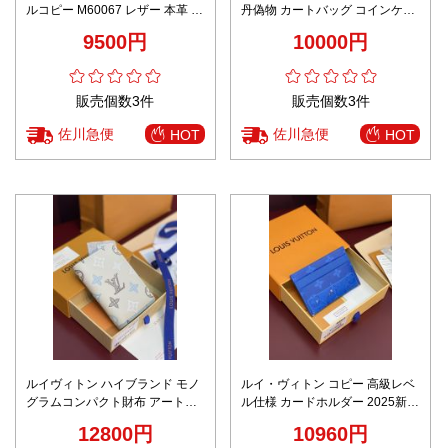
ルコピー M60067 レザー 本革 フ
丹偽物 カートバッグ コインケー
ァッション感 ホワイト
ス 便利 レザー 牛革 グリーン
9500円
10000円
販売個数3件
販売個数3件
佐川急便
佐川急便
HOT
HOT
ルイヴィトン ハイブランド モノ
ルイ・ヴィトン コピー 高級レベ
グラムコンパクト財布 アートデ
ル仕様 カードホルダー 2025新作
ザイン 高品質
圧倒的な再現度 精密ディテール
12800円
10960円
数量限定入荷