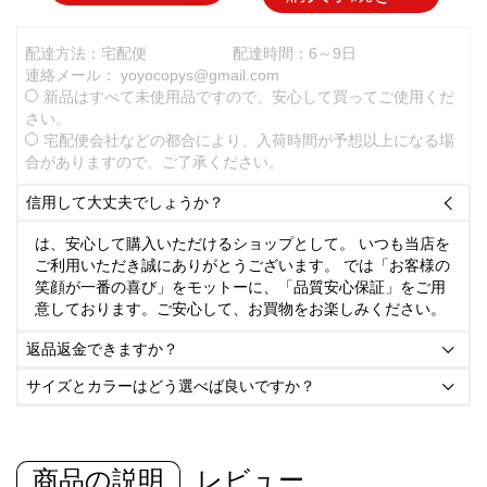
配達方法：宅配便
配達時間：6～9日
連絡メール：
yoyocopys@gmail.com
新品はすべて未使用品ですので、安心して買ってご使用くだ
さい。
宅配便会社などの都合により、入荷時間が予想以上になる場
合がありますので、ご了承ください。
信用して大丈夫でしょうか？

は、安心して購入いただけるショップとして。 いつも当店を
ご利用いただき誠にありがとうございます。 では「お客様の
笑顔が一番の喜び」をモットーに、「品質安心保証」をご用
意しております。ご安心して、お買物をお楽しみください。
返品返金できますか？

サイズとカラーはどう選べば良いですか？

商品の説明
レビュー