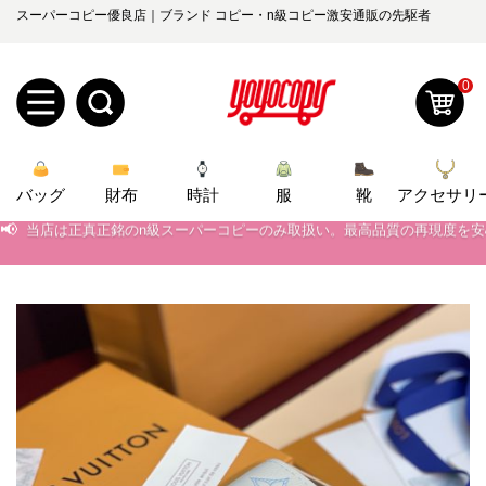
スーパーコピー優良店｜ブランド コピー・n級コピー激安通販の先駆者
0
新
バッグ
規
ロ
財布
時計
服
靴
アクセサリ
📢
当店は正真正銘のn級スーパーコピーのみ取扱い。最高品質の再現度を
📢
2026春の新作続々更新中！期間中のご注文でお得な割引をご利用いただ
ユ
グ
📢
新作入荷！ルイ・ヴィトンスーパーコピー バッグ最新モデルが登場。上
0
ー
イ
📢
当店は正真正銘のn級スーパーコピーのみ取扱い。最高品質の再現度を
ザ
ン
オ
📢
2026春の新作続々更新中！期間中のご注文でお得な割引をご利用いただ
ー
ー
お
📢
新作入荷！ルイ・ヴィトンスーパーコピー バッグ最新モデルが登場。上
yoyocopys@gmail.com
登
ダ
知