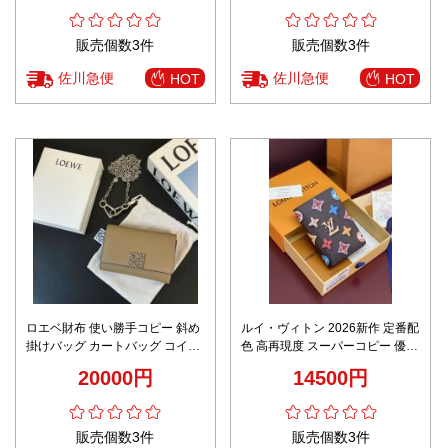
販売個数3件
販売個数3件
佐川急便
佐川急便
HOT
HOT
ロエベ財布 使い勝手コピー 斜め
ルイ・ヴィトン 2026新作 定番配
掛けバッグ カートバッグ コイン
色 高再現度 スーパーコピー 優良
や小物をしっかり収納 イエロー
サイト マルチカラー パスポート
20000円
14500円
ケース 正確な刻印 精密ディテー
ル 高品質本革使用
販売個数3件
販売個数3件