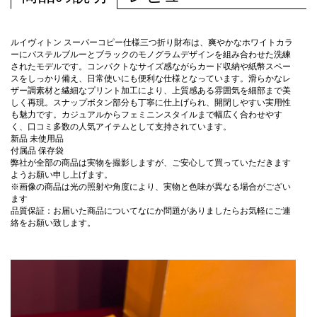
ルイヴィトン スーパーコピー仕様三つ折り財布は、爽やかなホワイトカラ
ーにパステルブルーとブラックのモノグラムデザインを組み合わせた洗練
されたモデルです。コンパクトなサイズ感ながらカード収納や紙幣スペー
スをしっかり備え、日常使いにも便利な仕様となっています。滑らかなレ
ザー調素材と繊細なプリント加工により、上質感ある雰囲気を細部まで美
しく再現。スナップボタン部分も丁寧に仕上げられ、開閉しやすい実用性
も魅力です。カジュアルからフェミニンスタイルまで幅広く合わせやす
く、口コミ多数の人気アイテムとして支持されています。
新品 未使用品
付属品 保存袋
弊社が全部の商品は実物を撮影しますが、ご安心して買っていただきます
ようお願い申し上げます。
※画像の商品は光の照射や角度により、実物と色味が異なる場合がござい
ます
品質保証：お届いた商品についてなにか問題がありましたらお気軽にご連
絡をお願い致します。