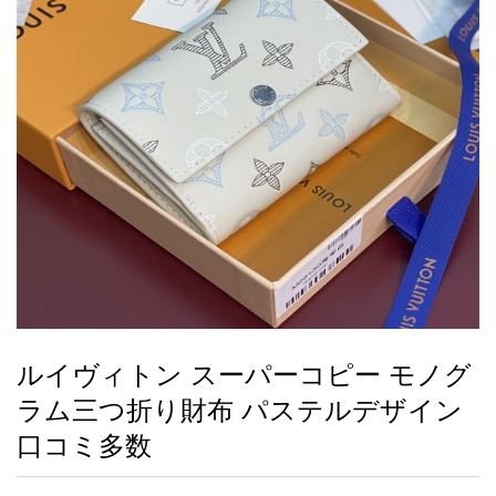
録
ー
ら
アイフォーンケ
管
せ
2026人気特集
アクセサリー
衣装セット
住まい用品
スカーフ
バッグ
ズボン
ベルト
財布
時計
小物
服
靴
ース
理
最
新
製
品
ルイヴィトン スーパーコピー モノグ
お
ラム三つ折り財布 パステルデザイン
す
す
口コミ多数
め
商