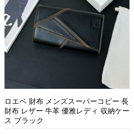
録
ー
ら
アイフォーンケ
管
せ
2026人気特集
アクセサリー
衣装セット
住まい用品
スカーフ
バッグ
ズボン
ベルト
財布
時計
小物
服
靴
ース
理
最
新
製
品
ロエベ 財布 メンズスーパーコピー 長
お
財布 レザー 牛革 優雅レディ 収納ケー
す
す
ス ブラック
め
商