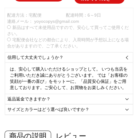
配達方法：宅配便
配達時間：6～9日
連絡メール：
yoyocopys@gmail.com
新品はすべて未使用品ですので、安心して買ってご使用くだ
さい。
宅配便会社などの都合により、入荷時間が予想以上になる場
合がありますので、ご了承ください。
信用して大丈夫でしょうか？

は、安心して購入いただけるショップとして。 いつも当店を
ご利用いただき誠にありがとうございます。 では「お客様の
笑顔が一番の喜び」をモットーに、「品質安心保証」をご用
意しております。ご安心して、お買物をお楽しみください。
返品返金できますか？

サイズとカラーはどう選べば良いですか？

商品の説明
レビュー