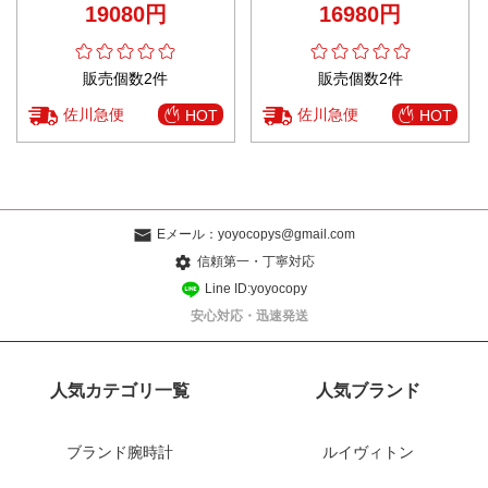
19080円
16980円
心サイト 秘密厳守配送
販売個数2件
販売個数2件
佐川急便
佐川急便
HOT
HOT
Eメール：
yoyocopys@gmail.com
信頼第一・丁寧対応
Line ID:yoyocopy
安心対応・迅速発送
人気カテゴリ一覧
人気ブランド
ブランド腕時計
ルイヴィトン