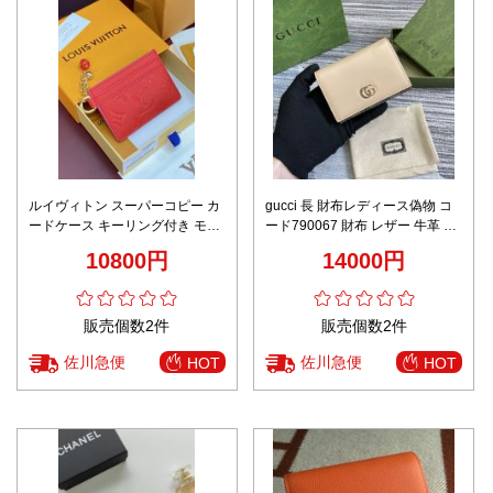
ルイヴィトン スーパーコピー カ
gucci 長 財布レディース偽物 コ
ードケース キーリング付き モノ
ード790067 財布 レザー 牛革 G
グラムエンボス 高級レベル仕様
Marmontシリーズのクレジット
10800円
14000円
カートバッグ ブラウン
販売個数2件
販売個数2件
佐川急便
佐川急便
HOT
HOT