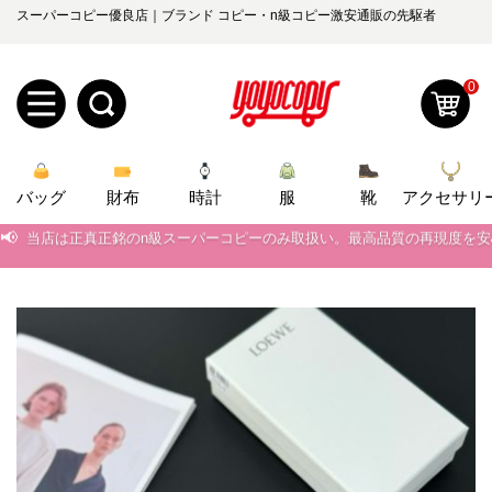
スーパーコピー優良店｜ブランド コピー・n級コピー激安通販の先駆者
0
新
バッグ
規
ロ
財布
時計
服
靴
アクセサリ
📢
当店は正真正銘のn級スーパーコピーのみ取扱い。最高品質の再現度を
ユ
グ
📢
2026春の新作続々更新中！期間中のご注文でお得な割引をご利用いただ
0
ー
イ
📢
新作入荷！ルイ・ヴィトンスーパーコピー バッグ最新モデルが登場。上
📢
ザ
ン
当店は正真正銘のn級スーパーコピーのみ取扱い。最高品質の再現度を
オ
📢
2026春の新作続々更新中！期間中のご注文でお得な割引をご利用いただ
ー
ー
お
yoyocopys@gmail.com
📢
新作入荷！ルイ・ヴィトンスーパーコピー バッグ最新モデルが登場。上
登
ダ
知