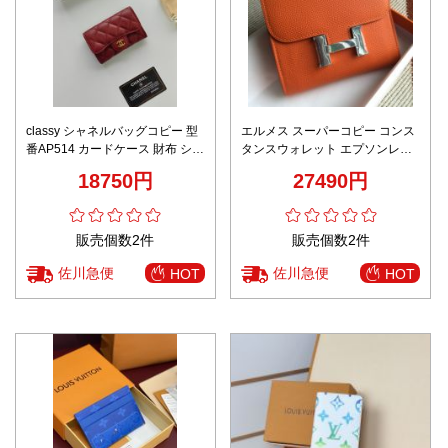
classy シャネルバッグコピー 型
エルメス スーパーコピー コンス
番AP514 カードケース 財布 シン
タンスウォレット エプソンレザ
プル ウール製 人気 深いレッド
ー仕様 定番
18750円
27490円
販売個数2件
販売個数2件
佐川急便
佐川急便
HOT
HOT