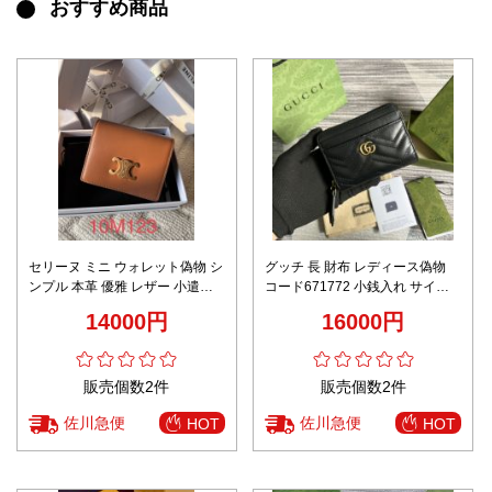
おすすめ商品
セリーヌ ミニ ウォレット偽物 シ
グッチ 長 財布 レディース偽物
ンプル 本革 優雅 レザー 小遣い
コード671772 小銭入れ サイフ
10M123 ブラウン
コンパクト ミニバッグ 財布 ブラ
14000円
16000円
ック
販売個数2件
販売個数2件
佐川急便
佐川急便
HOT
HOT