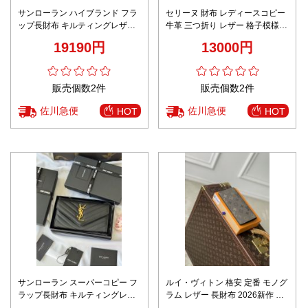
サンローラン ハイブランド フラ
セリーヌ 財布 レディースコピー
ップ長財布 キルティングレザー
牛革 三つ折り レザー 格子模様
ゴールドロゴ 高再現度
ショット ブラウン
19190円
13000円
販売個数2件
販売個数2件
佐川急便
佐川急便
HOT
HOT
サンローラン スーパーコピー フ
ルイ・ヴィトン 格安 定番 モノグ
ラップ長財布 キルティングレザ
ラム レザー 長財布 2026新作 高
ー ゴールドロゴ 安心サイト
再現度 高品質 精密ディテール 安