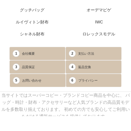
グッチバッグ
オーデマピゲ
ルイヴィトン財布
IWC
シャネル財布
ロレックスモデル
1
2
会社概要
支払い方法
3
4
品質保証
返品交換
5
6
お問い合わせ
プライバシー
当サイトではスーパーコピー・ブランドコピー商品を中心に、 バ
ッグ・時計・財布・アクセサリーなど人気ブランドの高品質モデ
ルを多数取り揃えております。 初めての方でも安心してご利用い
ただける通販サービスを提供しております。
連絡先：
yoyocopys@gmail.com
／ Line: yoyocopy ／ 店長：渡辺
実香 ／ 営業時間：08：30～23：30（24時間受付）