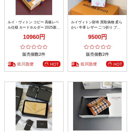
ルイ・ヴィトン コピー 高級レベ
ルイヴィトン財布 買取偽物 柔ら
ル仕様 カードホルダー 2025新作
かい 牛革 レザー 二つ折り プリ
圧倒的な再現度 精密ディテール
ント M13910 ホワイト
10960円
9500円
数量限定入荷
販売個数2件
販売個数2件
佐川急便
佐川急便
HOT
HOT