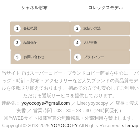
シャネル財布
ロレックスモデル
1
2
会社概要
支払い方法
3
4
品質保証
返品交換
5
6
お問い合わせ
プライバシー
当サイトではスーパーコピー・ブランドコピー商品を中心に、 バ
ッグ・時計・財布・アクセサリーなど人気ブランドの高品質モデ
ルを多数取り揃えております。 初めての方でも安心してご利用い
ただける通販サービスを提供しております。
連絡先：
yoyocopys@gmail.com
／ Line: yoyocopy ／ 店長：渡辺
実香 ／ 営業時間：08：30～23：30（24時間受付）
※当WEBサイト掲載写真の無断転載・外部利用を禁止します。
Copyright © 2013-2025
YOYOCOPY
All Rights Reserved.
sitemap