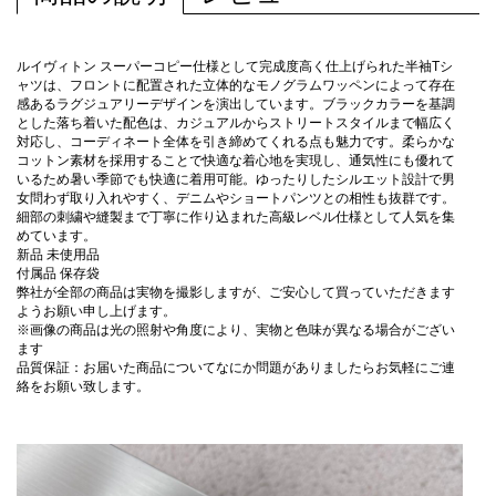
ルイヴィトン スーパーコピー仕様として完成度高く仕上げられた半袖Tシ
ャツは、フロントに配置された立体的なモノグラムワッペンによって存在
感あるラグジュアリーデザインを演出しています。ブラックカラーを基調
とした落ち着いた配色は、カジュアルからストリートスタイルまで幅広く
対応し、コーディネート全体を引き締めてくれる点も魅力です。柔らかな
コットン素材を採用することで快適な着心地を実現し、通気性にも優れて
いるため暑い季節でも快適に着用可能。ゆったりしたシルエット設計で男
女問わず取り入れやすく、デニムやショートパンツとの相性も抜群です。
細部の刺繍や縫製まで丁寧に作り込まれた高級レベル仕様として人気を集
めています。
新品 未使用品
付属品 保存袋
弊社が全部の商品は実物を撮影しますが、ご安心して買っていただきます
ようお願い申し上げます。
※画像の商品は光の照射や角度により、実物と色味が異なる場合がござい
ます
品質保証：お届いた商品についてなにか問題がありましたらお気軽にご連
絡をお願い致します。