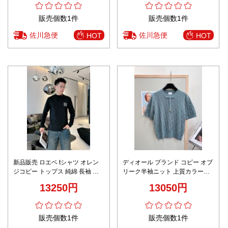
販売個数1件
販売個数1件
佐川急便
佐川急便
HOT
HOT
新品販売 ロエベ tシャツ オレン
ディオール ブランド コピー オブ
ジコピー トップス 純綿 長袖 ロ
リーク半袖ニット 上質カラー仕
ゴプリント ハンサム ブラック
様 発送保証
13250円
13050円
販売個数1件
販売個数1件