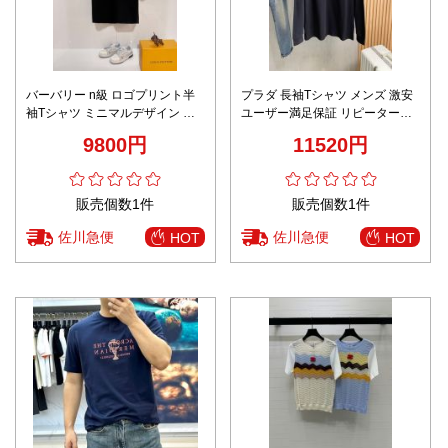
バーバリー n級 ロゴプリント半
プラダ 長袖Tシャツ メンズ 激安
袖Tシャツ ミニマルデザイン 定
ユーザー満足保証 リピーター多
番
数 ブラックロゴ刺繍モデル 上質
9800円
11520円
コットン素材で快適な着心地
販売個数1件
販売個数1件
佐川急便
佐川急便
HOT
HOT