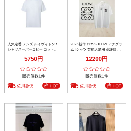
人気定番 メンズ ルイヴィトン t
2026新作 ロエベ ILOVEアナグラ
シャツスーパーコピー コットン
ムTシャツ 芸能人愛用 高評価 通
シンプル 短袖 純綿 トップス 柔
気 男女兼用 夏服 快適な着心地
5750円
12200円
軟 ホワイト
シンプルデザイン 精密刺繍 人気
モデル
販売個数1件
販売個数1件
佐川急便
佐川急便
HOT
HOT