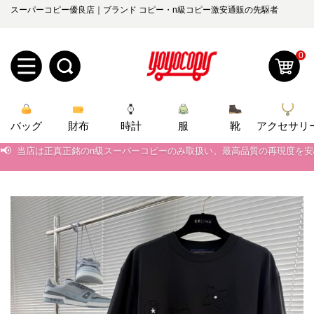
スーパーコピー優良店｜ブランド コピー・n級コピー激安通販の先駆者
0
新
バッグ
規
ロ
財布
時計
服
靴
アクセサリ
📢
当店は正真正銘のn級スーパーコピーのみ取扱い。最高品質の再現度を
ユ
グ
📢
2026春の新作続々更新中！期間中のご注文でお得な割引をご利用いただ
0
ー
イ
📢
新作入荷！ルイ・ヴィトンスーパーコピー バッグ最新モデルが登場。上
📢
当店は正真正銘のn級スーパーコピーのみ取扱い。最高品質の再現度を
ザ
ン
オ
📢
2026春の新作続々更新中！期間中のご注文でお得な割引をご利用いただ
ー
ー
お
yoyocopys@gmail.com
📢
新作入荷！ルイ・ヴィトンスーパーコピー バッグ最新モデルが登場。上
登
ダ
知