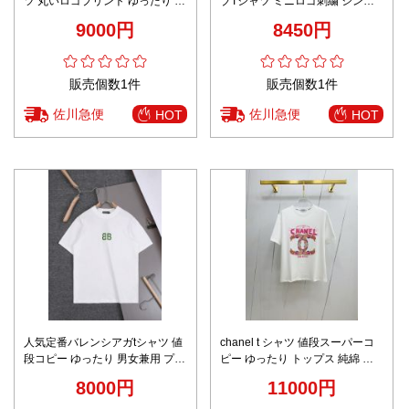
ツ 丸いロゴプリント ゆったり カ
ブTシャツ ミニロゴ刺繍 シンプ
ジュアル トップス ファッション
ルデザイン 安心サイト
9000円
8450円
感 ホワイト
販売個数1件
販売個数1件
佐川急便
佐川急便
HOT
HOT
人気定番バレンシアガtシャツ 値
chanel t シャツ 値段スーパーコ
段コピー ゆったり 男女兼用 プリ
ピー ゆったり トップス 純綿 ロ
ント 100％綿 半袖トップス 柔ら
ゴプリント 男女兼用 ホワイト
8000円
11000円
かい ホワイト