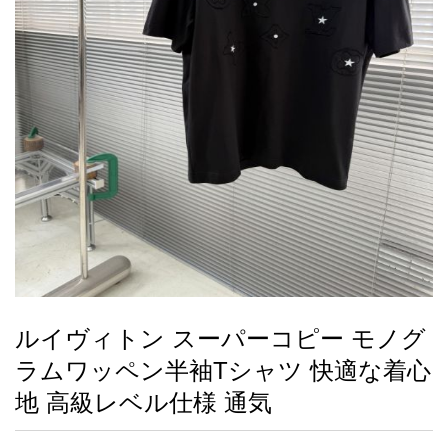
録
ー
ら
アイフォーンケ
管
せ
2026人気特集
アクセサリー
衣装セット
住まい用品
スカーフ
バッグ
ズボン
ベルト
財布
時計
小物
服
靴
ース
理
最
新
製
品
ルイヴィトン スーパーコピー モノグ
お
ラムワッペン半袖Tシャツ 快適な着心
す
す
地 高級レベル仕様 通気
め
商