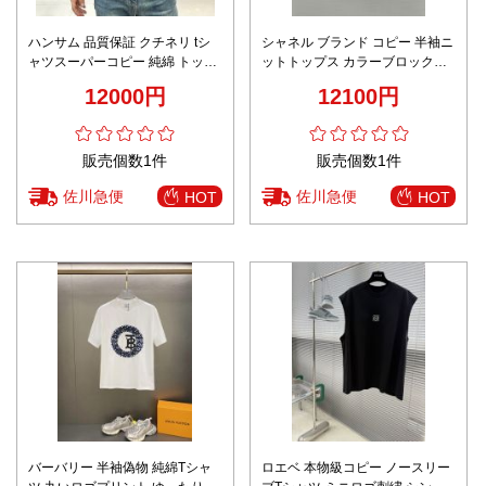
ハンサム 品質保証 クチネリ tシ
シャネル ブランド コピー 半袖ニ
ャツスーパーコピー 純綿 トップ
ットトップス カラーブロックデ
ス 半袖 プリント メンズ ブルー
ザイン 上質編み込み 高評価
12000円
12100円
販売個数1件
販売個数1件
佐川急便
佐川急便
HOT
HOT
バーバリー 半袖偽物 純綿Tシャ
ロエベ 本物級コピー ノースリー