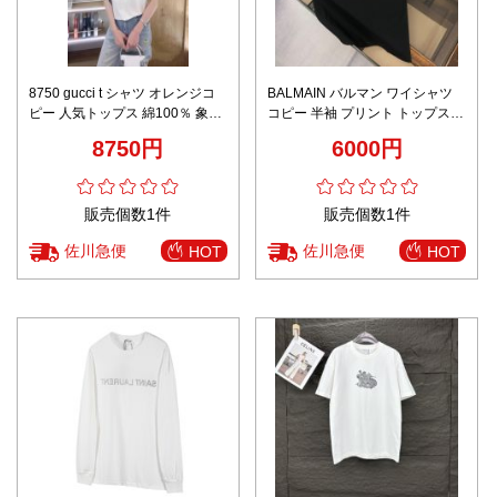
8750 gucci t シャツ オレンジコ
BALMAIN バルマン ワイシャツ
ピー 人気トップス 綿100％ 象プ
コピー 半袖 プリント トップス
リント 快適 シンプル 通気性いい
純綿 柔軟 シンプル ゆったり ブ
8750円
6000円
ホワイト
ラック
販売個数1件
販売個数1件
佐川急便
佐川急便
HOT
HOT