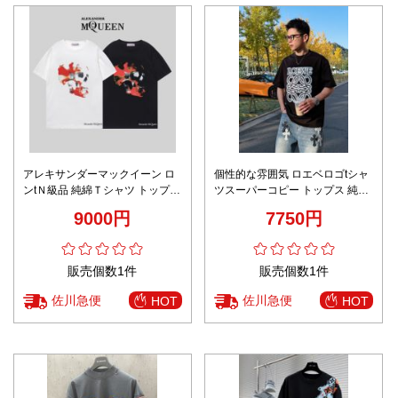
アレキサンダーマックイーン ロ
個性的な雰囲気 ロエベロゴtシャ
ンtＮ級品 純綿Ｔシャツ トップス
ツスーパーコピー トップス 純綿
短袖 プリント G1089 2色可選
半袖 プリント 柔らかい ブラック
9000円
7750円
販売個数1件
販売個数1件
佐川急便
佐川急便
HOT
HOT