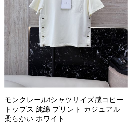
録
ー
ら
アイフォーンケ
管
せ
2026人気特集
アクセサリー
衣装セット
住まい用品
スカーフ
バッグ
ズボン
ベルト
財布
時計
小物
服
靴
ース
理
最
新
製
品
モンクレールtシャツサイズ感コピー
お
トップス 純綿 プリント カジュアル
す
す
柔らかい ホワイト
め
商