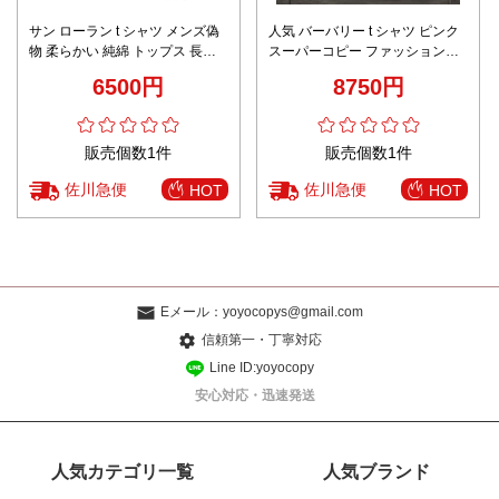
サン ローラン t シャツ メンズ偽
人気 バーバリー t シャツ ピンク
物 柔らかい 純綿 トップス 長袖
スーパーコピー ファッション感
プリント ホワイト
100％綿 ゆったり トップス 短袖
6500円
8750円
ホワイト
販売個数1件
販売個数1件
佐川急便
佐川急便
HOT
HOT
Eメール：
yoyocopys@gmail.com
信頼第一・丁寧対応
Line ID:yoyocopy
安心対応・迅速発送
人気カテゴリ一覧
人気ブランド