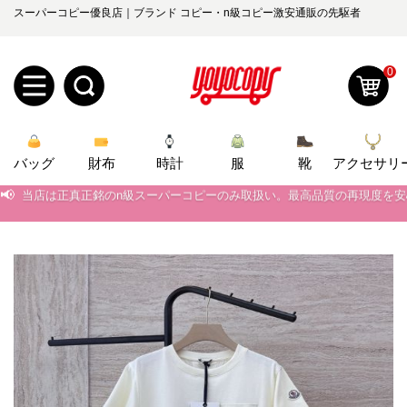
スーパーコピー優良店｜ブランド コピー・n級コピー激安通販の先駆者
0
新
バッグ
規
ロ
財布
時計
服
靴
アクセサリ
📢
当店は正真正銘のn級スーパーコピーのみ取扱い。最高品質の再現度を
ユ
グ
📢
2026春の新作続々更新中！期間中のご注文でお得な割引をご利用いただ
📢
0
新作入荷！ルイ・ヴィトンスーパーコピー バッグ最新モデルが登場。上
ー
イ
📢
当店は正真正銘のn級スーパーコピーのみ取扱い。最高品質の再現度を
ザ
ン
オ
📢
2026春の新作続々更新中！期間中のご注文でお得な割引をご利用いただ
ー
ー
お
📢
新作入荷！ルイ・ヴィトンスーパーコピー バッグ最新モデルが登場。上
yoyocopys@gmail.com
登
ダ
知