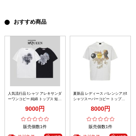
おすすめ商品
人気流行品 tシャツ アレキサンダ
夏新品 レディース バレンシアガt
ーワンコピー 純綿 トップス 短袖
シャツスーパーコピー トップス
プリント コットン G1161 2色可
純綿 半袖 果物プリント ホワイト
9000円
8000円
選
販売個数1件
販売個数1件