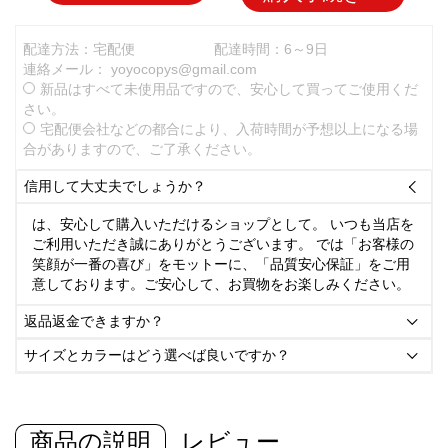
配達方法：宅配便
配達時間：6～9日
連絡メール：
yoyocopys@gmail.com
新品はすべて未使用品ですので、安心して買ってご使用くだ
さい。
宅配便会社などの都合により、入荷時間が予想以上になる場
合がありますので、ご了承ください。
信用して大丈夫でしょうか？

は、安心して購入いただけるショップとして。 いつも当店を
ご利用いただき誠にありがとうございます。 では「お客様の
笑顔が一番の喜び」をモットーに、「品質安心保証」をご用
意しております。ご安心して、お買物をお楽しみください。
返品返金できますか？

サイズとカラーはどう選べば良いですか？

商品の説明
レビュー