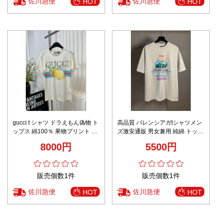
佐川急便
佐川急便
HOT
HOT
gucci t シャツ ドラえもん偽物 ト
高品質 バレンシアガtシャツメン
ップス 綿100％ 果物プリント 半
ズ激安通販 男女兼用 純綿 トップ
袖 シンプル 超人気販売 ホワイト
ス 短袖 プリント ホワイト
8000円
5500円
販売個数1件
販売個数1件
佐川急便
佐川急便
HOT
HOT