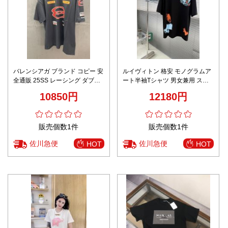
バレンシアガ ブランド コピー 安
ルイヴィトン 格安 モノグラムア
全通販 25SS レーシング ダブル
ート半袖Tシャツ 男女兼用 スト
リング 半袖Tシャツ
リート仕様 安全取引
10850円
12180円
販売個数1件
販売個数1件
佐川急便
佐川急便
HOT
HOT