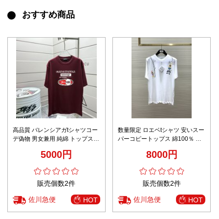
おすすめ商品
高品質 バレンシアガtシャツコー
数量限定 ロエベtシャツ 安いスー
デ偽物 男女兼用 純綿 トップス
パーコピートップス 綿100％ 半
半袖 レッド
袖 ロゴプリント 柔らかい ホワイ
5000円
8000円
ト
販売個数2件
販売個数2件
佐川急便
佐川急便
HOT
HOT