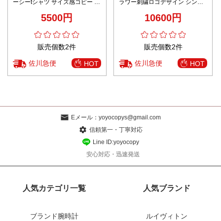
ーシーtシャツ サイズ感コピー 純
ラワー刺繍ロゴデザイン シンプ
綿 トップス 犬プリント 激安 柔
ルデザイン 上質感
5500円
10600円
らかい ローズレッド
販売個数2件
販売個数2件
佐川急便
佐川急便
HOT
HOT
Eメール：
yoyocopys@gmail.com
信頼第一・丁寧対応
Line ID:yoyocopy
安心対応・迅速発送
人気カテゴリ一覧
人気ブランド
ブランド腕時計
ルイヴィトン