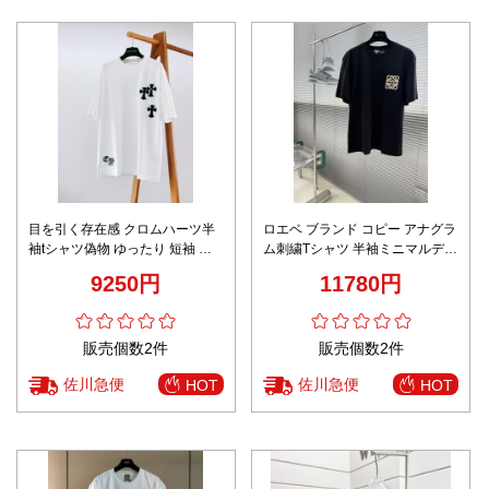
目を引く存在感 クロムハーツ半
ロエベ ブランド コピー アナグラ
袖tシャツ偽物 ゆったり 短袖 プ
ム刺繍Tシャツ 半袖ミニマルデザ
リント トップス 100％綿 高品質
イン 高評価
9250円
11780円
ホワイト
販売個数2件
販売個数2件
佐川急便
佐川急便
HOT
HOT