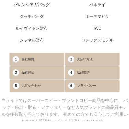
バレンシアガバッグ
パネライ
グッチバッグ
オーデマピゲ
ルイヴィトン財布
IWC
シャネル財布
ロレックスモデル
1
2
会社概要
支払い方法
3
4
品質保証
返品交換
5
6
お問い合わせ
プライバシー
当サイトではスーパーコピー・ブランドコピー商品を中心に、 バ
ッグ・時計・財布・アクセサリーなど人気ブランドの高品質モデ
ルを多数取り揃えております。 初めての方でも安心してご利用い
ただける通販サービスを提供しております。
連絡先：
yoyocopys@gmail.com
／ Line: yoyocopy ／ 店長：渡辺