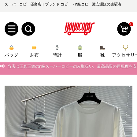
スーパーコピー優良店｜ブランド コピー・n級コピー激安通販の先駆者
0
新
バッグ
規
ロ
財布
時計
服
靴
アクセサリ
📢
当店は正真正銘のn級スーパーコピーのみ取扱い。最高品質の再現度を
ユ
グ
📢
2026春の新作続々更新中！期間中のご注文でお得な割引をご利用いただ
0
ー
イ
📢
新作入荷！ルイ・ヴィトンスーパーコピー バッグ最新モデルが登場。上
ザ
ン
📢
当店は正真正銘のn級スーパーコピーのみ取扱い。最高品質の再現度を
オ
📢
2026春の新作続々更新中！期間中のご注文でお得な割引をご利用いただ
ー
ー
お
yoyocopys@gmail.com
📢
新作入荷！ルイ・ヴィトンスーパーコピー バッグ最新モデルが登場。上
登
ダ
知