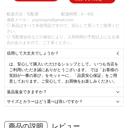
配達方法：宅配便
配達時間：6～9日
連絡メール：
yoyocopys@gmail.com
新品はすべて未使用品ですので、安心して買ってご使用くだ
さい。
宅配便会社などの都合により、入荷時間が予想以上になる場
合がありますので、ご了承ください。
信用して大丈夫でしょうか？

は、安心して購入いただけるショップとして。 いつも当店を
ご利用いただき誠にありがとうございます。 では「お客様の
笑顔が一番の喜び」をモットーに、「品質安心保証」をご用
意しております。ご安心して、お買物をお楽しみください。
返品返金できますか？

サイズとカラーはどう選べば良いですか？

商品の説明
レビュー