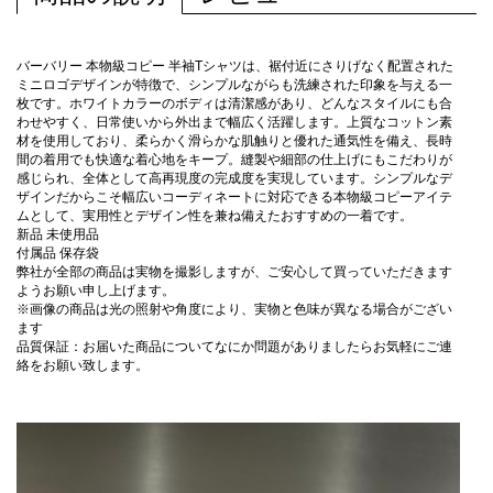
バーバリー 本物級コピー 半袖Tシャツは、裾付近にさりげなく配置された
ミニロゴデザインが特徴で、シンプルながらも洗練された印象を与える一
枚です。ホワイトカラーのボディは清潔感があり、どんなスタイルにも合
わせやすく、日常使いから外出まで幅広く活躍します。上質なコットン素
材を使用しており、柔らかく滑らかな肌触りと優れた通気性を備え、長時
間の着用でも快適な着心地をキープ。縫製や細部の仕上げにもこだわりが
感じられ、全体として高再現度の完成度を実現しています。シンプルなデ
ザインだからこそ幅広いコーディネートに対応できる本物級コピーアイテ
ムとして、実用性とデザイン性を兼ね備えたおすすめの一着です。
新品 未使用品
付属品 保存袋
弊社が全部の商品は実物を撮影しますが、ご安心して買っていただきます
ようお願い申し上げます。
※画像の商品は光の照射や角度により、実物と色味が異なる場合がござい
ます
品質保証：お届いた商品についてなにか問題がありましたらお気軽にご連
絡をお願い致します。