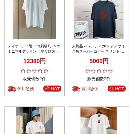
ディオール n級 ロゴ刺繍Tシャツ
人気品 バレンシアガtシャツ サイ
ミニマルデザイン 丁寧な縫製 上
ズ感スーパーコピー プリント 男
質感仕上げ
女兼用 純綿 トップス 短袖 ブル
12380円
5000円
ー
販売個数2件
販売個数2件
佐川急便
佐川急便
HOT
HOT