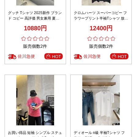
グッチ Tシャツ 2025新作 ブラン
クロムハーツ スーパーコピー フ
ド コピー 高評価 男女兼用 夏服
ラワープリント半袖Tシャツ 放射
通気 快適な着心地 シンプルデザ
状デザイン 高品質仕上げ
10880円
12400円
イン
販売個数2件
販売個数2件
佐川急便
佐川急便
HOT
HOT
お買い得品 短袖 シンプル ステュ
ディオール n級 半袖Tシャツ フ