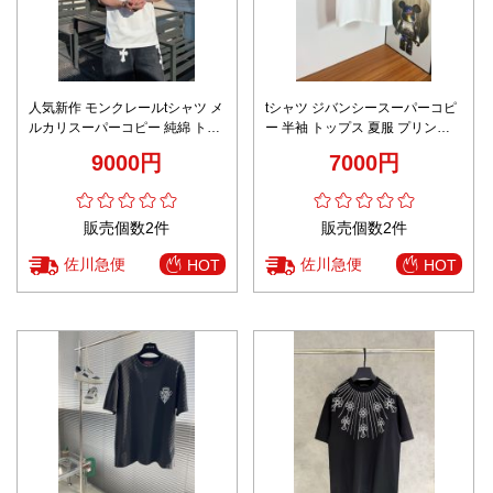
人気新作 モンクレールtシャツ メ
tシャツ ジバンシースーパーコピ
ルカリスーパーコピー 純綿 トッ
ー 半袖 トップス 夏服 プリント
プス 半袖 快適 シンプル 柔軟 ホ
純綿 Tシャツ 丸首 シンプル ホワ
9000円
7000円
ワイト
イト
販売個数2件
販売個数2件
佐川急便
佐川急便
HOT
HOT