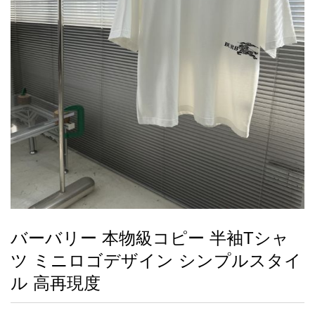
録
ー
ら
アイフォーンケ
管
せ
2026人気特集
アクセサリー
衣装セット
住まい用品
スカーフ
バッグ
ズボン
ベルト
財布
時計
小物
服
靴
ース
理
最
新
製
品
バーバリー 本物級コピー 半袖Tシャ
お
ツ ミニロゴデザイン シンプルスタイ
す
す
ル 高再現度
め
商