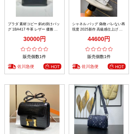
プラダ 素材コピー 斜め掛けバッ
シャネル バッグ 偽物 バレない再
グ 1BA417 牛革 レザー 優雅 シ
現度 2025新作 高級感仕上げ ラ
ンプル Lサイズ ブラック
インストーン 本革使用 精密ディ
30000円
44600円
テール 安心サイト
販売個数1件
販売個数1件
佐川急便
佐川急便
HOT
HOT