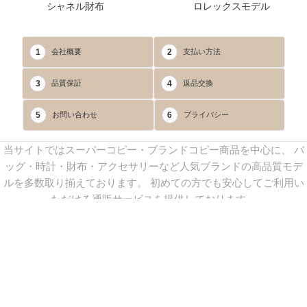
シャネル財布
ロレックスモデル
1
2
会社概要
支払い方法
3
4
品質保証
返品交換
5
6
お問い合わせ
プライバシー
当サイトではスーパーコピー・ブランドコピー商品を中心に、 バ
ッグ・時計・財布・アクセサリーなど人気ブランドの高品質モデ
ルを多数取り揃えております。 初めての方でも安心してご利用い
ただける通販サービスを提供しております。
連絡先：
yoyocopys@gmail.com
／ Line: yoyocopy ／ 店長：渡辺
実香 ／ 営業時間：08：30～23：30（24時間受付）
※当WEBサイト掲載写真の無断転載・外部利用を禁止します。
Copyright © 2013-2025
YOYOCOPY
All Rights Reserved.
sitemap