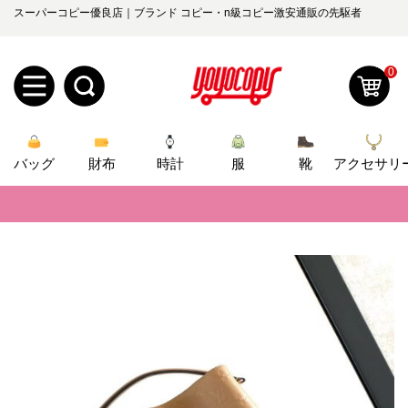
スーパーコピー優良店｜ブランド コピー・n級コピー激安通販の先駆者
0
新
バッグ
規
ロ
財布
時計
服
靴
アクセサリ
📢
当店は正真正銘のn級スーパーコピーのみ取扱い。最高品質の再現度を
ユ
グ
📢
2026春の新作続々更新中！期間中のご注文でお得な割引をご利用いただ
0
ー
イ
📢
新作入荷！ルイ・ヴィトンスーパーコピー バッグ最新モデルが登場。上
ザ
ン
📢
オ
当店は正真正銘のn級スーパーコピーのみ取扱い。最高品質の再現度を
ー
📢
2026春の新作続々更新中！期間中のご注文でお得な割引をご利用いただ
ー
お
yoyocopys@gmail.com
登
📢
新作入荷！ルイ・ヴィトンスーパーコピー バッグ最新モデルが登場。上
ダ
知