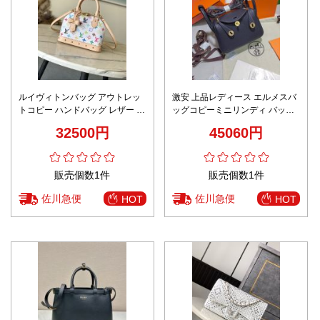
ルイヴィトンバッグ アウトレッ
激安 上品レディース エルメスバ
トコピー ハンドバッグ レザー 牛
ッグコピーミニリンディ バッグ
革 通勤 M13078 プリント ピンク
。レザーハンドル 調節可能なシ
32500円
45060円
ョルダーストラップ
販売個数1件
販売個数1件
佐川急便
佐川急便
HOT
HOT