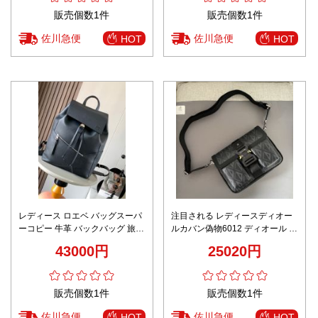
販売個数1件
販売個数1件
佐川急便
佐川急便
HOT
HOT
レディース ロエベ バッグスーパ
注目される レディースディオー
ーコピー 牛革 バックバッグ 旅行
ルカバン偽物6012 ディオール ヒ
通学 ファッション 大容量 9031
ット ザ ロード バッグ
43000円
25020円
ブラック
販売個数1件
販売個数1件
佐川急便
佐川急便
HOT
HOT