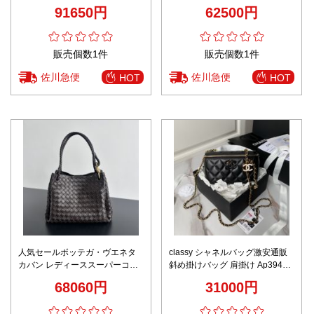
革使用 精密ディテール 高級感仕
度 精密ディテール 高級感仕上げ
91650円
62500円
上げ 安心サイト 秘密厳守配送
安心サイト 日本倉庫対応
販売個数1件
販売個数1件
佐川急便
佐川急便
HOT
HOT
人気セールボッテガ・ヴエネタ
classy シャネルバッグ激安通販
カバン レディーススーパーコピ
斜め掛けバッグ 肩掛け Ap3940
ー新作バッグ イントレチャート
化粧バッグ 美しい ブラック
68060円
31000円
シリーズ