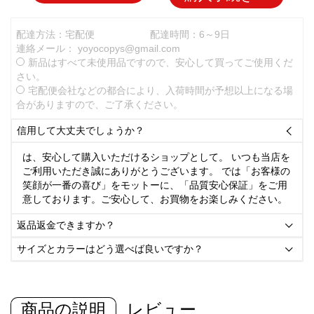
配達方法：宅配便
配達時間：6～9日
連絡メール：
yoyocopys@gmail.com
新品はすべて未使用品ですので、安心して買ってご使用くだ
さい。
宅配便会社などの都合により、入荷時間が予想以上になる場
合がありますので、ご了承ください。
信用して大丈夫でしょうか？

は、安心して購入いただけるショップとして。 いつも当店を
ご利用いただき誠にありがとうございます。 では「お客様の
笑顔が一番の喜び」をモットーに、「品質安心保証」をご用
意しております。ご安心して、お買物をお楽しみください。
返品返金できますか？

サイズとカラーはどう選べば良いですか？

商品の説明
レビュー