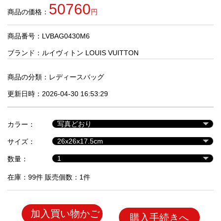
品
50760
商品の価格：
円
商品番号：LVBAG0430M6
人
気
ブランド：
ルイヴィトン LOUIS VUITTON
商
品
商品の分類：
レディースバッグ
更新日時：2026-04-30 16:53:29
セ
ー
カラー：
ル
商
サイズ：
品
数量：
在庫：99件 販売個数：1件
加入買い物かご
購入手続きへ