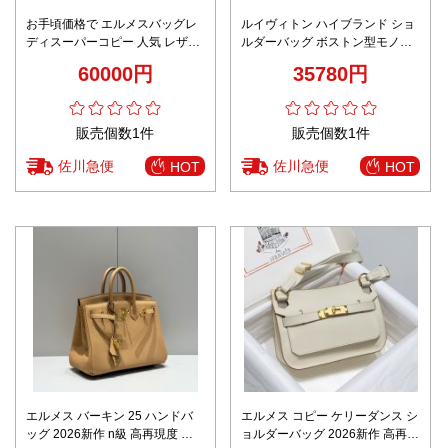
お手頃価格で エルメスバッグレ
ルイヴィトン ハイブランド ショ
ディスーパーコピー 人気 レザー
ルダーバッグ ボストン型モノグ
斜め掛けバッグ 牛革 ブラック
ラム 斜め掛け仕様 リピーター多
60000円
35780円
数 M28617
販売個数1件
販売個数1件
佐川急便
佐川急便
HOT
HOT
エルメス バーキン 25 ハンドバ
エルメス コピー ケリーダンス シ
ッグ 2026新作 n級 高再現度 本
ョルダーバッグ 2026新作 高再現