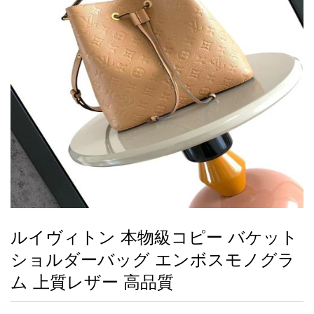
録
ー
ら
アイフォーンケ
管
せ
2026人気特集
アクセサリー
衣装セット
住まい用品
スカーフ
バッグ
ズボン
ベルト
財布
時計
小物
服
靴
ース
理
最
新
製
品
ルイヴィトン 本物級コピー バケット
お
ショルダーバッグ エンボスモノグラ
す
す
ム 上質レザー 高品質
め
商