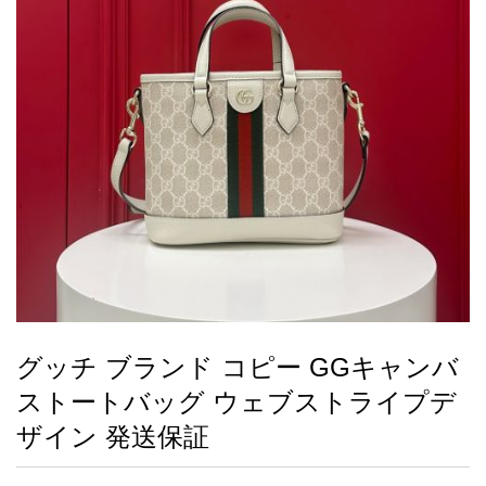
録
ー
ら
アイフォーンケ
管
せ
2026人気特集
アクセサリー
衣装セット
住まい用品
スカーフ
バッグ
ズボン
ベルト
財布
時計
小物
服
靴
ース
理
最
新
製
品
グッチ ブランド コピー GGキャンバ
お
ストートバッグ ウェブストライプデ
す
す
ザイン 発送保証
め
商