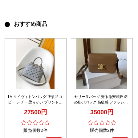
おすすめ商品
LV ルイヴィトンバッグ 正規品コ
セリーヌバッグ 売る激安通販 斜
ピー レザー 柔らかい プリント
め掛けバッグ 高級感 ファッショ
斜め掛けバグ 牛革 M12561 グレ
ン 187363 日常用 女性 深い ブラ
27500円
35000円
ー
ウン
販売個数2件
販売個数2件