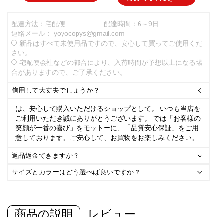
配達方法：宅配便
配達時間：6～9日
連絡メール：
yoyocopys@gmail.com
新品はすべて未使用品ですので、安心して買ってご使用くだ
さい。
宅配便会社などの都合により、入荷時間が予想以上になる場
合がありますので、ご了承ください。
信用して大丈夫でしょうか？

は、安心して購入いただけるショップとして。 いつも当店を
ご利用いただき誠にありがとうございます。 では「お客様の
笑顔が一番の喜び」をモットーに、「品質安心保証」をご用
意しております。ご安心して、お買物をお楽しみください。
返品返金できますか？

サイズとカラーはどう選べば良いですか？

商品の説明
レビュー