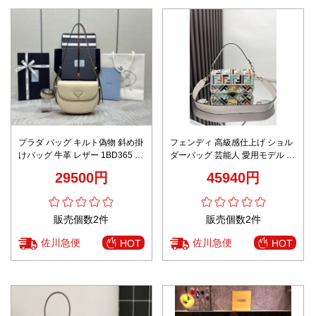
プラダ バッグ キルト偽物 斜め掛
フェンディ 高級感仕上げ ショル
けバッグ 牛革 レザー 1BD365 杏
ダーバッグ 芸能人 愛用モデル 高
色
再現度 専用ケース付属 高級レベ
29500円
45940円
ル仕様 即納対応
販売個数2件
販売個数2件
佐川急便
佐川急便
HOT
HOT