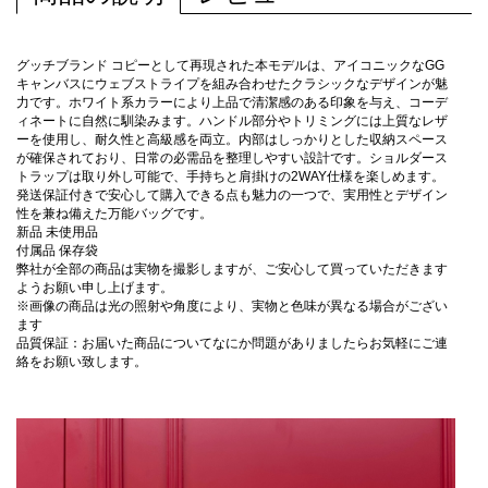
グッチブランド コピーとして再現された本モデルは、アイコニックなGG
キャンバスにウェブストライプを組み合わせたクラシックなデザインが魅
力です。ホワイト系カラーにより上品で清潔感のある印象を与え、コーデ
ィネートに自然に馴染みます。ハンドル部分やトリミングには上質なレザ
ーを使用し、耐久性と高級感を両立。内部はしっかりとした収納スペース
が確保されており、日常の必需品を整理しやすい設計です。ショルダース
トラップは取り外し可能で、手持ちと肩掛けの2WAY仕様を楽しめます。
発送保証付きで安心して購入できる点も魅力の一つで、実用性とデザイン
性を兼ね備えた万能バッグです。
新品 未使用品
付属品 保存袋
弊社が全部の商品は実物を撮影しますが、ご安心して買っていただきます
ようお願い申し上げます。
※画像の商品は光の照射や角度により、実物と色味が異なる場合がござい
ます
品質保証：お届いた商品についてなにか問題がありましたらお気軽にご連
絡をお願い致します。