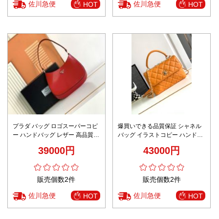
佐川急便
佐川急便
HOT
HOT
プラダ バッグ ロゴスーパーコピ
爆買いできる品質保証 シャネル
ー ハンドバッグ レザー 高品質
バッグ イラストコピー ハンドバ
1BC499 シンプル hoboバッグ レ
ッグ 斜め掛けバッグ 本革 優雅
39000円
43000円
ッド
オレンジ色
販売個数2件
販売個数2件
佐川急便
佐川急便
HOT
HOT