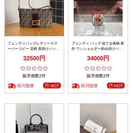
フェンディバッグレディースス
フェンディ バッグ 似てる偽物 新
ーパーコピー 花柄 肩掛けバッグ
作 ワンショルダー斜め掛けバケ
人気商品 大容量 通勤 実用 ブラ
牛革 レザー 通勤 カラフル格子模
32500円
34000円
ウン
様 ブラウン
販売個数2件
販売個数2件
佐川急便
佐川急便
HOT
HOT