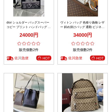
dior ショルダー バッグスーパー
ヴィトン バッグ 色移り偽物 レザ
コピー プリント ハンドバッグ 大
ー 斜め掛けバッグ 通勤 ビジネス
容量 本革 レザー トートバッグ
牛革 レザー M12265 ホワイト
24000円
34000円
ブラック
販売個数2件
販売個数2件
佐川急便
佐川急便
HOT
HOT