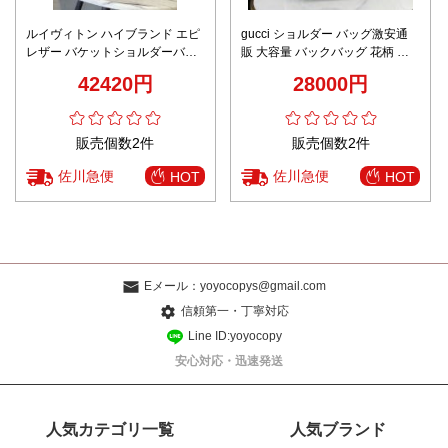
ルイヴィトン ハイブランド エピ
gucci ショルダー バッグ激安通
レザー バケットショルダーバッ
販 大容量 バックバッグ 花柄 レ
グ 満足度高い
ザー シンプル 通学 800265 ブラ
42420円
28000円
ウン
販売個数2件
販売個数2件
佐川急便
佐川急便
HOT
HOT
Eメール：
yoyocopys@gmail.com
信頼第一・丁寧対応
Line ID:yoyocopy
安心対応・迅速発送
人気カテゴリ一覧
人気ブランド