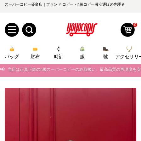
スーパーコピー優良店｜ブランド コピー・n級コピー激安通販の先駆者
0
新
バッグ
規
ロ
財布
時計
服
靴
アクセサリ
📢
当店は正真正銘のn級スーパーコピーのみ取扱い。最高品質の再現度を
ユ
グ
📢
2026春の新作続々更新中！期間中のご注文でお得な割引をご利用いただ
0
ー
イ
📢
新作入荷！ルイ・ヴィトンスーパーコピー バッグ最新モデルが登場。上
ザ
ン
📢
当店は正真正銘のn級スーパーコピーのみ取扱い。最高品質の再現度を
オ
📢
2026春の新作続々更新中！期間中のご注文でお得な割引をご利用いただ
ー
ー
お
yoyocopys@gmail.com
📢
新作入荷！ルイ・ヴィトンスーパーコピー バッグ最新モデルが登場。上
登
ダ
知