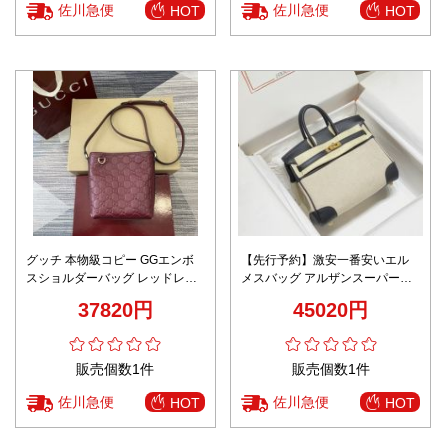
佐川急便
佐川急便
HOT
HOT
グッチ 本物級コピー GGエンボ
【先行予約】激安一番安いエル
スショルダーバッグ レッドレザ
メスバッグ アルザンスーパーコ
ー ミニポシェット 精密ディテー
ピーBIRKIN 30CM 特製キャンバ
37820円
45020円
ル
ス
販売個数1件
販売個数1件
佐川急便
佐川急便
HOT
HOT