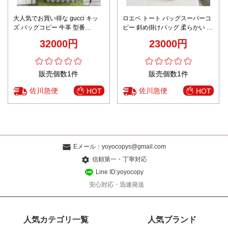
大人気でお買い得な gucci キッ
ロエベ トート バッグスーパーコ
ズ バッグコピー 牛革 型番
ピー 斜め掛けバッグ 柔らかい 本
782911 肩掛けバッグ トート 格
革 レザー 優雅 高級感 ブラウン
32000円
23000円
子模様 レディース ブルー
販売個数1件
販売個数1件
佐川急便
佐川急便
HOT
HOT
Eメール：
yoyocopys@gmail.com
信頼第一・丁寧対応
Line ID:yoyocopy
安心対応・迅速発送
人気カテゴリ一覧
人気ブランド