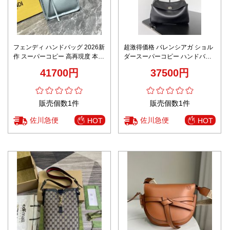
フェンディ ハンドバッグ 2026新
超激得価格 バレンシアガ ショル
作 スーパーコピー 高再現度 本革
ダースーパーコピー ハンドバッ
使用 精密ディテール 高級感仕上
グ 本革 レザー 優雅 斜め掛け ブ
41700円
37500円
げ 実店舗運営 安心サイト 追跡可
ラック
能発送
販売個数1件
販売個数1件
佐川急便
佐川急便
HOT
HOT