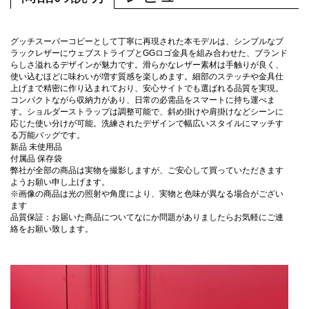
グッチスーパーコピーとして丁寧に再現された本モデルは、シンプルなブ
ラックレザーにウェブストライプとGGロゴ金具を組み合わせた、ブランド
らしさ溢れるデザインが魅力です。滑らかなレザー素材は手触りが良く、
使い込むほどに味わいが増す質感を楽しめます。細部のステッチや金具仕
上げまで精密に作り込まれており、安心サイトでも選ばれる品質を実現。
コンパクトながら収納力があり、日常の必需品をスマートに持ち運べま
す。ショルダーストラップは調整可能で、斜め掛けや肩掛けなどシーンに
応じた使い分けが可能。洗練されたデザインで幅広いスタイルにマッチす
る万能バッグです。
新品 未使用品
付属品 保存袋
弊社が全部の商品は実物を撮影しますが、ご安心して買っていただきます
ようお願い申し上げます。
※画像の商品は光の照射や角度により、実物と色味が異なる場合がござい
ます
品質保証：お届いた商品についてなにか問題がありましたらお気軽にご連
絡をお願い致します。