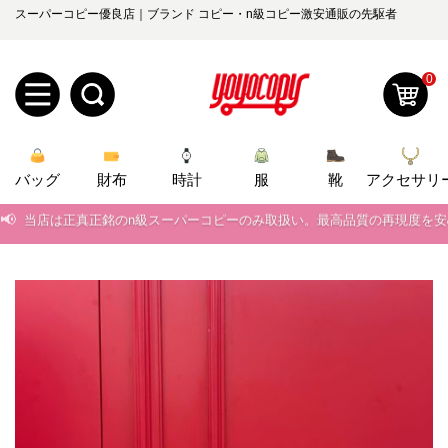
スーパーコピー優良店｜ブランド コピー・n級コピー激安通販の先駆者
0
新
バッグ
規
ロ
財布
時計
服
靴
アクセサリ
📢
当店は正真正銘のn級スーパーコピーのみ取扱い。最高品質の再現度を
ユ
グ
📢
2026春の新作続々更新中！期間中のご注文でお得な割引をご利用いただ
0
ー
イ
📢
新作入荷！ルイ・ヴィトンスーパーコピー バッグ最新モデルが登場。上
ザ
ン
📢
当店は正真正銘のn級スーパーコピーのみ取扱い。最高品質の再現度を
オ
📢
2026春の新作続々更新中！期間中のご注文でお得な割引をご利用いただ
ー
ー
お
yoyocopys@gmail.com
📢
新作入荷！ルイ・ヴィトンスーパーコピー バッグ最新モデルが登場。上
登
ダ
知