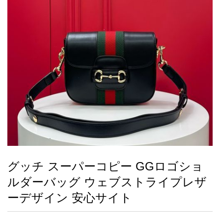
録
ー
ら
アイフォーンケ
管
せ
2026人気特集
アクセサリー
衣装セット
住まい用品
スカーフ
バッグ
ズボン
ベルト
財布
時計
小物
服
靴
ース
理
最
新
製
品
グッチ スーパーコピー GGロゴショ
お
ルダーバッグ ウェブストライプレザ
す
す
ーデザイン 安心サイト
め
商