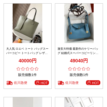
大人気 ロエベ トート バッグスー
激安大特価 最新作のケリーバッ
パーコピー トートバッグ レザー
グ 結婚式スーパーコピーリンデ
牛革 肩掛け 9053 グリーン
ィ シリーズ 手縫い
40000円
49040円
販売個数1件
販売個数1件
佐川急便
佐川急便
HOT
HOT