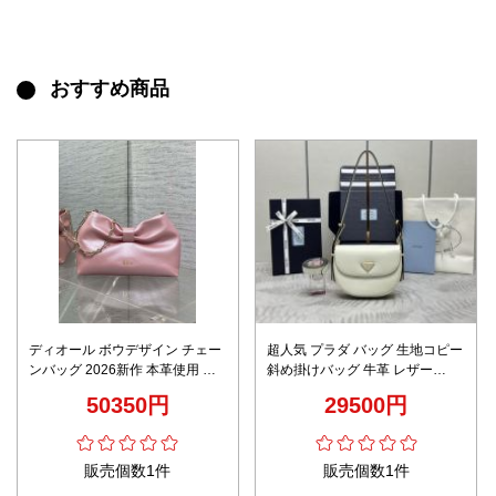
おすすめ商品
ディオール ボウデザイン チェー
超人気 プラダ バッグ 生地コピー
ンバッグ 2026新作 本革使用 高
斜め掛けバッグ 牛革 レザー
再現度 精密ディテール 丁寧な縫
1BD365 ホワイト
50350円
29500円
製 上質感 安心取引 発送保証 ス
ーパーコピー
販売個数1件
販売個数1件