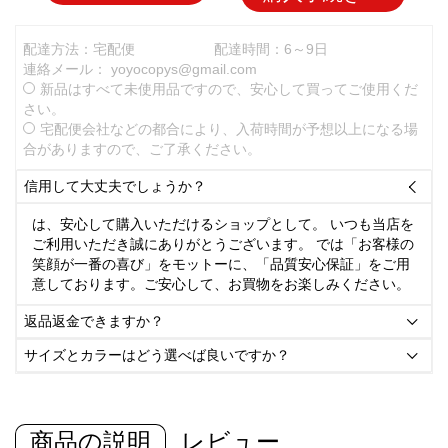
配達方法：宅配便
配達時間：6～9日
連絡メール：
yoyocopys@gmail.com
新品はすべて未使用品ですので、安心して買ってご使用くだ
さい。
宅配便会社などの都合により、入荷時間が予想以上になる場
合がありますので、ご了承ください。
信用して大丈夫でしょうか？

は、安心して購入いただけるショップとして。 いつも当店を
ご利用いただき誠にありがとうございます。 では「お客様の
笑顔が一番の喜び」をモットーに、「品質安心保証」をご用
意しております。ご安心して、お買物をお楽しみください。
返品返金できますか？

サイズとカラーはどう選べば良いですか？

商品の説明
レビュー