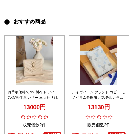
おすすめ商品
お手頃価格で ysl 財布 レディー
ルイヴィトン ブランド コピー モ
ス偽物 牛革 レザー 三つ折り財布
ノグラム長財布 パステルカラー
シンプル 403943 杏色
仕様 安心サイト
13000円
13130円
販売個数2件
販売個数2件