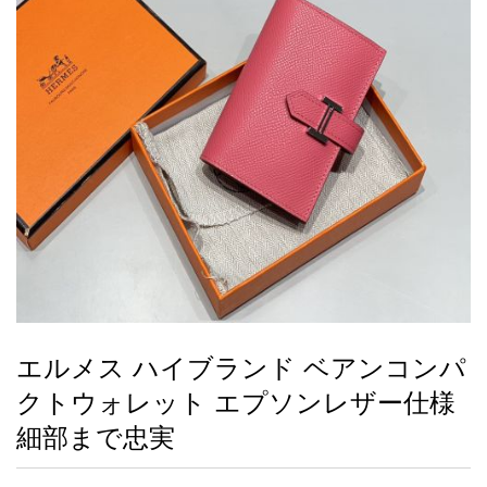
録
ー
ら
アイフォーンケ
管
せ
2026人気特集
アクセサリー
衣装セット
住まい用品
スカーフ
バッグ
ズボン
ベルト
財布
時計
小物
服
靴
ース
理
最
新
製
品
エルメス ハイブランド ベアンコンパ
お
クトウォレット エプソンレザー仕様
す
す
細部まで忠実
め
商