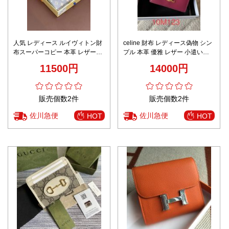
人気 レディース ルイヴィトン財
celine 財布 レディース偽物 シン
布スーパーコピー 本革 レザー
プル 本革 優雅 レザー 小遣い
M60017 小遣いバッグ ブルー
10M123 ローズレッド
11500円
14000円
販売個数2件
販売個数2件
佐川急便
佐川急便
HOT
HOT