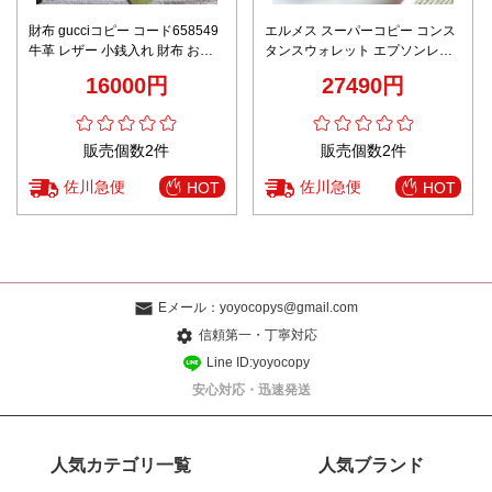
財布 gucciコピー コード658549
エルメス スーパーコピー コンス
牛革 レザー 小銭入れ 財布 おし
タンスウォレット エプソンレザ
ゃれ 花柄 ホワイト
ー仕様 定番
16000円
27490円
販売個数2件
販売個数2件
佐川急便
佐川急便
HOT
HOT
Eメール：
yoyocopys@gmail.com
信頼第一・丁寧対応
Line ID:yoyocopy
安心対応・迅速発送
人気カテゴリ一覧
人気ブランド