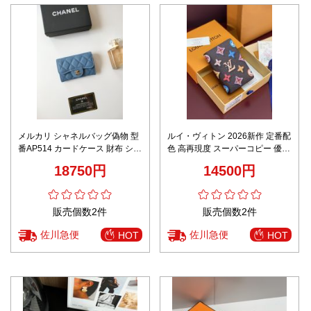
メルカリ シャネルバッグ偽物 型
ルイ・ヴィトン 2026新作 定番配
番AP514 カードケース 財布 シン
色 高再現度 スーパーコピー 優良
プル ウール製 人気 ブルー
サイト マルチカラー パスポート
18750円
14500円
ケース 正確な刻印 精密ディテー
ル 高品質本革使用
販売個数2件
販売個数2件
佐川急便
佐川急便
HOT
HOT