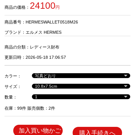
品
24100
商品の価格：
円
商品番号：HERMESWALLET0518M26
人
気
ブランド：
エルメス HERMES
商
品
商品の分類：
レディース財布
更新日時：2026-05-18 17:06:57
セ
ー
カラー：
ル
商
サイズ：
品
数量：
在庫：99件 販売個数：2件
加入買い物かご
購入手続きへ