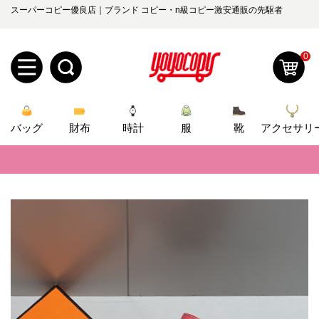
スーパーコピー優良店｜ブランド コピー・n級コピー激安通販の先駆者
0
新
バッグ
規
ロ
財布
時計
服
靴
アクセサリ
📢
当店は正真正銘のn級スーパーコピーのみ取扱い。最高品質の再現度を
ユ
グ
📢
2026春の新作続々更新中！期間中のご注文でお得な割引をご利用いただ
0
ー
イ
📢
新作入荷！ルイ・ヴィトンスーパーコピー バッグ最新モデルが登場。上
ザ
ン
📢
当店は正真正銘のn級スーパーコピーのみ取扱い。最高品質の再現度を
オ
ー
📢
2026春の新作続々更新中！期間中のご注文でお得な割引をご利用いただ
ー
お
yoyocopys@gmail.com
📢
新作入荷！ルイ・ヴィトンスーパーコピー バッグ最新モデルが登場。上
登
ダ
知