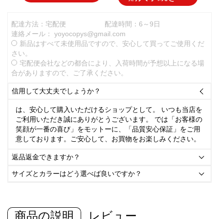
配達方法：宅配便
配達時間：6～9日
連絡メール：
yoyocopys@gmail.com
新品はすべて未使用品ですので、安心して買ってご使用くだ
さい。
宅配便会社などの都合により、入荷時間が予想以上になる場
合がありますので、ご了承ください。
信用して大丈夫でしょうか？

は、安心して購入いただけるショップとして。 いつも当店を
ご利用いただき誠にありがとうございます。 では「お客様の
笑顔が一番の喜び」をモットーに、「品質安心保証」をご用
意しております。ご安心して、お買物をお楽しみください。
返品返金できますか？

サイズとカラーはどう選べば良いですか？

商品の説明
レビュー