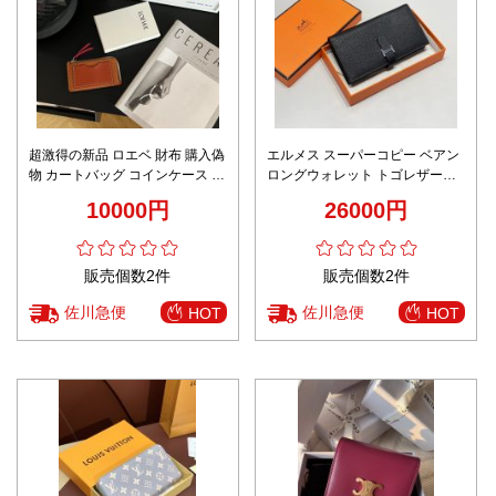
超激得の新品 ロエベ 財布 購入偽
エルメス スーパーコピー ベアン
物 カートバッグ コインケース 便
ロングウォレット トゴレザー仕
利 レザー 牛革 ブラウン
様 レビュー高リピ率
10000円
26000円
販売個数2件
販売個数2件
佐川急便
佐川急便
HOT
HOT