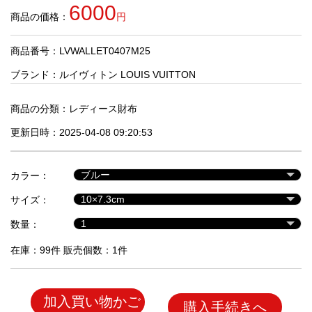
品
6000
商品の価格：
円
商品番号：LVWALLET0407M25
人
気
ブランド：
ルイヴィトン LOUIS VUITTON
商
品
商品の分類：
レディース財布
更新日時：2025-04-08 09:20:53
セ
ー
カラー：
ル
商
サイズ：
品
数量：
在庫：99件 販売個数：1件
加入買い物かご
購入手続きへ