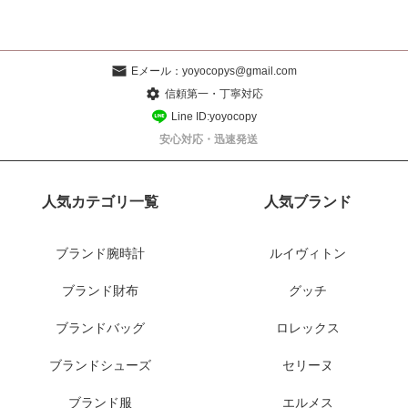
Eメール：
yoyocopys@gmail.com
信頼第一・丁寧対応
Line ID:yoyocopy
安心対応・迅速発送
人気カテゴリ一覧
人気ブランド
ブランド腕時計
ルイヴィトン
ブランド財布
グッチ
ブランドバッグ
ロレックス
ブランドシューズ
セリーヌ
ブランド服
エルメス