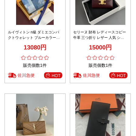
ルイヴィトン n級 ダミエコンパ
セリーヌ 財布 レディースコピー
クトウォレット ブルーカラーモ
牛革 三つ折り レザー 人気 ショ
デル 激安
ット レッド
13080円
15000円
販売個数1件
販売個数1件
佐川急便
佐川急便
HOT
HOT