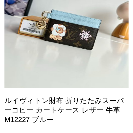
録
ー
ら
アイフォーンケ
管
せ
2026人気特集
アクセサリー
衣装セット
住まい用品
スカーフ
バッグ
ズボン
ベルト
財布
時計
小物
服
靴
ース
理
最
新
製
品
ルイヴィトン財布 折りたたみスーパ
お
ーコピー カートケース レザー 牛革
す
す
M12227 ブルー
め
商