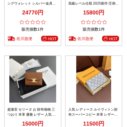
ングウォレット シルバー金具仕
高級レベル仕様 2025新作 圧倒的
様 満足度高い
な再現度 正確な刻印 数量限定入
24770円
15800円
荷
販売個数1件
販売個数1件
佐川急便
佐川急便
HOT
HOT
超激安 セリーヌ お 財布偽物 三
人気 レディース ルイヴィトン財
つおり 本革 優雅 レザー 人気 シ
布スーパーコピー 本革 レザー
ョット ブラウン
M60017 小遣いバッグ ブルー
15000円
11500円