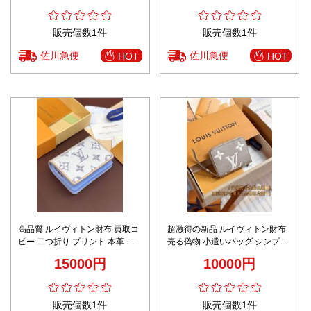
販売個数1件
販売個数1件
佐川急便
佐川急便
HOT
HOT
高品質 ルイヴィトン財布 買取コ
超激得の新品 ルイヴィトン財布
ピー 二つ折り プリント 本革 レ
売る偽物 小遣いバッグ シンプル
ザー M83500 ホワイト
プリント レザー 牛革 グレイ
15000円
10000円
販売個数1件
販売個数1件