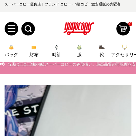
スーパーコピー優良店｜ブランド コピー・n級コピー激安通販の先駆者
📢
当店は正真正銘のn級スーパーコピーのみ取扱い。最高品質の再現度を
0
📢
2026春の新作続々更新中！期間中のご注文でお得な割引をご利用いただ
新
📢
新作入荷！ルイ・ヴィトンスーパーコピー バッグ最新モデルが登場。上
バッグ
規
ロ
財布
時計
服
靴
アクセサリ
📢
当店は正真正銘のn級スーパーコピーのみ取扱い。最高品質の再現度を
📢
2026春の新作続々更新中！期間中のご注文でお得な割引をご利用いただ
ユ
グ
📢
新作入荷！ルイ・ヴィトンスーパーコピー バッグ最新モデルが登場。上
0
ー
イ
ザ
ン
オ
ー
ー
お
yoyocopys@gmail.com
登
ダ
知