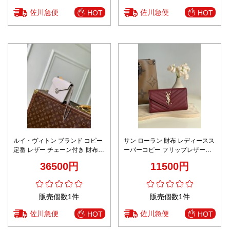
佐川急便
佐川急便
HOT
HOT
ルイ・ヴィトン ブランド コピー
サン ローラン 財布 レディースス
定番 レザー チェーン付き 財布
ーパーコピー フリップレザー財
2026新作 高再現度 高品質 精密
布 ロング 牛革 レザー 品質保証
36500円
11500円
ディテール 安心サイト 秘密厳守
レッド
配送
販売個数1件
販売個数1件
佐川急便
佐川急便
HOT
HOT