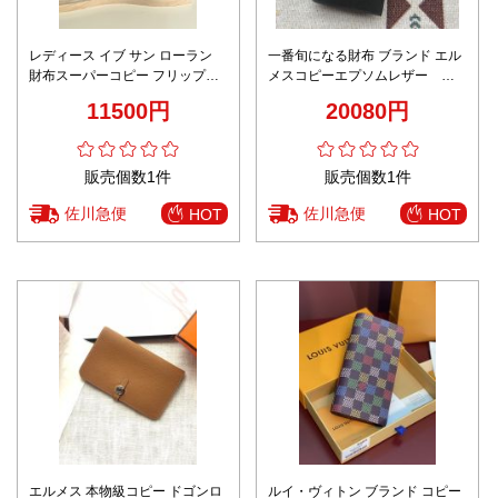
レディース イブ サン ローラン
一番旬になる財布 ブランド エル
財布スーパーコピー フリップレ
メスコピーエプソムレザー 大
ザー財布 優雅 ロング 牛革 レザ
容量 BEARN
11500円
20080円
ー 372264 イエロー
販売個数1件
販売個数1件
佐川急便
佐川急便
HOT
HOT
エルメス 本物級コピー ドゴンロ
ルイ・ヴィトン ブランド コピー