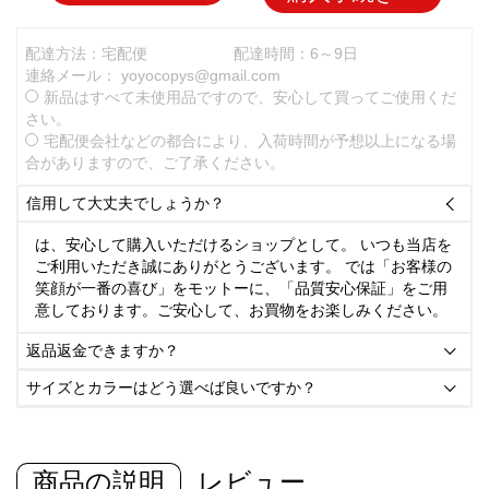
配達方法：宅配便
配達時間：6～9日
連絡メール：
yoyocopys@gmail.com
新品はすべて未使用品ですので、安心して買ってご使用くだ
さい。
宅配便会社などの都合により、入荷時間が予想以上になる場
合がありますので、ご了承ください。
信用して大丈夫でしょうか？

は、安心して購入いただけるショップとして。 いつも当店を
ご利用いただき誠にありがとうございます。 では「お客様の
笑顔が一番の喜び」をモットーに、「品質安心保証」をご用
意しております。ご安心して、お買物をお楽しみください。
返品返金できますか？

サイズとカラーはどう選べば良いですか？

商品の説明
レビュー