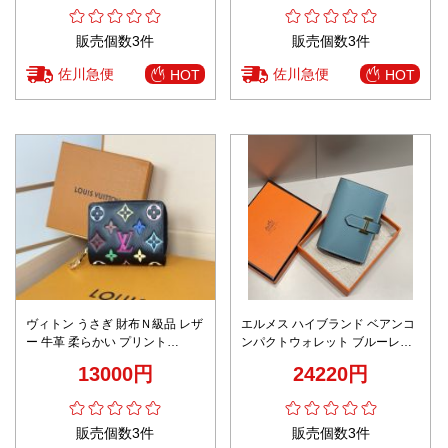
販売個数3件
販売個数3件
佐川急便
佐川急便
HOT
HOT
ヴィトン うさぎ 財布Ｎ級品 レザ
エルメス ハイブランド ベアンコ
ー 牛革 柔らかい プリント
ンパクトウォレット ブルーレザ
M13829 ブラック
ー ゴールドH金具 高品質
13000円
24220円
販売個数3件
販売個数3件