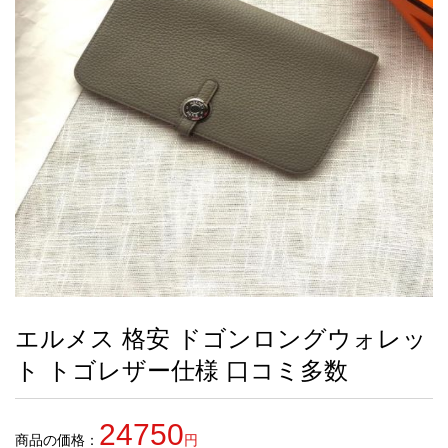
録
ー
ら
アイフォーンケ
管
せ
2026人気特集
アクセサリー
衣装セット
住まい用品
スカーフ
バッグ
ズボン
ベルト
財布
時計
小物
服
靴
ース
理
最
新
製
品
エルメス 格安 ドゴンロングウォレッ
お
ト トゴレザー仕様 口コミ多数
す
す
め
24750
商
商品の価格：
円