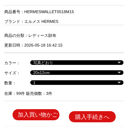
品
商品番号：HERMESWALLET0518M15
ブランド：
エルメス HERMES
人
気
商
商品の分類：
レディース財布
品
更新日時：2026-05-18 16:42:15
セ
カラー：
ー
サイズ：
ル
商
数量：
品
在庫：99件 販売個数：3件
加入買い物かご
購入手続きへ