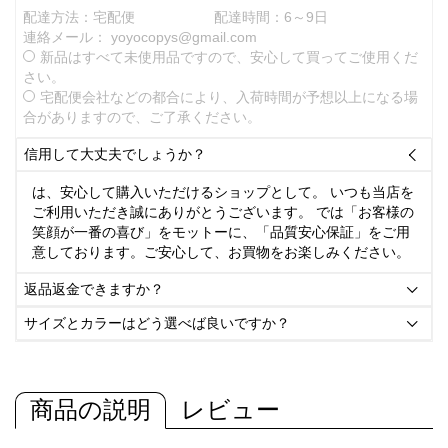
配達方法：宅配便
配達時間：6～9日
連絡メール：
yoyocopys@gmail.com
新品はすべて未使用品ですので、安心して買ってご使用くだ
さい。
宅配便会社などの都合により、入荷時間が予想以上になる場
合がありますので、ご了承ください。
信用して大丈夫でしょうか？

は、安心して購入いただけるショップとして。 いつも当店を
ご利用いただき誠にありがとうございます。 では「お客様の
笑顔が一番の喜び」をモットーに、「品質安心保証」をご用
意しております。ご安心して、お買物をお楽しみください。
返品返金できますか？

サイズとカラーはどう選べば良いですか？

商品の説明
レビュー