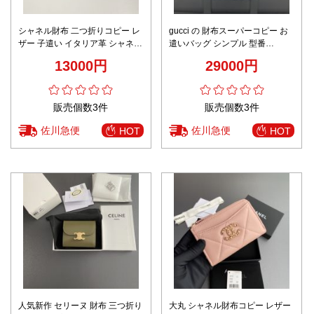
シャネル財布 二つ折りコピー レ
gucci の 財布スーパーコピー お
ザー 子遣い イタリア革 シャネル
遣いバッグ シンプル 型番
風 日常品 A82288 グリーン
786027 花柄 デニム素材 ブルー
13000円
29000円
販売個数3件
販売個数3件
佐川急便
佐川急便
HOT
HOT
人気新作 セリーヌ 財布 三つ折り
大丸 シャネル財布コピー レザー