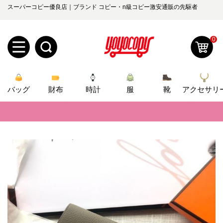
スーパーコピー優良店｜ブランド コピー・n級コピー激安通販の先駆者
0
新
バッグ
規
ロ
財布
時計
服
靴
アクセサリ
📢
当店は正真正銘のn級スーパーコピーのみ取扱い。最高品質の再現度を
ユ
グ
📢
2026春の新作続々更新中！期間中のご注文でお得な割引をご利用いただ
0
ー
イ
📢
新作入荷！ルイ・ヴィトンスーパーコピー バッグ最新モデルが登場。上
ザ
ン
オ
📢
当店は正真正銘のn級スーパーコピーのみ取扱い。最高品質の再現度を
ー
📢
2026春の新作続々更新中！期間中のご注文でお得な割引をご利用いただ
ー
お
yoyocopys@gmail.com
登
📢
新作入荷！ルイ・ヴィトンスーパーコピー バッグ最新モデルが登場。上
ダ
知