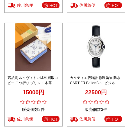
佐川急便
佐川急便
HOT
HOT
高品質 ルイヴィトン財布 買取コ
カルティエ腕時計 修理偽物 防水
ピー 二つ折り プリント 本革 レ
CARTIER BallonBleu ビジネス
ザー M83500 ホワイト
レザーバンド シンプル ホワイト
15000円
22500円
販売個数3件
販売個数3件
佐川急便
佐川急便
HOT
HOT