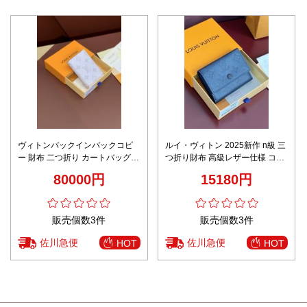
ヴィトンバックインバックコピ
ルイ・ヴィトン 2025新作 n級 三
ー 財布 二つ折り カートバッグ
つ折り財布 高級レザー仕様 コン
シンプル 花柄 人気品 ホワイト
パクトデザイン プレゼントにも
80000円
15180円
最適
販売個数3件
販売個数3件
佐川急便
佐川急便
HOT
HOT