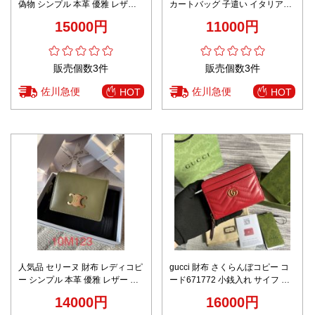
偽物 シンプル 本革 優雅 レザー
カートバッグ 子遣い イタリア革
ショット グリーン
3176 シンプル シャネル風 ピン
15000円
11000円
ク
販売個数3件
販売個数3件
佐川急便
佐川急便
HOT
HOT
人気品 セリーヌ 財布 レディコピ
gucci 財布 さくらんぼコピー コ
ー シンプル 本革 優雅 レザー 小
ード671772 小銭入れ サイフ コ
遣い 10M123 グリーン
ンパクト ミニバッグ 財布 レッド
14000円
16000円