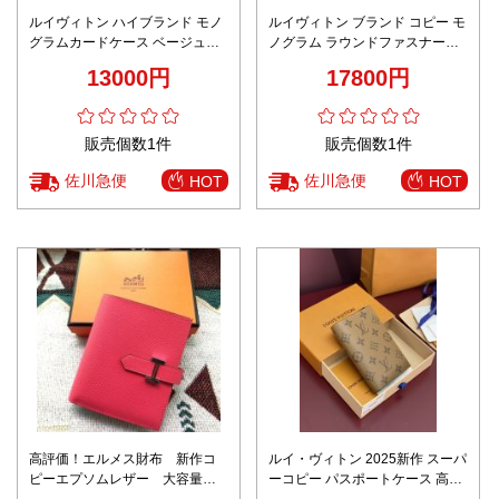
ルイヴィトン ハイブランド モノ
ルイヴィトン ブランド コピー モ
グラムカードケース ベージュ仕
ノグラム ラウンドファスナー長
様 精密ディテール
財布 大容量収納モデル 正確な刻
13000円
17800円
印
販売個数1件
販売個数1件
佐川急便
佐川急便
HOT
HOT
高評価！エルメス財布 新作コ
ルイ・ヴィトン 2025新作 スーパ
ピーエプソムレザー 大容量
ーコピー パスポートケース 高級
BEARN
レザー仕様 旅行用必需アイテム