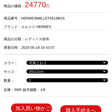
品
24770
商品の価格：
円
商品番号：HERMESWALLET0518M16
人
気
ブランド：
エルメス HERMES
商
品
商品の分類：
レディース財布
更新日時：2026-05-18 16:43:07
セ
ー
カラー：
ル
商
サイズ：
品
数量：
在庫：99件 販売個数：1件
加入買い物かご
購入手続きへ