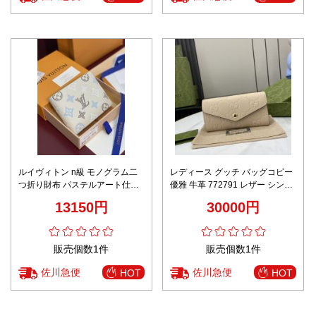
ルイヴィトン n級 モノグラム二
レディース グッチ バッグコピー
つ折り財布 パステルアート仕様
優雅 牛革 772791 レザー シンプ
実店舗運営
ル 手持ちバッグ 長い財布 ブラウ
13150円
30000円
ン
販売個数1件
販売個数1件
佐川急便
佐川急便
HOT
HOT