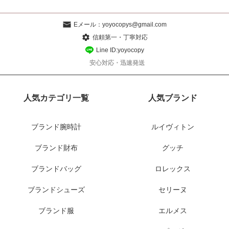
Eメール：
yoyocopys@gmail.com
信頼第一・丁寧対応
Line ID:yoyocopy
安心対応・迅速発送
人気カテゴリ一覧
人気ブランド
ブランド腕時計
ルイヴィトン
ブランド財布
グッチ
ブランドバッグ
ロレックス
ブランドシューズ
セリーヌ
ブランド服
エルメス