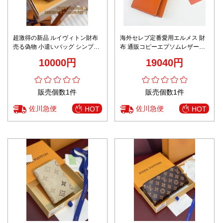
超激得の新品 ルイヴィトン財布
海外セレブ定番愛用エルメス 財
売る偽物 小遣いバッグ シンプル
布 通販コピーエプソムレザー
プリント レザー 牛革 グレイ
大容量 BEARN
10000円
19040円
販売個数1件
販売個数1件
佐川急便
佐川急便
HOT
HOT