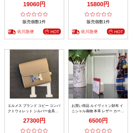
19060円
15800円
販売個数1件
販売個数1件
佐川急便
佐川急便
HOT
HOT
エルメス ブランド コピー コンパ
お買い得品 ルイヴィトン財布 イ
クトウォレット シルバー金具仕
ニシャル偽物 本革 レザー カード
様 丁寧な縫製 安心サイト 人気財
ケース m13403 ホワイト
27300円
6500円
布