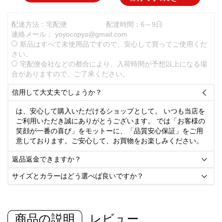
配達方法：宅配便
配達時間：6～9日
連絡メール：
yoyocopys@gmail.com
新品はすべて未使用品ですので、安心して買ってご使用くだ
さい。
宅配便会社などの都合により、入荷時間が予想以上になる場
合がありますので、ご了承ください。
信用して大丈夫でしょうか？

は、安心して購入いただけるショップとして。 いつも当店を
ご利用いただき誠にありがとうございます。 では「お客様の
笑顔が一番の喜び」をモットーに、「品質安心保証」をご用
意しております。ご安心して、お買物をお楽しみください。
返品返金できますか？

サイズとカラーはどう選べば良いですか？

商品の説明
レビュー