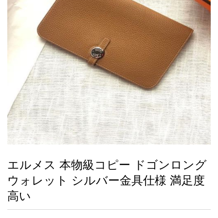
録
ー
ら
アイフォーンケ
管
せ
2026人気特集
アクセサリー
衣装セット
住まい用品
スカーフ
バッグ
ズボン
ベルト
財布
時計
小物
服
靴
ース
理
最
新
製
品
エルメス 本物級コピー ドゴンロング
お
ウォレット シルバー金具仕様 満足度
す
す
高い
め
商