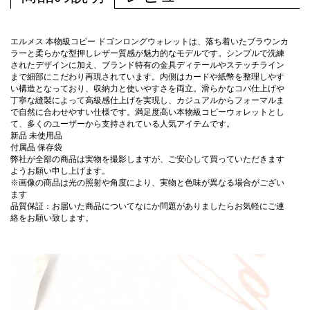
エルメス 本物級コピー ドゴンロングウォレットは、落ち着いたブラウンカ
ラーと柔らかな型押しレザー質感が魅力的なモデルです。シンプルで洗練
されたデザインに加え、ブランド特有の金具ディテールやステッチライン
まで細部にこだわり再現されています。内側はカードや紙幣を整理しやす
い構造となっており、収納力と使いやすさを両立。滑らかなコバ仕上げや
丁寧な縫製によって高級感仕上げを実現し、カジュアルからフォーマルま
で自然に合わせやすい仕様です。満足度高い本物級コピーウォレットとし
て、多くのユーザーから支持されている人気アイテムです。
新品 未使用品
付属品 保存袋
弊社が全部の商品は実物を撮影しますが、ご安心して買っていただきます
ようお願い申し上げます。
※画像の商品は光の照射や角度により、実物と色味が異なる場合がござい
ます
品質保証：お届いた商品についてなにか問題がありましたらお気軽にご連
絡をお願い致します。