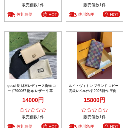
販売個数1件
販売個数1件
佐川急便
佐川急便
HOT
HOT
gucci 長 財布レディース偽物 コ
ルイ・ヴィトン ブランド コピー
ード790067 財布 レザー 牛革 G
高級レベル仕様 2025新作 圧倒的
Marmontシリーズのクレジット
な再現度 正確な刻印 数量限定入
14000円
15800円
カートバッグ ブラウン
荷
販売個数1件
販売個数1件
佐川急便
佐川急便
HOT
HOT