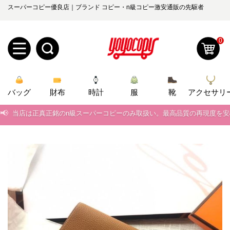
スーパーコピー優良店｜ブランド コピー・n級コピー激安通販の先駆者
0
新
バッグ
規
ロ
財布
時計
服
靴
アクセサリ
📢
当店は正真正銘のn級スーパーコピーのみ取扱い。最高品質の再現度を
ユ
グ
📢
2026春の新作続々更新中！期間中のご注文でお得な割引をご利用いただ
0
ー
イ
📢
新作入荷！ルイ・ヴィトンスーパーコピー バッグ最新モデルが登場。上
ザ
ン
📢
当店は正真正銘のn級スーパーコピーのみ取扱い。最高品質の再現度を
オ
📢
2026春の新作続々更新中！期間中のご注文でお得な割引をご利用いただ
ー
ー
お
yoyocopys@gmail.com
📢
新作入荷！ルイ・ヴィトンスーパーコピー バッグ最新モデルが登場。上
登
ダ
知