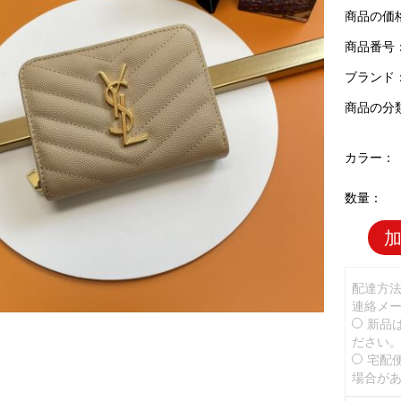
商品の価
商品番号：Y
ブランド
商品の分
カラー：
数量：
配達方
連絡メ
新品
ださい
宅配
場合が