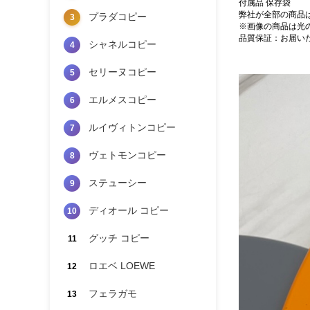
付属品 保存袋
弊社が全部の商品
プラダコピー
3
※画像の商品は光
品質保証：お届い
シャネルコピー
4
セリーヌコピー
5
エルメスコピー
6
ルイヴィトンコピー
7
ヴェトモンコピー
8
ステューシー
9
ディオール コピー
10
グッチ コピー
11
ロエベ LOEWE
12
フェラガモ
13