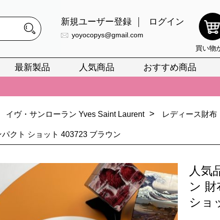
新規ユーザー登録
ログイン
yoyocopys@gmail.com
買い物
最新製品
人気商品
おすすめ商品
正銘のn級スーパーコピーのみ取扱い。最高品質の再現度を安心してお選
026春の新作続々更新中！期間中のご注文でお得な割引をご利用いただ
>
イヴ・サンローラン Yves Saint Laurent
レディース財布
イ・ヴィトンスーパーコピー バッグ最新モデルが登場。上質な仕上が
ンパクト ショット 403723 ブラウン
正銘のn級スーパーコピーのみ取扱い。最高品質の再現度を安心してお選
026春の新作続々更新中！期間中のご注文でお得な割引をご利用いただ
人気品
イ・ヴィトンスーパーコピー バッグ最新モデルが登場。上質な仕上が
ン 財
ショッ