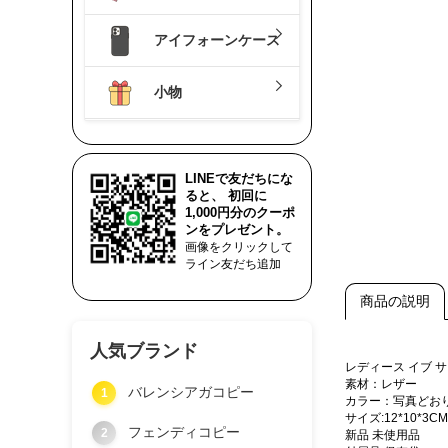
アイフォーンケース
小物
LINEで友だちにな
ると、 初回に
1,000円分のクーポ
ンをプレゼント。
画像をクリックして
ライン友だち追加
商品の説明
人気ブランド
レディース イブ
素材：レザー
バレンシアガコピー
1
カラー：写真どお
サイズ:12*10*3CM
フェンディコピー
2
新品 未使用品