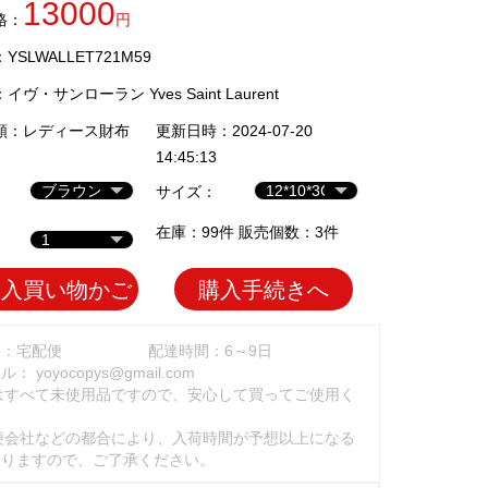
13000
格：
円
SLWALLET721M59
：
イヴ・サンローラン Yves Saint Laurent
類：
レディース財布
更新日時：2024-07-20
14:45:13
サイズ：
在庫：99件 販売個数：3件
加入買い物かご
購入手続きへ
法：宅配便
配達時間：6～9日
ール：
yoyocopys@gmail.com
はすべて未使用品ですので、安心して買ってご使用く
。
便会社などの都合により、入荷時間が予想以上になる
ありますので、ご了承ください。