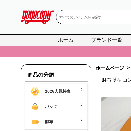
ホーム
ブランド一覧
📢
当店は正真
📢
2
>
ホームページ
📢
新作入荷！ル
商品の分類
ー 財布 薄型 コ
📢
当店は正真
2026人気特集
📢
2
📢
新作入荷！ル
バッグ
財布