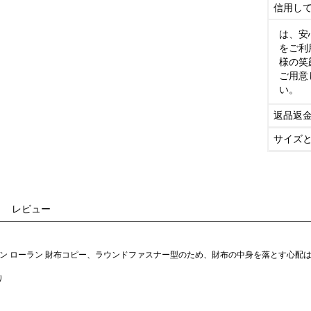
信用し
は、安
をご利
様の笑
ご用意
い。
返品返
サイズ
レビュー
 サン ローラン 財布コピー、ラウンドファスナー型のため、財布の中身を落とす心配
り