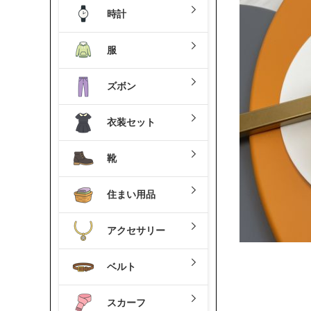
時計
服
ズボン
衣装セット
靴
住まい用品
アクセサリー
ベルト
スカーフ