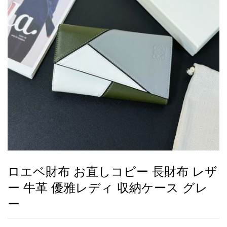
録
ー
ら
アイフォーンケ
管
せ
2026人気特集
アクセサリー
衣装セット
住まい用品
スカーフ
バッグ
ズボン
ベルト
財布
時計
小物
服
靴
ース
理
最
新
製
品
ロエベ財布 お直しコピー 長財布 レザ
お
ー 牛革 優雅レディ 収納ケース グレ
す
す
ー
め
商