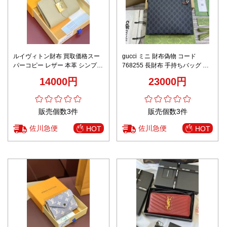
人気品 celine 長 財布スーパーコ
ルイ・ヴィトン 芸能人 愛用モデ
ピー シンプル 本革 優雅 レザー
ル 高級レベル仕様 パスポートケ
小遣い 10M123 ピンク
ース 2025新作 圧倒的な再現度
14000円
12150円
数量限定入荷
販売個数3件
販売個数3件
佐川急便
佐川急便
HOT
HOT