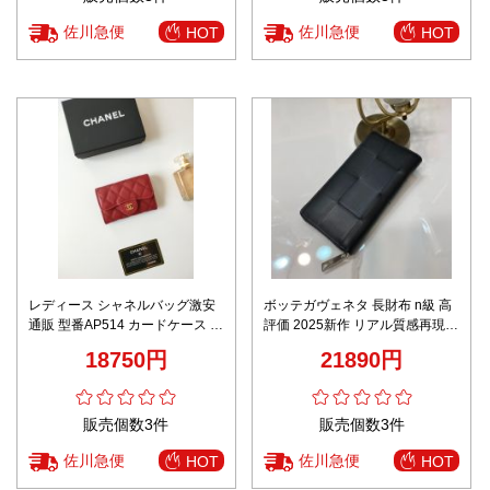
おすすめ商品
存在感拔群な結婚式 エルメス 財
サン ローラン ベルト バッグ偽物
布コピーエプソムレザー 大容
財布 カードケース 薄型 コンパク
量 BEARN
ト 薄い 革 カード入れ 423291 ブ
20030円
8000円
ラック
販売個数3件
販売個数3件
佐川急便
佐川急便
HOT
HOT