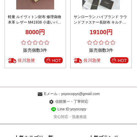
ルイヴィトン財布 買取価格スー
gucci ミニ 財布偽物 コード
パーコピー レザー 本革 シンプル
768255 長財布 手持ちバッグ 本
M12408 二つ折り ベージュ色
革 カード入れ プレゼント 花柄
14000円
23000円
ブルー
販売個数3件
販売個数3件
佐川急便
佐川急便
HOT
HOT