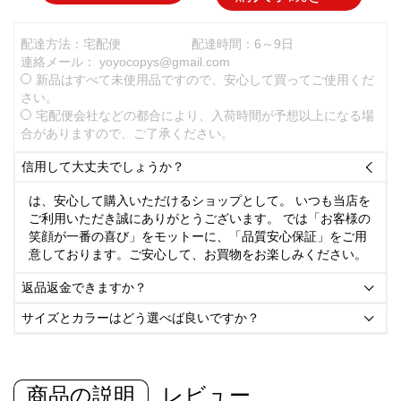
配達方法：宅配便
配達時間：6～9日
連絡メール：
yoyocopys@gmail.com
新品はすべて未使用品ですので、安心して買ってご使用くだ
さい。
宅配便会社などの都合により、入荷時間が予想以上になる場
合がありますので、ご了承ください。
信用して大丈夫でしょうか？

は、安心して購入いただけるショップとして。 いつも当店を
ご利用いただき誠にありがとうございます。 では「お客様の
笑顔が一番の喜び」をモットーに、「品質安心保証」をご用
意しております。ご安心して、お買物をお楽しみください。
返品返金できますか？

サイズとカラーはどう選べば良いですか？

商品の説明
レビュー