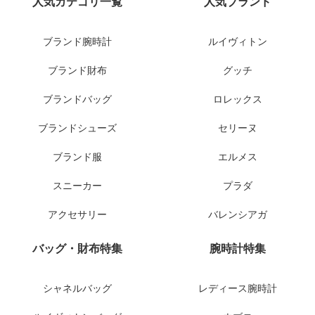
軽量 ルイヴィトン財布 修理偽物
サンローラン ハイブランド ラウ
本革 レザー M41938 小遣いバッ
ンドファスナー長財布 キルティ
グ プリント 二つ折り ブルー
ングレザー ゴールドロゴ 高評価
8000円
19100円
販売個数3件
販売個数3件
佐川急便
佐川急便
HOT
HOT
Eメール：
yoyocopys@gmail.com
信頼第一・丁寧対応
Line ID:yoyocopy
安心対応・迅速発送
人気カテゴリ一覧
人気ブランド