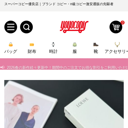
スーパーコピー優良店｜ブランド コピー・n級コピー激安通販の先駆者
0
新
📢
当店は正真正銘のn級スーパーコピーのみ取扱い。最高品質の再現度を
バッグ
規
ロ
財布
時計
服
靴
アクセサリ
📢
2026春の新作続々更新中！期間中のご注文でお得な割引をご利用いただ
ユ
グ
📢
新作入荷！ルイ・ヴィトンスーパーコピー バッグ最新モデルが登場。上
0
ー
イ
📢
当店は正真正銘のn級スーパーコピーのみ取扱い。最高品質の再現度を
ザ
ン
オ
📢
2026春の新作続々更新中！期間中のご注文でお得な割引をご利用いただ
ー
ー
お
📢
新作入荷！ルイ・ヴィトンスーパーコピー バッグ最新モデルが登場。上
yoyocopys@gmail.com
登
ダ
知