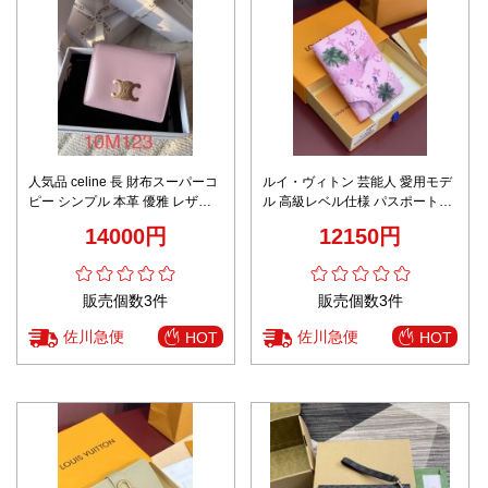
シャネル財布 とはコピー 二つ折
レディース イブ サン ローラン
り 牛革 実用 カート収納 シンプ
財布スーパーコピー フリップレ
ル A84028 ブラック
ザー財布 優雅 ロング 牛革 レザ
10000円
11500円
ー 372264 イエロー
販売個数3件
販売個数3件
佐川急便
佐川急便
HOT
HOT