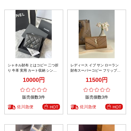
レディース シャネルバッグ激安
ボッテガヴェネタ 長財布 n級 高
通販 型番AP514 カードケース 財
評価 2025新作 リアル質感再現
布 シンプル ウール製 人気 レッ
本革使用 高級感仕上げ 丁寧な縫
18750円
21890円
ド
製 安心サイト
販売個数3件
販売個数3件
佐川急便
佐川急便
HOT
HOT