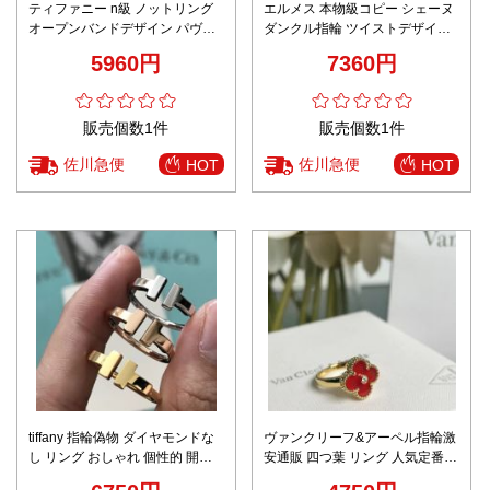
ティファニー n級 ノットリング
エルメス 本物級コピー シェーヌ
オープンバンドデザイン パヴェ
ダンクル指輪 ツイストデザイン
装飾 上質感 安全取引
仕様 職人技術再現
5960円
7360円
販売個数1件
販売個数1件
佐川急便
佐川急便
HOT
HOT
tiffany 指輪偽物 ダイヤモンドな
ヴァンクリーフ&アーペル指輪激
し リング おしゃれ 個性的 開け
安通販 四つ葉 リング 人気定番
口 18Kゴールド 3色可選
ファッション レッド