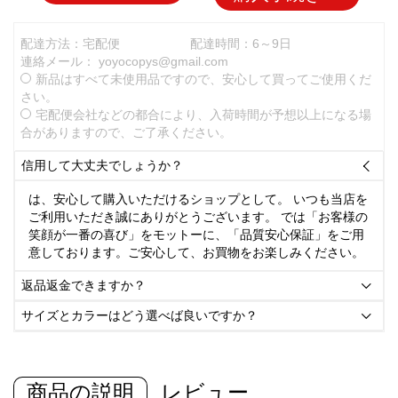
配達方法：宅配便
配達時間：6～9日
連絡メール：
yoyocopys@gmail.com
新品はすべて未使用品ですので、安心して買ってご使用くだ
さい。
宅配便会社などの都合により、入荷時間が予想以上になる場
合がありますので、ご了承ください。
信用して大丈夫でしょうか？

は、安心して購入いただけるショップとして。 いつも当店を
ご利用いただき誠にありがとうございます。 では「お客様の
笑顔が一番の喜び」をモットーに、「品質安心保証」をご用
意しております。ご安心して、お買物をお楽しみください。
返品返金できますか？

サイズとカラーはどう選べば良いですか？

商品の説明
レビュー