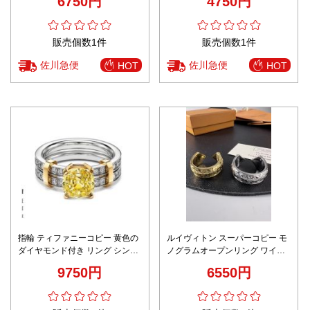
6750円
4750円
販売個数1件
販売個数1件
佐川急便
佐川急便
HOT
HOT
指輪 ティファニーコピー 黄色の
ルイヴィトン スーパーコピー モ
ダイヤモンド付き リング シンプ
ノグラムオープンリング ワイド
ル 特別 ファッション S925純銀
ジュエリーデザイン 激安
9750円
6550円
シルバー