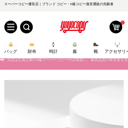
スーパーコピー優良店｜ブランド コピー・n級コピー激安通販の先駆者
0
新
バッグ
規
ロ
財布
時計
服
靴
アクセサリ
📢
当店は正真正銘のn級スーパーコピーのみ取扱い。最高品質の再現度を
ユ
グ
📢
2026春の新作続々更新中！期間中のご注文でお得な割引をご利用いただ
0
📢
新作入荷！ルイ・ヴィトンスーパーコピー バッグ最新モデルが登場。上
ー
イ
📢
当店は正真正銘のn級スーパーコピーのみ取扱い。最高品質の再現度を
ザ
ン
オ
📢
2026春の新作続々更新中！期間中のご注文でお得な割引をご利用いただ
ー
ー
お
📢
新作入荷！ルイ・ヴィトンスーパーコピー バッグ最新モデルが登場。上
yoyocopys@gmail.com
登
ダ
知