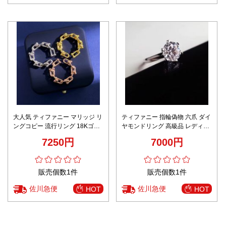
大人気 ティファニー マリッジ リ
ティファニー 指輪偽物 六爪 ダイ
ングコピー 流行リング 18Kゴー
ヤモンドリング 高級品 レディー
ルド ファッション U形 3色可選
ス 結婚 シンプル シルバー
7250円
7000円
販売個数1件
販売個数1件
佐川急便
佐川急便
HOT
HOT