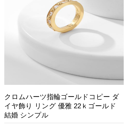
録
ー
ら
アイフォーンケ
管
せ
2026人気特集
アクセサリー
衣装セット
住まい用品
スカーフ
バッグ
ズボン
ベルト
財布
時計
小物
服
靴
ース
理
最
新
製
品
クロムハーツ指輪ゴールドコピー ダ
お
イヤ飾り リング 優雅 22ｋゴールド
す
す
結婚 シンプル
め
商