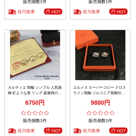
販売個数1件
販売個数1件
佐川急便
佐川急便
HOT
HOT
カルティエ 指輪 シンプル 人気偽
エルメス スーパーコピー クロス
物 釘ような形 リング 超激得の新
ライン指輪 ジルコニア装飾仕様
品 ファッション 3色可選
高評価
6750円
9880円
販売個数1件
販売個数1件
佐川急便
佐川急便
HOT
HOT