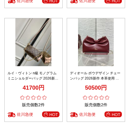
佐川急便
佐川急便
HOT
HOT
ルイ・ヴィトン n級 モノグラム
ディオール ボウデザイン チェー
ミニショルダーバッグ 2026新作
ンバッグ 2026新作 本革使用 高
高再現度 高級感仕上げ 精密ディ
再現度 精密ディテール 丁寧な縫
41700円
50500円
テール 安心サイト
製 上質感 安心取引 発送保証 格
安
販売個数2件
販売個数2件
佐川急便
佐川急便
HOT
HOT