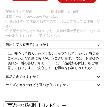
配達方法：宅配便
配達時間：6～9日
連絡メール：
yoyocopys@gmail.com
新品はすべて未使用品ですので、安心して買ってご使用くだ
さい。
宅配便会社などの都合により、入荷時間が予想以上になる場
合がありますので、ご了承ください。
信用して大丈夫でしょうか？

は、安心して購入いただけるショップとして。 いつも当店を
ご利用いただき誠にありがとうございます。 では「お客様の
笑顔が一番の喜び」をモットーに、「品質安心保証」をご用
意しております。ご安心して、お買物をお楽しみください。
返品返金できますか？

サイズとカラーはどう選べば良いですか？

商品の説明
レビュー