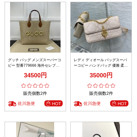
グッチ バッグ メンズスーパーコ
レディ ディオール バッグスーパ
ピー 型番779666 海外セレブが
ーコピー ハンドバッグ 優雅 柔ら
愛用する ロゴ飾り レザー ブラウ
かい レディース チェーンバッグ
34500円
35000円
ン
ファッション ピンク
販売個数2件
販売個数2件
佐川急便
佐川急便
HOT
HOT