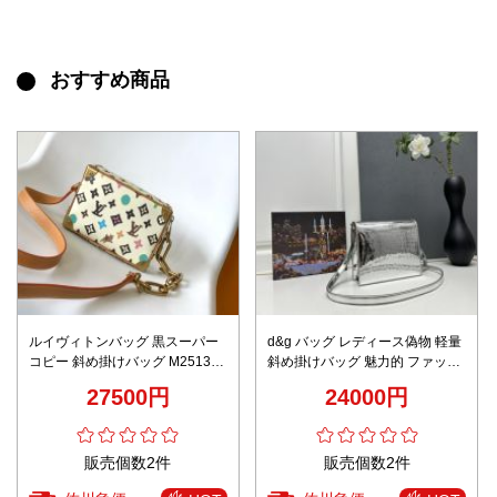
おすすめ商品
ルイヴィトンバッグ 黒スーパー
d&g バッグ レディース偽物 軽量
コピー 斜め掛けバッグ M25132
斜め掛けバッグ 魅力的 ファッシ
牛革 ファッション 品質保証 ホワ
ョン 6611 流行品 シルバー
27500円
24000円
イト
販売個数2件
販売個数2件