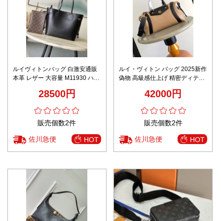
ルイヴィトンバッグ 白激安通販
ルイ・ヴィトン バッグ 2025新作
本革 レザー 大容量 M11930 ハン
偽物 高級感仕上げ 精密ディテー
ドバッグ ブラック
ル コンパクトモデル 秘密厳守配
28500円
42000円
送
販売個数2件
販売個数2件
佐川急便
佐川急便
HOT
HOT