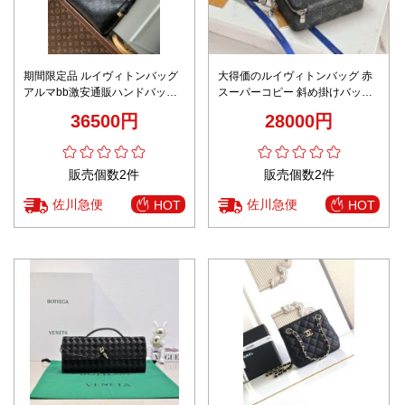
期間限定品 ルイヴィトンバッグ
大得価のルイヴィトンバッグ 赤
アルマbb激安通販ハンドバッグ
スーパーコピー 斜め掛けバッグ
本革 レザー 優雅 M46610 ブラッ
プリント レザー 牛革 M81260 ブ
36500円
28000円
ク
ラック
販売個数2件
販売個数2件
佐川急便
佐川急便
HOT
HOT