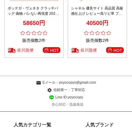
ボッテガ・ヴェネタ クラッチバ
シャネル 優良サイト 高品質 高級
ッグ 偽物 バレない再現度 2025
感仕上げ レビュー高リピ率 ブラ
新作 高級感仕上げイントレチャ
ックチェーンショルダーバッグ
58650円
40500円
ートブラック仕様
販売個数2件
販売個数2件
佐川急便
佐川急便
HOT
HOT
Eメール：
yoyocopys@gmail.com
信頼第一・丁寧対応
Line ID:yoyocopy
安心対応・迅速発送
人気カテゴリ一覧
人気ブランド