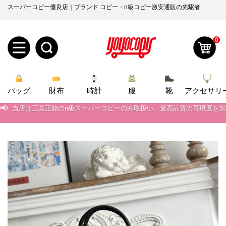
スーパーコピー優良店｜ブランド コピー・n級コピー激安通販の先駆者
0
新
バッグ
規
ロ
財布
時計
服
靴
アクセサリ
📢
当店は正真正銘のn級スーパーコピーのみ取扱い。最高品質の再現度を
ユ
グ
📢
2026春の新作続々更新中！期間中のご注文でお得な割引をご利用いただ
📢
新作入荷！ルイ・ヴィトンスーパーコピー バッグ最新モデルが登場。上
0
ー
イ
📢
当店は正真正銘のn級スーパーコピーのみ取扱い。最高品質の再現度を
ザ
ン
オ
📢
2026春の新作続々更新中！期間中のご注文でお得な割引をご利用いただ
ー
ー
お
📢
新作入荷！ルイ・ヴィトンスーパーコピー バッグ最新モデルが登場。上
yoyocopys@gmail.com
登
ダ
知