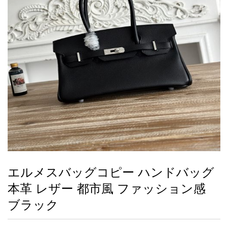
録
ー
ら
アイフォーンケ
管
せ
2026人気特集
アクセサリー
衣装セット
住まい用品
スカーフ
バッグ
ズボン
ベルト
財布
時計
小物
服
靴
ース
理
最
新
製
品
エルメスバッグコピー ハンドバッグ
お
本革 レザー 都市風 ファッション感
す
す
ブラック
め
商