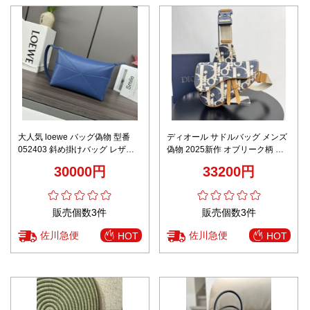
大人気 loewe バッグ偽物 型番
ディオール サドルバッグ メンズ
052403 斜め掛けバッグ レザー
偽物 2025新作 オブリーク柄 ボ
本革 柔らかい ブルー
ディバッグ ブランド コピー
30000円
33200円
販売個数3件
販売個数3件
佐川急便
佐川急便
HOT
HOT