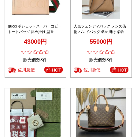
gucci ポシェットスーパーコピー
人気フェンディバッグ メンズ偽
トートバッグ 斜め掛け 型番
物 ハンドバッグ 斜め掛け 柔軟
702721 レディース シンプル 人
レザー 本革 優雅レディ 8615 ブ
43000円
55000円
気品 ピンク
ラウン
販売個数3件
販売個数3件
佐川急便
佐川急便
HOT
HOT