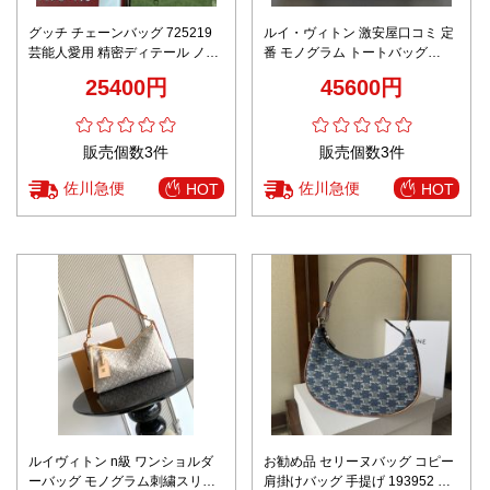
グッチ チェーンバッグ 725219
ルイ・ヴィトン 激安屋口コミ 定
芸能人愛用 精密ディテール ノベ
番 モノグラム トートバッグ
ルティ付き 安心の日本倉庫 リピ
2026新作 高再現度 高品質 精密
25400円
45600円
ーター多数
ディテール 安心サイト 追跡可能
秘密厳守配送 芸能人愛用
販売個数3件
販売個数3件
佐川急便
佐川急便
HOT
HOT
ルイヴィトン n級 ワンショルダ
お勧め品 セリーヌバッグ コピー
ーバッグ モノグラム刺繍スリム
肩掛けバッグ 手提げ 193952 花