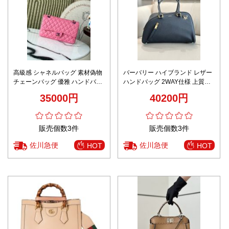
高級感 シャネルバッグ 素材偽物
バーバリー ハイブランド レザー
チェーンバッグ 優雅 ハンドバッ
ハンドバッグ 2WAY仕様 上質レ
グ 牛革 A1112 ピンク
ザー 高級感仕上げ 実店舗運営
35000円
40200円
販売個数3件
販売個数3件
佐川急便
佐川急便
HOT
HOT