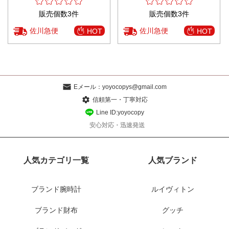
販売個数3件
販売個数3件
佐川急便
佐川急便
HOT
HOT
Eメール：
yoyocopys@gmail.com
信頼第一・丁寧対応
Line ID:yoyocopy
安心対応・迅速発送
人気カテゴリ一覧
人気ブランド
ブランド腕時計
ルイヴィトン
ブランド財布
グッチ