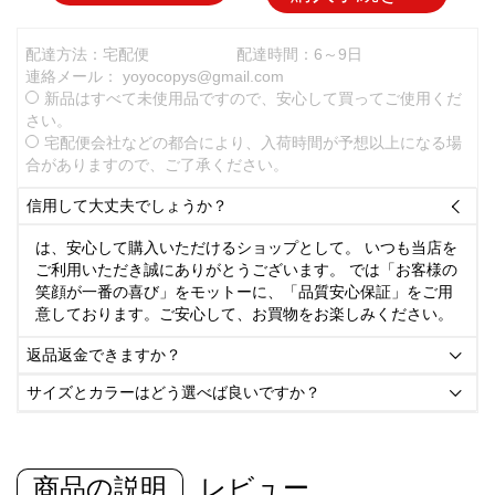
配達方法：宅配便
配達時間：6～9日
連絡メール：
yoyocopys@gmail.com
新品はすべて未使用品ですので、安心して買ってご使用くだ
さい。
宅配便会社などの都合により、入荷時間が予想以上になる場
合がありますので、ご了承ください。
信用して大丈夫でしょうか？

は、安心して購入いただけるショップとして。 いつも当店を
ご利用いただき誠にありがとうございます。 では「お客様の
笑顔が一番の喜び」をモットーに、「品質安心保証」をご用
意しております。ご安心して、お買物をお楽しみください。
返品返金できますか？

サイズとカラーはどう選べば良いですか？

商品の説明
レビュー