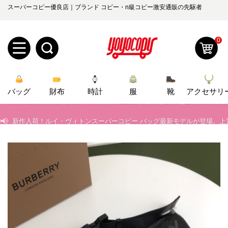
スーパーコピー優良店｜ブランド コピー・n級コピー激安通販の先駆者
📢
当店は正真正銘のn級スーパーコピーのみ取扱い。最高品質の再現度を
📢
2026春の新作続々更新中！期間中のご注文でお得な割引をご利用いただ
0
📢
新作入荷！ルイ・ヴィトンスーパーコピー バッグ最新モデルが登場。上
新
📢
当店は正真正銘のn級スーパーコピーのみ取扱い。最高品質の再現度を
📢
2026春の新作続々更新中！期間中のご注文でお得な割引をご利用いただ
バッグ
規
ロ
財布
時計
服
靴
アクセサリ
📢
新作入荷！ルイ・ヴィトンスーパーコピー バッグ最新モデルが登場。上
ユ
グ
0
ー
イ
ザ
ン
オ
ー
ー
お
yoyocopys@gmail.com
登
ダ
知