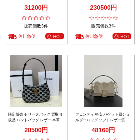
設計 上質感
柄 女性 シンプル 日常 ブルー
31200円
230500円
販売個数3件
販売個数3件
佐川急便
佐川急便
HOT
HOT
限定販売 セリーヌバッグ 買取Ｎ
フェンディ 格安 バゲット風ショ
級品 ハンドバッグ レザー 本革
ルダーバッグ ソフトレザー質感
花柄 115703 ブラック
軽量設計 高評価
28500円
48160円