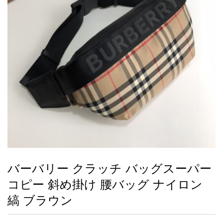
録
ー
ら
アイフォーンケ
管
せ
2026人気特集
アクセサリー
衣装セット
住まい用品
スカーフ
バッグ
ズボン
ベルト
財布
時計
小物
服
靴
ース
理
最
新
製
品
バーバリー クラッチ バッグスーパー
お
コピー 斜め掛け 腰バッグ ナイロン
す
す
縞 ブラウン
め
商