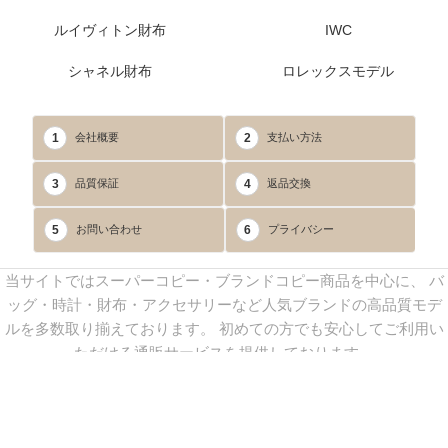
ルイヴィトン財布
IWC
シャネル財布
ロレックスモデル
1
2
会社概要
支払い方法
3
4
品質保証
返品交換
5
6
お問い合わせ
プライバシー
当サイトではスーパーコピー・ブランドコピー商品を中心に、 バ
ッグ・時計・財布・アクセサリーなど人気ブランドの高品質モデ
ルを多数取り揃えております。 初めての方でも安心してご利用い
ただける通販サービスを提供しております。
連絡先：
yoyocopys@gmail.com
／ Line: yoyocopy ／ 店長：渡辺
実香 ／ 営業時間：08：30～23：30（24時間受付）
※当WEBサイト掲載写真の無断転載・外部利用を禁止します。