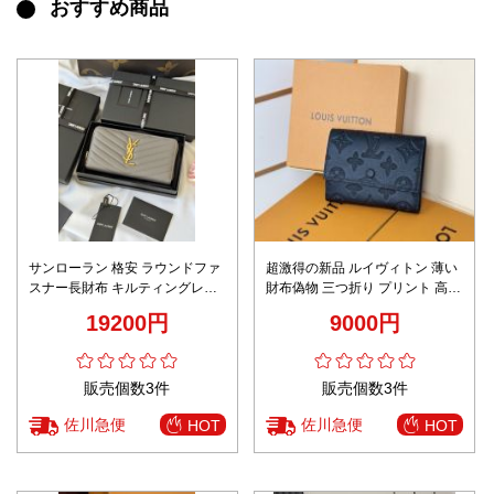
おすすめ商品
サンローラン 格安 ラウンドファ
超激得の新品 ルイヴィトン 薄い
スナー長財布 キルティングレザ
財布偽物 三つ折り プリント 高級
ー ゴールドロゴ 口コミ多数
感 M12635 ブラック
19200円
9000円
販売個数3件
販売個数3件
佐川急便
佐川急便
HOT
HOT