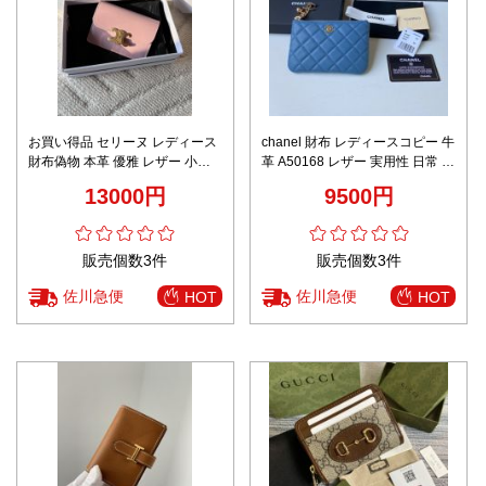
お買い得品 セリーヌ レディース
chanel 財布 レディースコピー 牛
財布偽物 本革 優雅 レザー 小遣
革 A50168 レザー 実用性 日常 シ
い 10I583 ピンク
ンプル ブルー
13000円
9500円
販売個数3件
販売個数3件
佐川急便
佐川急便
HOT
HOT