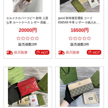
エルメスカバーコピー 財布 上質
gucci 財布激安通販 コード
な革 カートケース レザー 高級感
658549 牛革 レザー 小銭入れ 財
ブラウン
布 おしゃれ 花柄 ブラウン
20000円
16500円
販売個数3件
販売個数3件
佐川急便
佐川急便
HOT
HOT