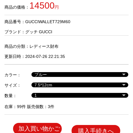
品
14500
商品の価格：
円
商品番号：GUCCIWALLET729M60
人
気
ブランド：
グッチ GUCCI
商
品
商品の分類：
レディース財布
更新日時：2024-07-26 22:21:35
セ
ー
カラー：
ル
商
サイズ：
品
数量：
在庫：99件 販売個数：3件
加入買い物かご
購入手続きへ