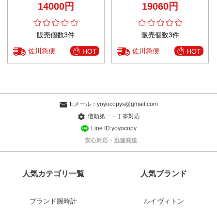
14000円
19060円
カートバッグ ブラウン
販売個数3件
販売個数3件
佐川急便
佐川急便
HOT
HOT
Eメール：
yoyocopys@gmail.com
信頼第一・丁寧対応
Line ID:yoyocopy
安心対応・迅速発送
人気カテゴリ一覧
人気ブランド
ブランド腕時計
ルイヴィトン