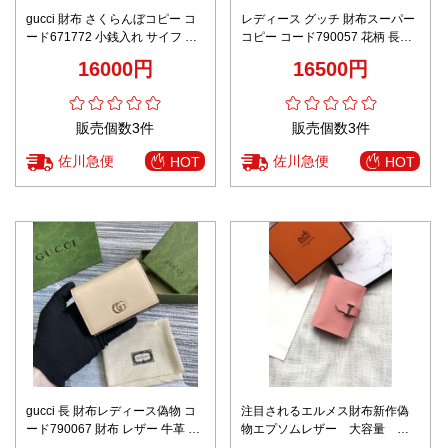
gucci 財布 さくらんぼコピー コ
レディース グッチ 財布スーパー
ード671772 小銭入れ サイフ コ
コピー コード790057 花柄 長財
ンパクト ミニバッグ 財布 レッド
布 レザー 牛革 G Marmontシリー
16000円
16500円
ズ ブラウン
販売個数3件
販売個数3件
佐川急便
佐川急便
HOT
HOT
gucci 長 財布レディース偽物 コ
注目されるエルメス財布新作偽
ード790067 財布 レザー 牛革 G
物エプソムレザー 大容量
Marmontシリーズのクレジット
BEARN