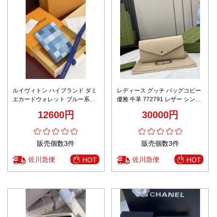
ルイヴィトン ハイブランド ダミ
レディース グッチ バッグコピー
エカードウォレット ブルー系モ
優雅 牛革 772791 レザー シンプ
デル 高評価
ル 手持ちバッグ 長い財布 ブラウ
12600円
30000円
ン
販売個数3件
販売個数3件
佐川急便
佐川急便
HOT
HOT