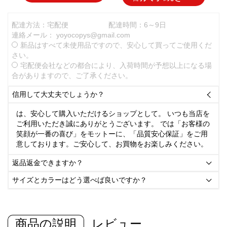
配達方法：宅配便
配達時間：6～9日
連絡メール：
yoyocopys@gmail.com
新品はすべて未使用品ですので、安心して買ってご使用くだ
さい。
宅配便会社などの都合により、入荷時間が予想以上になる場
合がありますので、ご了承ください。
信用して大丈夫でしょうか？

は、安心して購入いただけるショップとして。 いつも当店を
ご利用いただき誠にありがとうございます。 では「お客様の
笑顔が一番の喜び」をモットーに、「品質安心保証」をご用
意しております。ご安心して、お買物をお楽しみください。
返品返金できますか？

サイズとカラーはどう選べば良いですか？

商品の説明
レビュー