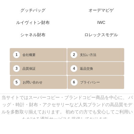
グッチバッグ
オーデマピゲ
ルイヴィトン財布
IWC
シャネル財布
ロレックスモデル
1
2
会社概要
支払い方法
3
4
品質保証
返品交換
5
6
お問い合わせ
プライバシー
当サイトではスーパーコピー・ブランドコピー商品を中心に、 バ
ッグ・時計・財布・アクセサリーなど人気ブランドの高品質モデ
ルを多数取り揃えております。 初めての方でも安心してご利用い
ただける通販サービスを提供しております。
連絡先：
yoyocopys@gmail.com
／ Line: yoyocopy ／ 店長：渡辺
実香 ／ 営業時間：08：30～23：30（24時間受付）