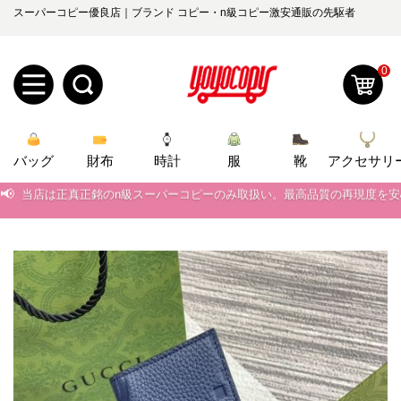
スーパーコピー優良店｜ブランド コピー・n級コピー激安通販の先駆者
0
新
バッグ
規
ロ
財布
時計
服
靴
アクセサリ
📢
当店は正真正銘のn級スーパーコピーのみ取扱い。最高品質の再現度を
ユ
グ
📢
2026春の新作続々更新中！期間中のご注文でお得な割引をご利用いただ
0
📢
新作入荷！ルイ・ヴィトンスーパーコピー バッグ最新モデルが登場。上
ー
イ
📢
当店は正真正銘のn級スーパーコピーのみ取扱い。最高品質の再現度を
ザ
ン
オ
📢
2026春の新作続々更新中！期間中のご注文でお得な割引をご利用いただ
ー
ー
お
📢
新作入荷！ルイ・ヴィトンスーパーコピー バッグ最新モデルが登場。上
yoyocopys@gmail.com
登
ダ
知