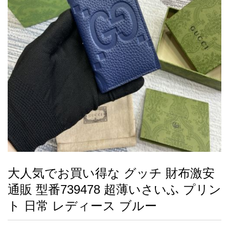
録
ー
ら
アイフォーンケ
管
せ
2026人気特集
アクセサリー
衣装セット
住まい用品
スカーフ
バッグ
ズボン
ベルト
財布
時計
小物
服
靴
ース
理
最
新
製
品
大人気でお買い得な グッチ 財布激安
お
通販 型番739478 超薄いさいふ プリン
す
す
ト 日常 レディース ブルー
め
商