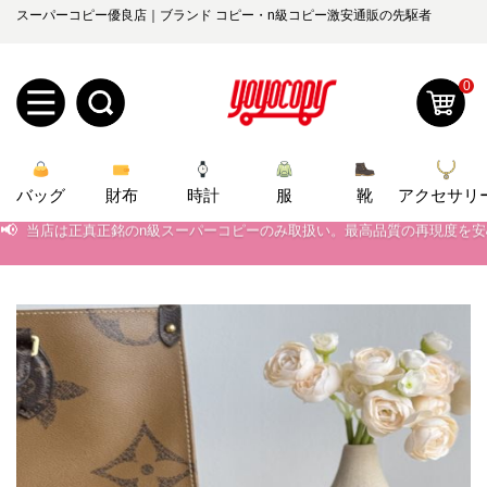
スーパーコピー優良店｜ブランド コピー・n級コピー激安通販の先駆者
0
新
バッグ
規
ロ
財布
時計
服
靴
アクセサリ
📢
当店は正真正銘のn級スーパーコピーのみ取扱い。最高品質の再現度を
📢
2026春の新作続々更新中！期間中のご注文でお得な割引をご利用いただ
ユ
グ
📢
新作入荷！ルイ・ヴィトンスーパーコピー バッグ最新モデルが登場。上
0
ー
イ
📢
当店は正真正銘のn級スーパーコピーのみ取扱い。最高品質の再現度を
ザ
ン
オ
📢
2026春の新作続々更新中！期間中のご注文でお得な割引をご利用いただ
ー
ー
お
📢
新作入荷！ルイ・ヴィトンスーパーコピー バッグ最新モデルが登場。上
yoyocopys@gmail.com
登
ダ
知