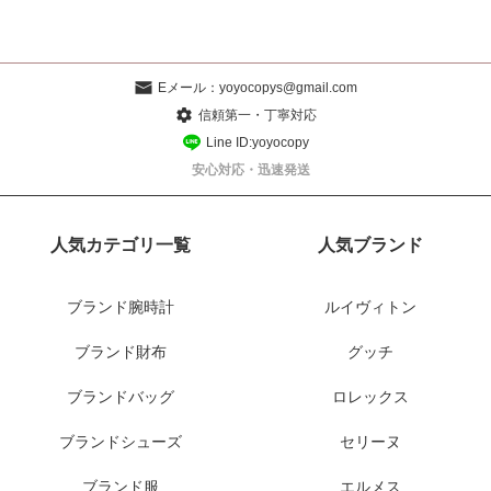
Eメール：
yoyocopys@gmail.com
信頼第一・丁寧対応
Line ID:yoyocopy
安心対応・迅速発送
人気カテゴリ一覧
人気ブランド
ブランド腕時計
ルイヴィトン
ブランド財布
グッチ
ブランドバッグ
ロレックス
ブランドシューズ
セリーヌ
ブランド服
エルメス