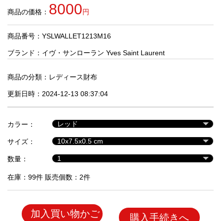
品
8000
商品の価格：
円
商品番号：YSLWALLET1213M16
人
気
ブランド：
イヴ・サンローラン Yves Saint Laurent
商
品
商品の分類：
レディース財布
更新日時：2024-12-13 08:37:04
セ
ー
カラー：
ル
商
サイズ：
品
数量：
在庫：99件 販売個数：2件
加入買い物かご
購入手続きへ