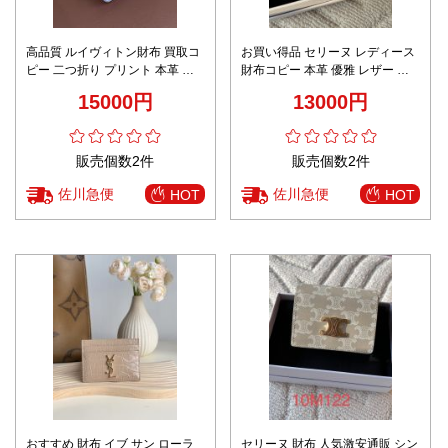
高品質 ルイヴィトン財布 買取コ
お買い得品 セリーヌ レディース
ピー 二つ折り プリント 本革 レ
財布コピー 本革 優雅 レザー 小
ザー M83500 ホワイト
遣い 10I583 ホワイト
15000円
13000円
販売個数2件
販売個数2件
佐川急便
佐川急便
HOT
HOT
おすすめ 財布 イブ サン ローラ
セリーヌ 財布 人気激安通販 シン