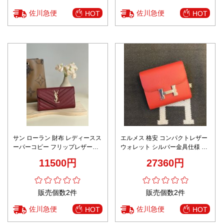
佐川急便
佐川急便
HOT
HOT
サン ローラン 財布 レディースス
エルメス 格安 コンパクトレザー
ーパーコピー フリップレザー財
ウォレット シルバー金具仕様 高
布 ロング 牛革 レザー 品質保証
再現度 レビュー高リピ率 人気財
11500円
27360円
レッド
布
販売個数2件
販売個数2件
佐川急便
佐川急便
HOT
HOT