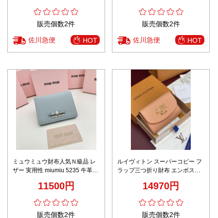
販売個数2件
販売個数2件
佐川急便
佐川急便
HOT
HOT
ミュウミュウ財布人気Ｎ級品 レ
ルイヴィトン スーパーコピー フ
ザー 実用性 miumiu 5235 牛革
ラップ三つ折り財布 エンボスレ
多機能 二つ折り ブルー
ザー ゴールドロゴ 高品質
11500円
14970円
販売個数2件
販売個数2件