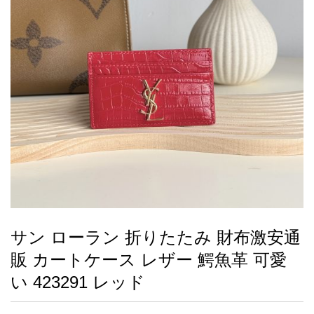
録
ー
ら
アイフォーンケ
管
せ
2026人気特集
アクセサリー
衣装セット
住まい用品
スカーフ
バッグ
ズボン
ベルト
財布
時計
小物
服
靴
ース
理
最
新
製
品
サン ローラン 折りたたみ 財布激安通
お
販 カートケース レザー 鰐魚革 可愛
す
す
い 423291 レッド
め
商