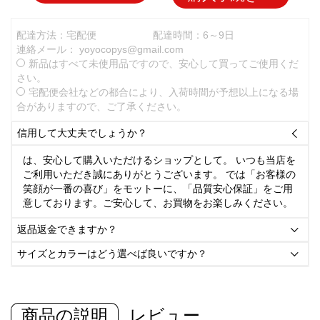
配達方法：宅配便
配達時間：6～9日
連絡メール：
yoyocopys@gmail.com
新品はすべて未使用品ですので、安心して買ってご使用くだ
さい。
宅配便会社などの都合により、入荷時間が予想以上になる場
合がありますので、ご了承ください。
信用して大丈夫でしょうか？

は、安心して購入いただけるショップとして。 いつも当店を
ご利用いただき誠にありがとうございます。 では「お客様の
笑顔が一番の喜び」をモットーに、「品質安心保証」をご用
意しております。ご安心して、お買物をお楽しみください。
返品返金できますか？

サイズとカラーはどう選べば良いですか？

商品の説明
レビュー