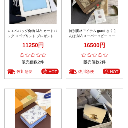
ロエベバッグ偽物 財布 カートバ
特別価格アイテム gucci さくら
ッグ ロゴプリント プレゼント 本
んぼ 財布スーパーコピー コード
革 Ｌ1118 ホワイト
644334 三つ折り 牛革 レザー 財
11250円
16500円
布 花柄 ブラウン
販売個数2件
販売個数2件
佐川急便
佐川急便
HOT
HOT