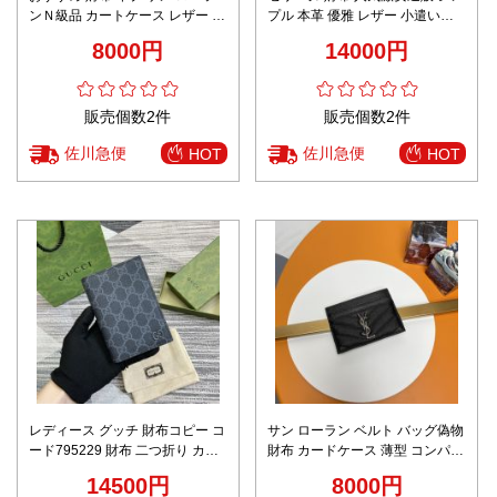
ンＮ級品 カートケース レザー 鰐
プル 本革 優雅 レザー 小遣い
魚革 可愛い 423291 ピンク
10M123 花柄 グレー
8000円
14000円
販売個数2件
販売個数2件
佐川急便
佐川急便
HOT
HOT
レディース グッチ 財布コピー コ
サン ローラン ベルト バッグ偽物
ード795229 財布 二つ折り カー
財布 カードケース 薄型 コンパク
ド入れ クレジットカードケース
ト 薄い 革 カード入れ 423291 ブ
14500円
8000円
花柄 ブルー
ラック