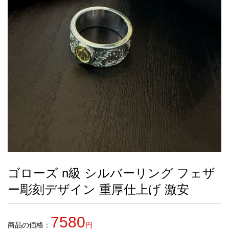
録
ー
ら
アイフォーンケ
管
せ
2026人気特集
アクセサリー
衣装セット
住まい用品
スカーフ
バッグ
ズボン
ベルト
財布
時計
小物
服
靴
ース
理
最
新
製
品
ゴローズ n級 シルバーリング フェザ
お
ー彫刻デザイン 重厚仕上げ 激安
す
す
め
7580
商
商品の価格：
円