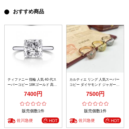
おすすめ商品
ティファニー 指輪 人気 40 代ス
カルティエ リング 人気スーパー
ーパーコピー 18Kゴールド 高級
コピー ダイヤモンド ジャガー形
品 ダイヤモンドリング 四つ爪 眩
個性的な 指輪 18Kゴールド 3色
7400円
7500円
しい シルバー
可選
販売個数1件
販売個数1件
佐川急便
佐川急便
HOT
HOT