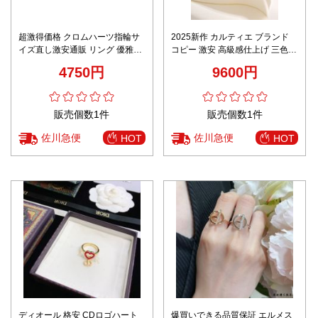
超激得価格 クロムハーツ指輪サ
2025新作 カルティエ ブランド
イズ直し激安通販 リング 優雅
コピー 激安 高級感仕上げ 三色リ
22ｋゴールド 結婚 シンプル
ング 高再現度モデル
4750円
9600円
販売個数1件
販売個数1件
佐川急便
佐川急便
HOT
HOT
ディオール 格安 CDロゴハート
爆買いできる品質保証 エルメス