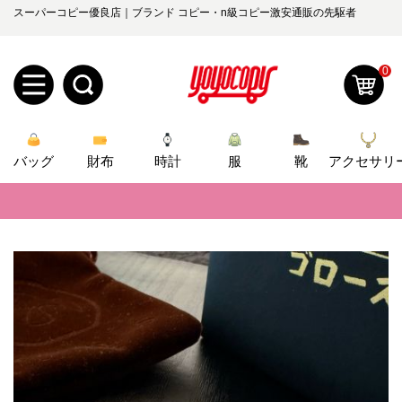
スーパーコピー優良店｜ブランド コピー・n級コピー激安通販の先駆者
0
新
バッグ
規
ロ
財布
時計
服
靴
アクセサリ
📢
当店は正真正銘のn級スーパーコピーのみ取扱い。最高品質の再現度を
ユ
グ
📢
2026春の新作続々更新中！期間中のご注文でお得な割引をご利用いただ
0
ー
イ
📢
新作入荷！ルイ・ヴィトンスーパーコピー バッグ最新モデルが登場。上
ザ
ン
📢
当店は正真正銘のn級スーパーコピーのみ取扱い。最高品質の再現度を
オ
ー
📢
2026春の新作続々更新中！期間中のご注文でお得な割引をご利用いただ
ー
お
yoyocopys@gmail.com
📢
新作入荷！ルイ・ヴィトンスーパーコピー バッグ最新モデルが登場。上
登
ダ
知