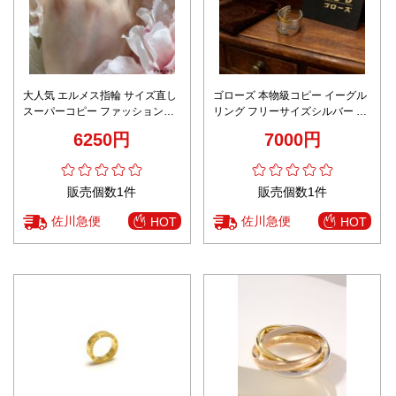
大人気 エルメス指輪 サイズ直し
ゴローズ 本物級コピー イーグル
スーパーコピー ファッション感
リング フリーサイズシルバー 高
リング 輝く 925銀 シルバー
級感仕上げ
6250円
7000円
販売個数1件
販売個数1件
佐川急便
佐川急便
HOT
HOT