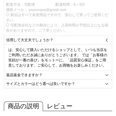
配達方法：宅配便
配達時間：6～9日
連絡メール：
yoyocopys@gmail.com
新品はすべて未使用品ですので、安心して買ってご使用くだ
さい。
宅配便会社などの都合により、入荷時間が予想以上になる場
合がありますので、ご了承ください。
信用して大丈夫でしょうか？

は、安心して購入いただけるショップとして。 いつも当店を
ご利用いただき誠にありがとうございます。 では「お客様の
笑顔が一番の喜び」をモットーに、「品質安心保証」をご用
意しております。ご安心して、お買物をお楽しみください。
返品返金できますか？

サイズとカラーはどう選べば良いですか？

商品の説明
レビュー