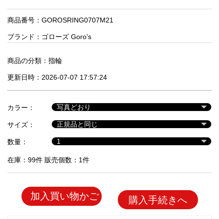
品
商品番号：GOROSRING0707M21
ブランド：
ゴローズ Goro's
人
気
商
商品の分類：
指輪
品
更新日時：2026-07-07 17:57:24
セ
カラー：
ー
サイズ：
ル
商
数量：
品
在庫：99件 販売個数：1件
加入買い物かご
購入手続きへ