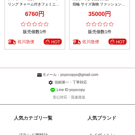
リング チャーム付きフェミニン
指輪 サイズ偽物 ファッション感
デザイン 高品質
リング 輝く 多色可選
6760円
35000円
販売個数1件
販売個数1件
佐川急便
佐川急便
HOT
HOT
Eメール：
yoyocopys@gmail.com
信頼第一・丁寧対応
Line ID:yoyocopy
安心対応・迅速発送
人気カテゴリ一覧
人気ブランド