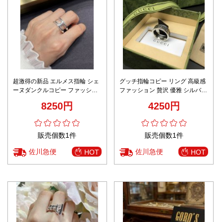
超激得の新品 エルメス指輪 シェ
グッチ指輪コピー リング 高級感
ーヌダンクルコピー ファッショ
ファッション 贅沢 優雅 シルバー
ン感 リング 輝く 925銀 シルバー
色
8250円
4250円
販売個数1件
販売個数1件
佐川急便
佐川急便
HOT
HOT