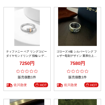
ティファニー ペア リングコピー
ゴローズ n級 シルバーリング フ
ダイヤモンドリング 指輪 レディ
ェザー彫刻デザイン 重厚仕上げ
ース 結婚 おしゃれ 魅力的 シル
激安
7250円
7580円
バー
販売個数1件
販売個数1件
佐川急便
佐川急便
HOT
HOT