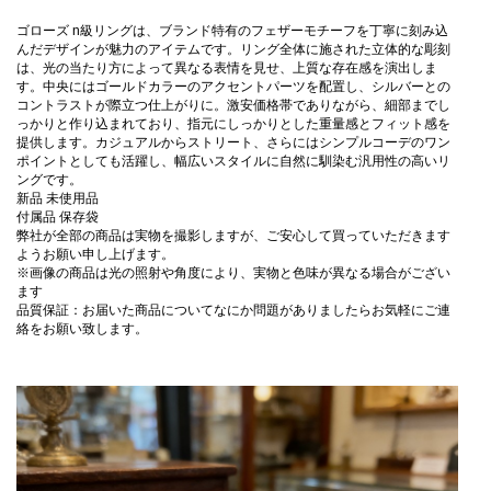
ゴローズ n級リングは、ブランド特有のフェザーモチーフを丁寧に刻み込
んだデザインが魅力のアイテムです。リング全体に施された立体的な彫刻
は、光の当たり方によって異なる表情を見せ、上質な存在感を演出しま
す。中央にはゴールドカラーのアクセントパーツを配置し、シルバーとの
コントラストが際立つ仕上がりに。激安価格帯でありながら、細部までし
っかりと作り込まれており、指元にしっかりとした重量感とフィット感を
提供します。カジュアルからストリート、さらにはシンプルコーデのワン
ポイントとしても活躍し、幅広いスタイルに自然に馴染む汎用性の高いリ
ングです。
新品 未使用品
付属品 保存袋
弊社が全部の商品は実物を撮影しますが、ご安心して買っていただきます
ようお願い申し上げます。
※画像の商品は光の照射や角度により、実物と色味が異なる場合がござい
ます
品質保証：お届いた商品についてなにか問題がありましたらお気軽にご連
絡をお願い致します。