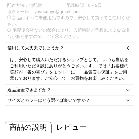
配達方法：宅配便
配達時間：6～9日
連絡メール：
yoyocopys@gmail.com
新品はすべて未使用品ですので、安心して買ってご使用くだ
さい。
宅配便会社などの都合により、入荷時間が予想以上になる場
合がありますので、ご了承ください。
信用して大丈夫でしょうか？

は、安心して購入いただけるショップとして。 いつも当店を
ご利用いただき誠にありがとうございます。 では「お客様の
笑顔が一番の喜び」をモットーに、「品質安心保証」をご用
意しております。ご安心して、お買物をお楽しみください。
返品返金できますか？

サイズとカラーはどう選べば良いですか？

商品の説明
レビュー