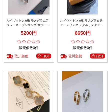
ルイヴィトン n級 モノグラムフ
ルイヴィトン n級 モノグラムチ
ラワーオープンリング カラース
ェーンリング メタルリンクジュ
トーンデザイン 安心サイト
エリー 高評価
5200円
6650円
販売個数3件
販売個数3件
佐川急便
佐川急便
HOT
HOT