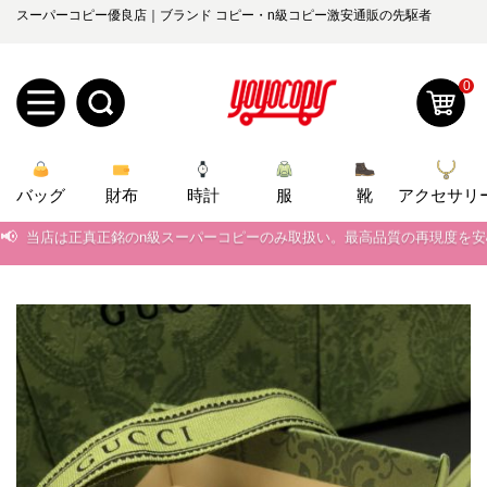
スーパーコピー優良店｜ブランド コピー・n級コピー激安通販の先駆者
0
新
バッグ
規
ロ
財布
時計
服
靴
アクセサリ
📢
当店は正真正銘のn級スーパーコピーのみ取扱い。最高品質の再現度を
ユ
グ
📢
2026春の新作続々更新中！期間中のご注文でお得な割引をご利用いただ
0
📢
新作入荷！ルイ・ヴィトンスーパーコピー バッグ最新モデルが登場。上
ー
イ
📢
当店は正真正銘のn級スーパーコピーのみ取扱い。最高品質の再現度を
ザ
ン
オ
📢
2026春の新作続々更新中！期間中のご注文でお得な割引をご利用いただ
ー
ー
お
📢
新作入荷！ルイ・ヴィトンスーパーコピー バッグ最新モデルが登場。上
yoyocopys@gmail.com
登
ダ
知