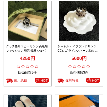
グッチ指輪コピー リング 高級感
シャネル ハイブランド リング
ファッション 贅沢 優雅 シルバー
CCロゴ ラインストーン装飾 ワ
色
イドデザイン 高級感ジュエリー
4250円
5600円
販売個数3件
販売個数3件
佐川急便
佐川急便
HOT
HOT