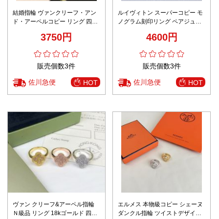
結婚指輪 ヴァンクリーフ・アン
ルイヴィトン スーパーコピー モ
ド・アーペルコピー リング 四つ
ノグラム刻印リング ペアジュエ
葉 シンプル 多色可選
リーデザイン 口コミ多数
3750円
4600円
販売個数3件
販売個数3件
佐川急便
佐川急便
HOT
HOT
ヴァン クリーフ&アーペル指輪
エルメス 本物級コピー シェーヌ
Ｎ級品 リング 18kゴールド 四つ
ダンクル指輪 ツイストデザイン