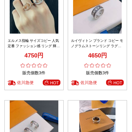
エルメス指輪 サイズコピー 人気
ルイヴィトン ブランド コピー モ
定番 ファッション感 リング 輝く
ノグラムストーンリング ラグジ
ダイヤ飾 多色可選
ュアリージュエリーデザイン 満
4750円
4650円
足度高い
販売個数3件
販売個数3件
佐川急便
佐川急便
HOT
HOT