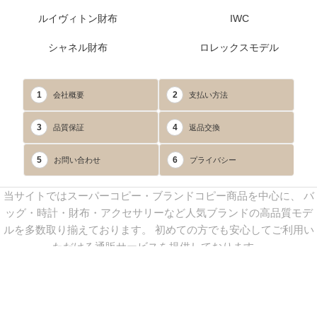
ルイヴィトン財布
IWC
シャネル財布
ロレックスモデル
1
2
会社概要
支払い方法
3
4
品質保証
返品交換
5
6
お問い合わせ
プライバシー
当サイトではスーパーコピー・ブランドコピー商品を中心に、 バ
ッグ・時計・財布・アクセサリーなど人気ブランドの高品質モデ
ルを多数取り揃えております。 初めての方でも安心してご利用い
ただける通販サービスを提供しております。
連絡先：
yoyocopys@gmail.com
／ Line: yoyocopy ／ 店長：渡辺
実香 ／ 営業時間：08：30～23：30（24時間受付）
※当WEBサイト掲載写真の無断転載・外部利用を禁止します。
Copyright © 2013-2025
YOYOCOPY
All Rights Reserved.
sitemap