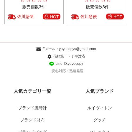
販売個数3件
販売個数3件
佐川急便
佐川急便
HOT
HOT
Eメール：
yoyocopys@gmail.com
信頼第一・丁寧対応
Line ID:yoyocopy
安心対応・迅速発送
人気カテゴリ一覧
人気ブランド
ブランド腕時計
ルイヴィトン
ブランド財布
グッチ