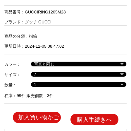
品
商品番号：GUCCIRING1205M28
ブランド：
グッチ GUCCI
人
気
商
商品の分類：
指輪
品
更新日時：2024-12-05 08:47:02
セ
カラー：
ー
サイズ：
ル
商
数量：
品
在庫：99件 販売個数：3件
加入買い物かご
購入手続きへ