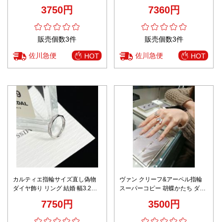
葉 ダイヤ飾り 三つ色可選
仕様 職人技術再現
3750円
7360円
販売個数3件
販売個数3件
佐川急便
佐川急便
HOT
HOT
カルティエ指輪サイズ直し偽物
ヴァン クリーフ&アーペル指輪
ダイヤ飾り リング 結婚 幅3.2mm
スーパーコピー 胡蝶かたち ダイ
シンプル シルバー
ヤ飾り リング ゴールド
7750円
3500円