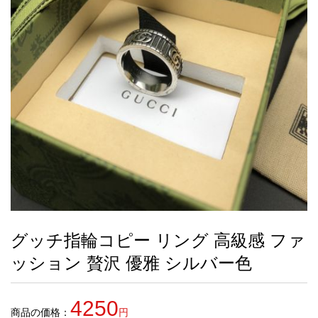
録
ー
ら
アイフォーンケ
管
せ
2026人気特集
アクセサリー
衣装セット
住まい用品
スカーフ
バッグ
ズボン
ベルト
財布
時計
小物
服
靴
ース
理
最
新
製
品
グッチ指輪コピー リング 高級感 ファ
お
ッション 贅沢 優雅 シルバー色
す
す
め
4250
商
商品の価格：
円