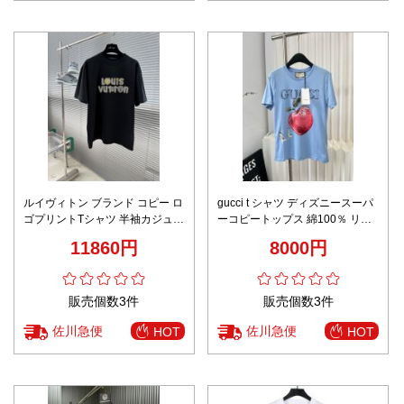
ルイヴィトン ブランド コピー ロ
gucci t シャツ ディズニースーパ
ゴプリントTシャツ 半袖カジュア
ーコピートップス 綿100％ リン
ルデザイン 発送保証
ゴプリント 半袖 シンプル 人気
11860円
8000円
柔らかい ブルー
販売個数3件
販売個数3件
佐川急便
佐川急便
HOT
HOT