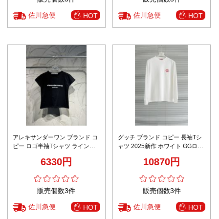
佐川急便
佐川急便
HOT
HOT
アレキサンダーワン ブランド コ
グッチ ブランド コピー 長袖Tシ
ピー ロゴ半袖Tシャツ ラインス
ャツ 2025新作 ホワイト GGロゴ
トーン仕様 夏服 発送保証
刺繍 通気 快適な着心地 シンプル
6330円
10870円
デザイン 男女兼用 安心サイト
販売個数3件
販売個数3件
佐川急便
佐川急便
HOT
HOT