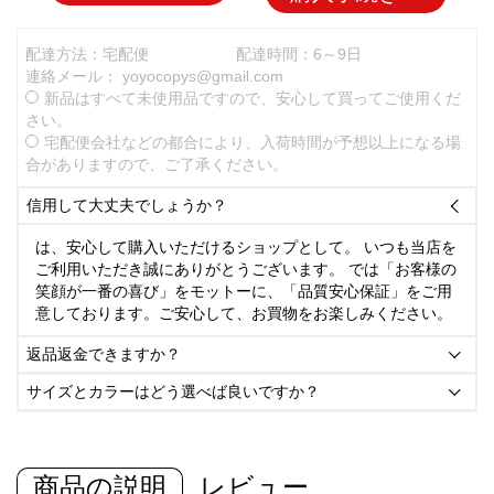
配達方法：宅配便
配達時間：6～9日
連絡メール：
yoyocopys@gmail.com
新品はすべて未使用品ですので、安心して買ってご使用くだ
さい。
宅配便会社などの都合により、入荷時間が予想以上になる場
合がありますので、ご了承ください。
信用して大丈夫でしょうか？

は、安心して購入いただけるショップとして。 いつも当店を
ご利用いただき誠にありがとうございます。 では「お客様の
笑顔が一番の喜び」をモットーに、「品質安心保証」をご用
意しております。ご安心して、お買物をお楽しみください。
返品返金できますか？

サイズとカラーはどう選べば良いですか？

商品の説明
レビュー