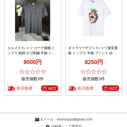
エルメス tシャツ コーデ偽物 ト
ギャラリーデプト tシャツ激安通
ップス 純綿 ロゴ刺繍 半袖 シン
販 トップス 半袖 プリント ゆっ
プル 通気性いい グレー
たり 純綿 ホワイト
9000円
8250円
販売個数3件
販売個数3件
佐川急便
佐川急便
HOT
HOT
Eメール：
yoyocopys@gmail.com
信頼第一・丁寧対応