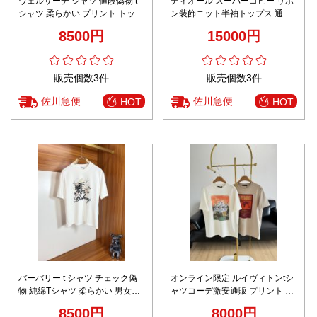
ヴェルサーチ シャツ 値段偽物 t
ディオール スーパーコピー リボ
シャツ 柔らかい プリント トップ
ン装飾ニット半袖トップス 通気
ス 100％綿 ゆったり 多色可選
仕様 高品質
8500円
15000円
販売個数3件
販売個数3件
佐川急便
佐川急便
HOT
HOT
バーバリー t シャツ チェック偽
オンライン限定 ルイヴィトンtシ
物 純綿Tシャツ 柔らかい 男女兼
ャツコーデ激安通販 プリント 半
用 トップス 短袖 ホワイト
袖 トップス 柔軟 100％綿 2色可
8500円
8000円
選