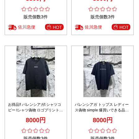
販売個数3件
販売個数3件
佐川急便
佐川急便
HOT
HOT
お得品‼ バレンシアガt シャツコ
バレンシアガ トップス レディー
ピー tシャツ偽物 ロゴプリント
ス偽物 simple 爆買いできる品質
抗菌防臭 トップス 短袖 純綿 男
保証 Tシャツ 純綿 柔らかい ブラ
8000円
8000円
女兼用 ブラック
ック
販売個数3件
販売個数3件