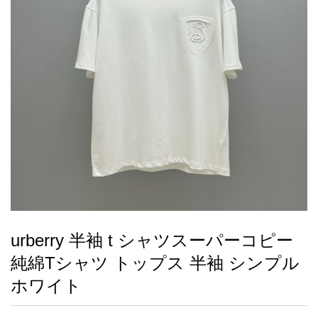
録
ー
ら
アイフォーンケ
管
せ
2026人気特集
アクセサリー
衣装セット
住まい用品
スカーフ
バッグ
ズボン
ベルト
財布
時計
小物
服
靴
ース
理
最
新
製
品
urberry 半袖 t シャツスーパーコピー
お
純綿Tシャツ トップス 半袖 シンプル
す
す
ホワイト
め
商