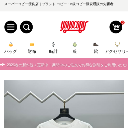
スーパーコピー優良店｜ブランド コピー・n級コピー激安通販の先駆者
📢
当店は正真正銘のn級スーパーコピーのみ取扱い。最高品質の再現度を
0
📢
2026春の新作続々更新中！期間中のご注文でお得な割引をご利用いただ
📢
新作入荷！ルイ・ヴィトンスーパーコピー バッグ最新モデルが登場。上
新
📢
当店は正真正銘のn級スーパーコピーのみ取扱い。最高品質の再現度を
バッグ
規
ロ
財布
時計
服
靴
アクセサリ
📢
2026春の新作続々更新中！期間中のご注文でお得な割引をご利用いただ
ユ
グ
📢
新作入荷！ルイ・ヴィトンスーパーコピー バッグ最新モデルが登場。上
0
ー
イ
ザ
ン
オ
ー
ー
お
yoyocopys@gmail.com
登
ダ
知