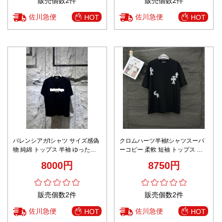
販売個数2件
販売個数2件
佐川急便
佐川急便
HOT
HOT
バレンシアガtシャツ サイズ感偽
クロムハーツ半袖tシャツスーパ
物 純綿 トップス 半袖 ゆったり
ーコピー 柔軟 短袖 トップス 純
柔らかい 期間限定品 ファッショ
綿 カップル プリント ブラック
8000円
8750円
ン ブラック
販売個数2件
販売個数2件
佐川急便
佐川急便
HOT
HOT