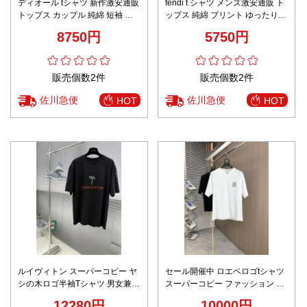
ディオール tシャツ 新作激安通販
fendi t シャツ メンズ激安通販 ト
トップス カップル 純綿 短袖 柔
ップス 純綿 プリント ゆったり
軟 プリント 上質 男女兼用 2色可
柔らかい 半袖 夏服 刺繍 ホワイ
8750円
5750円
選 ホワイト
ト
販売個数2件
販売個数2件
佐川急便
佐川急便
HOT
HOT
ルイヴィトン スーパーコピー ヤ
セール開催中 ロエベロゴtシャツ
シの木ロゴ半袖Tシャツ 男女兼用
スーパーコピー ファッション 純
リラックス仕様 即納対応
綿 トップス 短袖 ホワイト
12280円
10000円