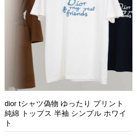
録
ー
ら
アイフォーンケ
管
せ
2026人気特集
アクセサリー
衣装セット
住まい用品
スカーフ
バッグ
ズボン
ベルト
財布
時計
小物
服
靴
ース
理
最
新
製
品
dior tシャツ偽物 ゆったり プリント
お
純綿 トップス 半袖 シンプル ホワイ
す
す
ト
め
商