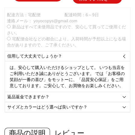
配達方法：宅配便
配達時間：6～9日
連絡メール：
yoyocopys@gmail.com
新品はすべて未使用品ですので、安心して買ってご使用くだ
さい。
宅配便会社などの都合により、入荷時間が予想以上になる場
合がありますので、ご了承ください。
信用して大丈夫でしょうか？

は、安心して購入いただけるショップとして。 いつも当店を
ご利用いただき誠にありがとうございます。 では「お客様の
笑顔が一番の喜び」をモットーに、「品質安心保証」をご用
意しております。ご安心して、お買物をお楽しみください。
返品返金できますか？

サイズとカラーはどう選べば良いですか？

商品の説明
レビュー