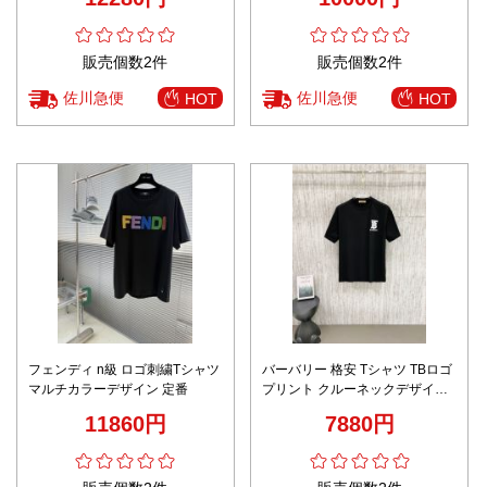
販売個数2件
販売個数2件
佐川急便
佐川急便
HOT
HOT
フェンディ n級 ロゴ刺繍Tシャツ
バーバリー 格安 Tシャツ TBロゴ
マルチカラーデザイン 定番
プリント クルーネックデザイン
快適な着心地
11860円
7880円