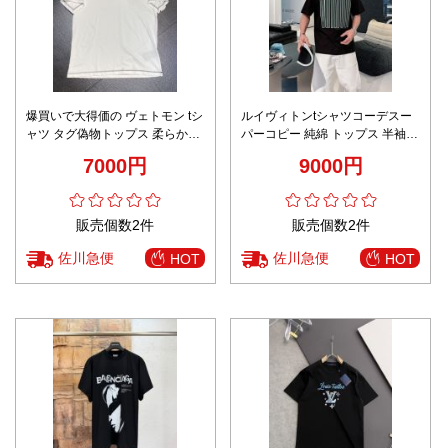
爆買いで大得価の ヴェトモン tシ
ルイヴィトンtシャツコーデスー
ャツ タグ偽物トップス 柔らかい
パーコピー 純綿 トップス 半袖
短袖 プリント 純綿 メンズ ホワ
プリント 柔軟 シンプル ブラック
7000円
9000円
イト
販売個数2件
販売個数2件
佐川急便
佐川急便
HOT
HOT