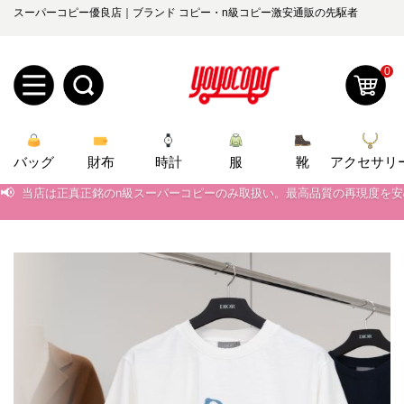
スーパーコピー優良店｜ブランド コピー・n級コピー激安通販の先駆者
0
新
バッグ
規
ロ
財布
時計
服
靴
アクセサリ
📢
当店は正真正銘のn級スーパーコピーのみ取扱い。最高品質の再現度を
ユ
グ
📢
2026春の新作続々更新中！期間中のご注文でお得な割引をご利用いただ
📢
0
新作入荷！ルイ・ヴィトンスーパーコピー バッグ最新モデルが登場。上
ー
イ
📢
当店は正真正銘のn級スーパーコピーのみ取扱い。最高品質の再現度を
ザ
ン
オ
📢
2026春の新作続々更新中！期間中のご注文でお得な割引をご利用いただ
ー
ー
お
📢
新作入荷！ルイ・ヴィトンスーパーコピー バッグ最新モデルが登場。上
yoyocopys@gmail.com
登
ダ
知