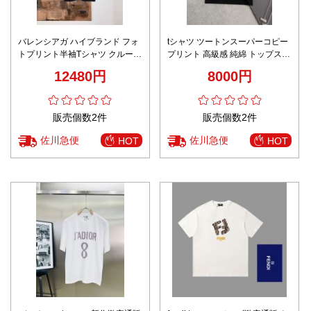
バレンシアガ ハイブランド フォ
tシャツ ツートンスーパーコピー
トプリント半袖Tシャツ クルーネ
プリント 高級感 純綿 トップス
ック モノトーンデザイン 高品質
カジュアル 半袖 限定の商品 ブラ
12480円
8000円
ック
販売個数2件
販売個数2件
佐川急便
佐川急便
HOT
HOT