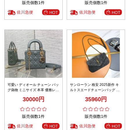
販売個数1件
販売個数1件
佐川急便
佐川急便
HOT
HOT
可愛い ディオール チェーン バッ
サンローラン 格安 2025新作 キ
グ偽物 ミニサイズ 本革 優雅レデ
ルトスエードチェーンバッグ 圧
ィ レザー 大容量 ハンドバッグ
倒的な再現度と精密ディテール
30000円
35960円
グリーン
細部まで忠実な高級感仕上げ 発
送保証 追跡可能 安心サイト
販売個数1件
販売個数1件
佐川急便
佐川急便
HOT
HOT