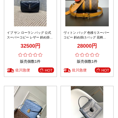
イブ サン ローラン バッグ 公式
ヴィトン バッグ 色移りスーパー
スーパーコピー レザー 斜め掛け
コピー 斜め掛けバッグ 花柄
バッグ チェーン 本革 821749 ブ
M11542 柔らかい 本革 大容量 丸
32500円
28000円
ラック
形 ブラウン
販売個数1件
販売個数1件
佐川急便
佐川急便
HOT
HOT