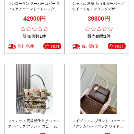
サンローラン スーパーコピー ラ
シャネル 格安 ショルダーバッグ
フィアチェーントートバッグ 編
ツイードキルティングデザイン
み込みデザイン 定番 高級感仕上
上質感 高再現度
42900円
39800円
げ
販売個数1件
販売個数1件
佐川急便
佐川急便
HOT
HOT
フェンディ 高級感仕上げ ショル
ルイヴィトン ブランド コピー モ
ダーバッグ ブランド コピー 安全
ノグラムハンドバッグ ワイドス
通販 高再現度 専用ケース付属 高
トラップ 2WAY仕様 コンパクト