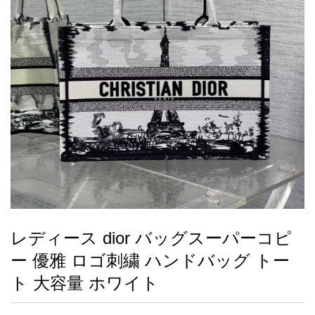
録
ー
ら
アイフォーンケ
管
せ
2026人気特集
アクセサリー
衣装セット
住まい用品
スカーフ
バッグ
ズボン
ベルト
財布
時計
小物
服
靴
ース
理
最
新
製
品
レディース dior バッグスーパーコピ
お
ー 優雅 ロゴ刺繍 ハンドバッグ トー
す
す
ト 大容量 ホワイト
め
商