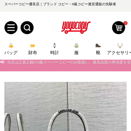
スーパーコピー優良店｜ブランド コピー・n級コピー激安通販の先駆者
0
新
バッグ
規
ロ
財布
時計
服
靴
アクセサリ
📢
当店は正真正銘のn級スーパーコピーのみ取扱い。最高品質の再現度を
📢
2026春の新作続々更新中！期間中のご注文でお得な割引をご利用いただ
ユ
グ
📢
新作入荷！ルイ・ヴィトンスーパーコピー バッグ最新モデルが登場。上
0
ー
イ
📢
当店は正真正銘のn級スーパーコピーのみ取扱い。最高品質の再現度を
ザ
ン
オ
📢
2026春の新作続々更新中！期間中のご注文でお得な割引をご利用いただ
ー
ー
お
📢
新作入荷！ルイ・ヴィトンスーパーコピー バッグ最新モデルが登場。上
yoyocopys@gmail.com
登
ダ
知