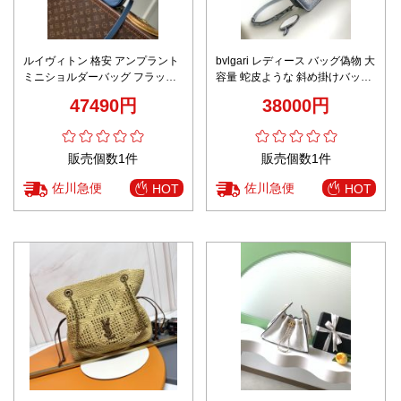
ルイヴィトン 格安 アンプラント
bvlgari レディース バッグ偽物 大
ミニショルダーバッグ フラップ
容量 蛇皮ような 斜め掛けバッグ
デザイン ゴールド金具 高級レベ
優雅 人気新作 レディース グレイ
47490円
38000円
ル仕様
販売個数1件
販売個数1件
佐川急便
佐川急便
HOT
HOT