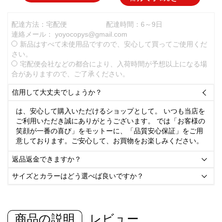
配達方法：宅配便
配達時間：6～9日
連絡メール：
yoyocopys@gmail.com
新品はすべて未使用品ですので、安心して買ってご使用くだ
さい。
宅配便会社などの都合により、入荷時間が予想以上になる場
合がありますので、ご了承ください。
信用して大丈夫でしょうか？

は、安心して購入いただけるショップとして。 いつも当店を
ご利用いただき誠にありがとうございます。 では「お客様の
笑顔が一番の喜び」をモットーに、「品質安心保証」をご用
意しております。ご安心して、お買物をお楽しみください。
返品返金できますか？

サイズとカラーはどう選べば良いですか？

商品の説明
レビュー