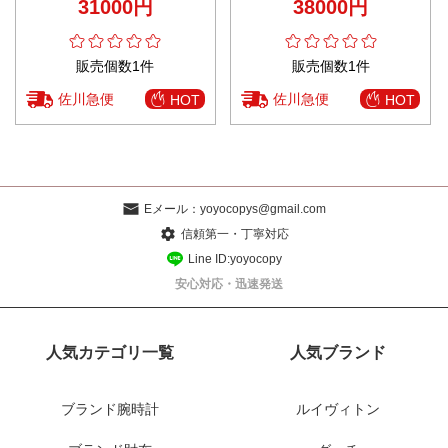
31000円
38000円
ト
販売個数1件
販売個数1件
佐川急便
佐川急便
HOT
HOT
Eメール：
yoyocopys@gmail.com
信頼第一・丁寧対応
Line ID:yoyocopy
安心対応・迅速発送
人気カテゴリ一覧
人気ブランド
ブランド腕時計
ルイヴィトン