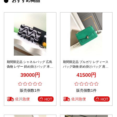
おすすめ商品
期間限定品 シャネルバッグ 広島
期間限定品 ブルガリ レディース
偽物 レザー 斜め掛けバッグ 本革
バッグ偽物 斜め掛けバッグ 肩掛
チェーンバッグ AS2407 ブラッ
け 牛革 現代感 レディース グリ
39000円
41500円
ク
ーン
販売個数1件
販売個数1件
佐川急便
佐川急便
HOT
HOT