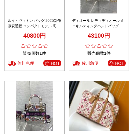
ルイ・ヴィトン バッグ 2025新作
ディオール レディディオール ミ
激安通販 コンパクトモデル 高級
ニキルティングハンドバッグ
感仕上げ 精密ディテール ユーザ
2026新作 ホワイト 定番モデル
40800円
43100円
ー満足保証
高再現度激安屋口コミ 高品質本
革使用 精密ディテール 安心取引
販売個数1件
販売個数1件
佐川急便
佐川急便
HOT
HOT