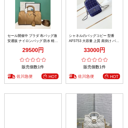
セール開催中 プラダ 布バッグ激
シャネルのバッグコピー 型番
安通販 ナイロンバッグ 防水 軽量
AP3753 大容量 上質 肩掛け バッ
リサイクル 旅行バッグ 大容量 シ
クバッグ 大人気 ブルー
29500円
33000円
ンプル ブラウン
販売個数1件
販売個数1件
佐川急便
佐川急便
HOT
HOT