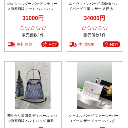
dior ショルダー バッグ レディー
ルイヴィトンバッグ 赤偽物 ハン
ス激安通販 トート ハンドバッグ
ドバッグ 牛革 レザー 旅行 大容
優雅 プリント 日常 シンプル 大
量 プリント M11251 レッド
31000円
34000円
容量 パープル
販売個数1件
販売個数1件
佐川急便
佐川急便
HOT
HOT
華やかな雰囲気 ディオール カバ
シャネル バッグ ファースーパー
ン激安通販 ハンドバッグ 優雅 フ
コピー レザー チェーンバッグ 斜
ァッション感 花柄 手持ち ブルー
め掛け ハンドバッグ 優雅 ホワイ