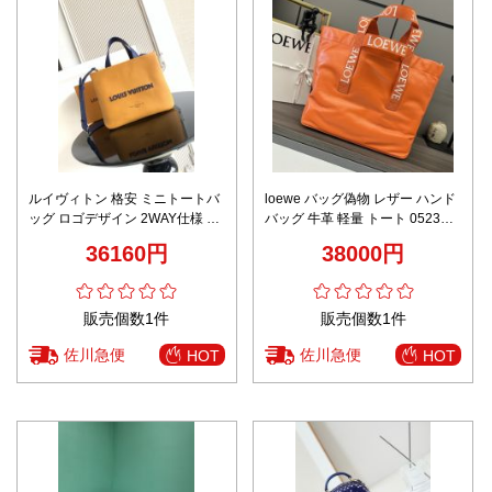
ルイヴィトン 格安 ミニトートバ
loewe バッグ偽物 レザー ハンド
ッグ ロゴデザイン 2WAY仕様 リ
バッグ 牛革 軽量 トート 052301
ピーター多数
ロゴ刺繍 大容量 オレンジ色
36160円
38000円
販売個数1件
販売個数1件
佐川急便
佐川急便
HOT
HOT