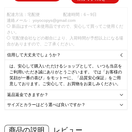
配達方法：宅配便
配達時間：6～9日
連絡メール：
yoyocopys@gmail.com
新品はすべて未使用品ですので、安心して買ってご使用くだ
さい。
宅配便会社などの都合により、入荷時間が予想以上になる場
合がありますので、ご了承ください。
信用して大丈夫でしょうか？

は、安心して購入いただけるショップとして。 いつも当店を
ご利用いただき誠にありがとうございます。 では「お客様の
笑顔が一番の喜び」をモットーに、「品質安心保証」をご用
意しております。ご安心して、お買物をお楽しみください。
返品返金できますか？

サイズとカラーはどう選べば良いですか？

商品の説明
レビュー