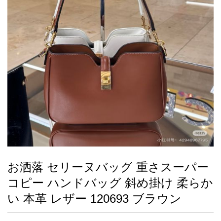
録
ー
ら
アイフォーンケ
管
せ
2026人気特集
アクセサリー
衣装セット
住まい用品
スカーフ
バッグ
ズボン
ベルト
財布
時計
小物
服
靴
ース
理
最
新
製
品
お洒落 セリーヌバッグ 重さスーパー
お
コピー ハンドバッグ 斜め掛け 柔らか
す
す
い 本革 レザー 120693 ブラウン
め
商