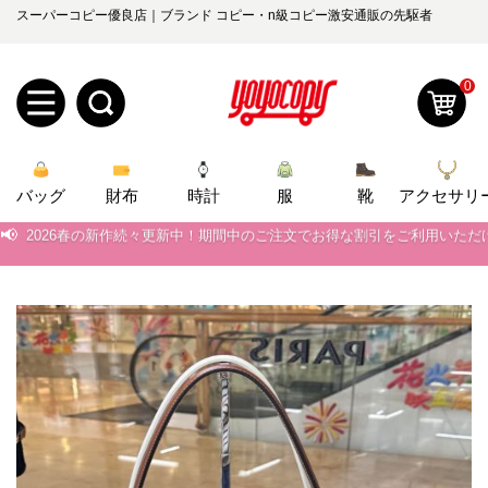
スーパーコピー優良店｜ブランド コピー・n級コピー激安通販の先駆者
0
新
📢
当店は正真正銘のn級スーパーコピーのみ取扱い。最高品質の再現度を
バッグ
規
ロ
財布
時計
服
靴
アクセサリ
📢
2026春の新作続々更新中！期間中のご注文でお得な割引をご利用いただ
ユ
グ
📢
新作入荷！ルイ・ヴィトンスーパーコピー バッグ最新モデルが登場。上
0
ー
イ
📢
当店は正真正銘のn級スーパーコピーのみ取扱い。最高品質の再現度を
ザ
ン
📢
2026春の新作続々更新中！期間中のご注文でお得な割引をご利用いただ
オ
📢
新作入荷！ルイ・ヴィトンスーパーコピー バッグ最新モデルが登場。上
ー
ー
お
yoyocopys@gmail.com
登
ダ
知