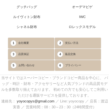
グッチバッグ
オーデマピゲ
ルイヴィトン財布
IWC
シャネル財布
ロレックスモデル
1
2
会社概要
支払い方法
3
4
品質保証
返品交換
5
6
お問い合わせ
プライバシー
当サイトではスーパーコピー・ブランドコピー商品を中心に、 バ
ッグ・時計・財布・アクセサリーなど人気ブランドの高品質モデ
ルを多数取り揃えております。 初めての方でも安心してご利用い
ただける通販サービスを提供しております。
連絡先：
yoyocopys@gmail.com
／ Line: yoyocopy ／ 店長：渡辺
実香 ／ 営業時間：08：30～23：30（24時間受付）