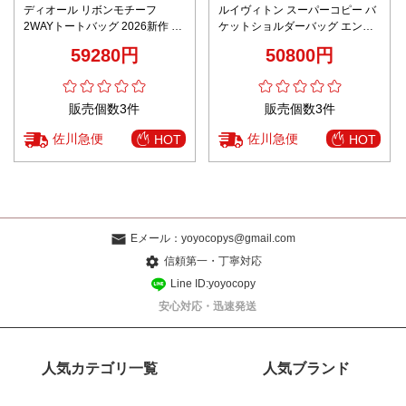
ディオール リボンモチーフ
ルイヴィトン スーパーコピー バ
2WAYトートバッグ 2026新作 ブ
ケットショルダーバッグ エンボ
ラック 定番モデル 高再現度コピ
スモノグラム 上品レザー 高再現
59280円
50800円
ー 安全通販 高品質本革使用 精密
度
ディテール 即納対応
販売個数3件
販売個数3件
佐川急便
佐川急便
HOT
HOT
Eメール：
yoyocopys@gmail.com
信頼第一・丁寧対応
Line ID:yoyocopy
安心対応・迅速発送
人気カテゴリ一覧
人気ブランド