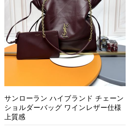
録
ー
ら
アイフォーンケ
管
せ
2026人気特集
アクセサリー
衣装セット
住まい用品
スカーフ
バッグ
ズボン
ベルト
財布
時計
小物
服
靴
ース
理
最
新
製
品
サンローラン ハイブランド チェーン
お
ショルダーバッグ ワインレザー仕様
す
す
上質感
め
商