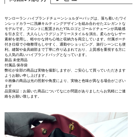
サンローラン ハイブランドチェーンショルダーバッグは、落ち着いたワイ
ンレッドカラーに洗練キルティングデザインを組み合わせたエレガントな
モデルです。フロントに配置されたYSLロゴとゴールドチェーンが高級感
を引き立て、大人らしいラグジュアリースタイルを演出。柔らかなレザー
素材を使用し、軽やかな持ち心地と収納力を両立しています。付属ポーチ
付き仕様で小物整理もしやすく、通勤やショッピング、旅行シーンにも便
利。縫製や金具細部まで丁寧に作り込まれており、上質感を重視する方に
も人気の高いハイブランドバッグとなっています。
新品 未使用品
付属品 保存袋
弊社が全部の商品は実物を撮影しますが、ご安心して買っていただきます
ようお願い申し上げます。
※画像の商品は光の照射や角度により、実物と色味が異なる場合がござい
ます
品質保証：お届いた商品についてなにか問題がありましたらお気軽にご連
絡をお願い致します。