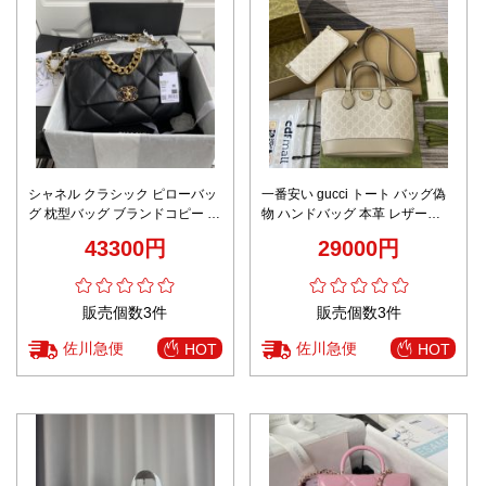
シャネル クラシック ピローバッ
一番安い gucci トート バッグ偽
グ 枕型バッグ ブランドコピー 人
物 ハンドバッグ 本革 レザー
気売れ筋 新作 高品質 満足度 口
811716 花柄 上質 ホワイト
43300円
29000円
コミ おすすめ
販売個数3件
販売個数3件
佐川急便
佐川急便
HOT
HOT