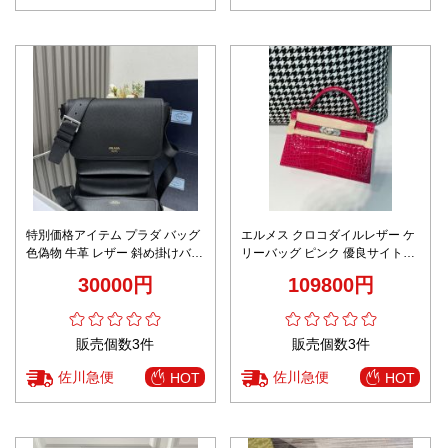
特別価格アイテム プラダ バッグ
エルメス クロコダイルレザー ケ
色偽物 牛革 レザー 斜め掛けバッ
リーバッグ ピンク 優良サイト
グ 2VD069 ブラック
2025新作 高級感仕上げ 本格派モ
30000円
109800円
デル
販売個数3件
販売個数3件
佐川急便
佐川急便
HOT
HOT