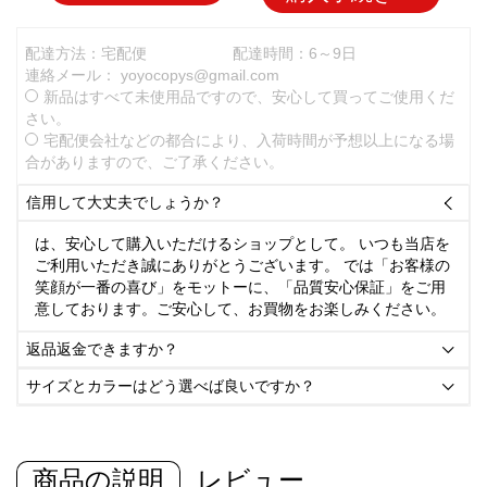
配達方法：宅配便
配達時間：6～9日
連絡メール：
yoyocopys@gmail.com
新品はすべて未使用品ですので、安心して買ってご使用くだ
さい。
宅配便会社などの都合により、入荷時間が予想以上になる場
合がありますので、ご了承ください。
信用して大丈夫でしょうか？

は、安心して購入いただけるショップとして。 いつも当店を
ご利用いただき誠にありがとうございます。 では「お客様の
笑顔が一番の喜び」をモットーに、「品質安心保証」をご用
意しております。ご安心して、お買物をお楽しみください。
返品返金できますか？

サイズとカラーはどう選べば良いですか？

商品の説明
レビュー