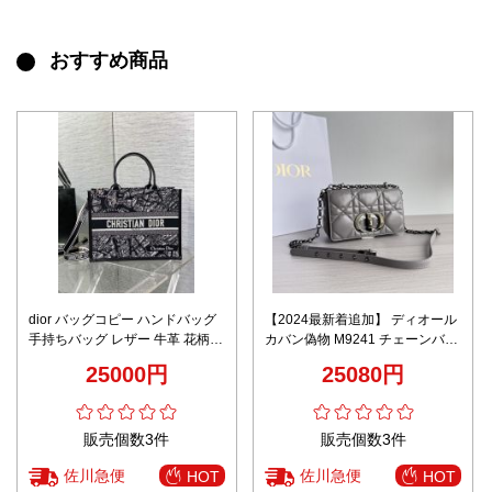
おすすめ商品
dior バッグコピー ハンドバッグ
【2024最新着追加】 ディオール
手持ちバッグ レザー 牛革 花柄
カバン偽物 M9241 チェーンバッ
大容量 トートバッグ ブラック
グ
25000円
25080円
販売個数3件
販売個数3件
佐川急便
佐川急便
HOT
HOT