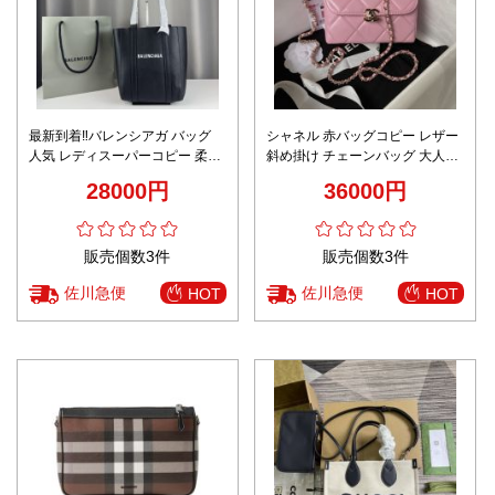
最新到着‼バレンシアガ バッグ
シャネル 赤バッグコピー レザー
人気 レディスーパーコピー 柔軟
斜め掛け チェーンバッグ 大人気
牛革 レザー トート ブラック
手持ち 通勤 中サイズ ピンク
28000円
36000円
販売個数3件
販売個数3件
佐川急便
佐川急便
HOT
HOT