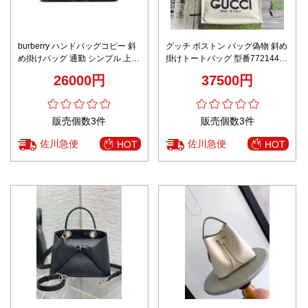
burberry ハンドバッグコピー 斜
グッチ ボストン バッグ偽物 斜め
め掛けバッグ 通勤 シンプル 上質
掛けトートバッグ 型番772144
商品 80697871 ブラウン
ロゴプリント中サイズ ブルー
26000円
37500円
販売個数3件
販売個数3件
佐川急便
佐川急便
HOT
HOT