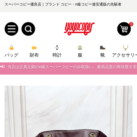
スーパーコピー優良店｜ブランド コピー・n級コピー激安通販の先駆者
0
新
バッグ
規
ロ
財布
時計
服
靴
アクセサリ
📢
当店は正真正銘のn級スーパーコピーのみ取扱い。最高品質の再現度を
ユ
グ
📢
2026春の新作続々更新中！期間中のご注文でお得な割引をご利用いただ
0
ー
イ
📢
新作入荷！ルイ・ヴィトンスーパーコピー バッグ最新モデルが登場。上
📢
当店は正真正銘のn級スーパーコピーのみ取扱い。最高品質の再現度を
ザ
ン
オ
📢
2026春の新作続々更新中！期間中のご注文でお得な割引をご利用いただ
ー
ー
お
yoyocopys@gmail.com
📢
新作入荷！ルイ・ヴィトンスーパーコピー バッグ最新モデルが登場。上
登
ダ
知